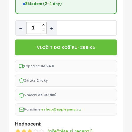
Skladem (2-4 dny)
Množství
−
+
VLOŽIT DO KOŠÍKU
· 269 Kč
Expedice
do 24 h
Záruka
2 roky
Vrácení
do 30 dnů
Poradíme
eshop@applegang.cz
Hodnocení:
(přečtěte si recenzi)