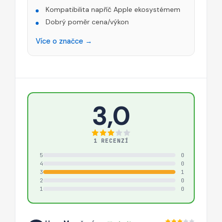
Kompatibilita napříč Apple ekosystémem
Dobrý poměr cena/výkon
Více o značce →
3,0
1 RECENZÍ
5
0
4
0
3
1
2
0
1
0