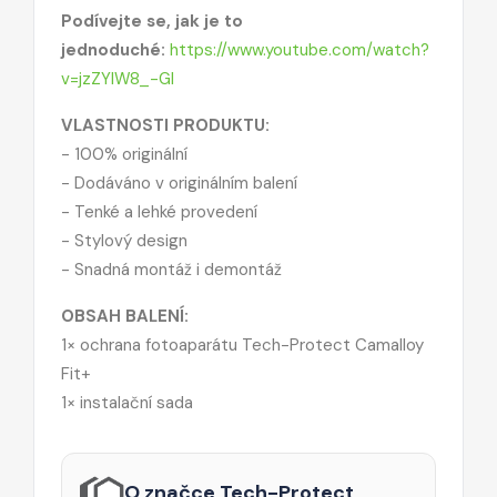
Podívejte se, jak je to
jednoduché:
https://www.youtube.com/watch?
v=jzZYIW8_-GI
VLASTNOSTI PRODUKTU:
- 100% originální
- Dodáváno v originálním balení
- Tenké a lehké provedení
- Stylový design
- Snadná montáž i demontáž
OBSAH BALENÍ:
1× ochrana fotoaparátu Tech-Protect Camalloy
Fit+
1× instalační sada
O značce Tech-Protect