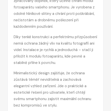
zpracovaný doplněk, který účinně chrání modul
fotoaparátu vašeho smartphonu. Je vyrobena z
odolné hliníkové slitiny a chrání proti poškrábání,
nečistotám a drobnému poškození při
každodenním používání.
Díky tenké konstrukci a perfektnímu přizpůsobení
nemá ochrana žádný vliv na kvalitu fotografií ani
videí. Instalace je rychlá a jednoduchá – stačí ji
přiložit k modulu fotoaparátu, kde pevně a
stabilně přilne k povrchu.
Minimalistický design zajišťuje, že ochrana
zůstává téměř neviditelná a zachovává
elegantní vzhled zařízení. Jde o praktické a
estetické řešení pro uživatele, kteří chtějí
svému smartphonu zajistit maximální ochranu
bez kompromisů ve stylu.