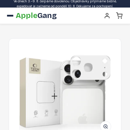
Ve dnech 3.–9. 8. čerpáme dovolenou. Objednávky přijímáme běžně,
expedovat je začneme od pondělí 10. 8. Děkujeme za pochopení.
Apple
Gang
Ochrana
fotoaparátu
Tech-
Protect
CamAlloy
Fit+