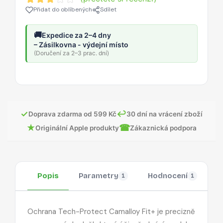
Přidat do oblíbených
Sdílet
🚚
Expedice za 2–4 dny
– Zásilkovna - výdejní místo
(Doručení za 2–3 prac. dní)
✓
↩
Doprava zdarma od 599 Kč
30 dní na vrácení zboží
★
☎
Originální Apple produkty
Zákaznická podpora
Popis
Parametry
Hodnocení
O
1
1
Ochrana Tech-Protect Camalloy Fit+ je precizně