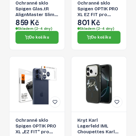
Ochranné sklo
Ochranné sklo
Spigen Glas.tR
Spigen OPTIK PRO
AlignMaster Slim
XL EZ FIT pro
3-Pack pro iPhone
iPhone 17 Pro Max -
859 Kč
801 Kč
17 Pro Max -
stříbrné
Skladem (2-4 dny)
Skladem (2-4 dny)
transparentní
Do košíku
Do košíku
Ochranné sklo
Kryt Karl
Spigen OPTIK PRO
Lagerfeld IML
XL „EZ FIT“ pro
Choupettes Karl