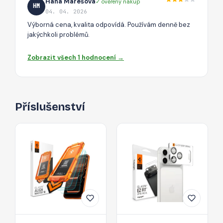
Hana Marešová
✓ ověřený nákup
HM
04. 04. 2026
Výborná cena, kvalita odpovídá. Používám denně bez
jakýchkoli problémů.
Zobrazit všech 1 hodnocení →
Příslušenství