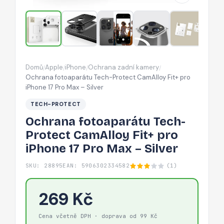
pro
iPhone
17
Pro
Max
Domů
Apple
iPhone
Ochrana zadní kamery
/
/
/
/
–
Ochrana fotoaparátu Tech-Protect CamAlloy Fit+ pro
Silver
iPhone 17 Pro Max – Silver
TECH-PROTECT
Ochrana fotoaparátu Tech-
Protect CamAlloy Fit+ pro
iPhone 17 Pro Max – Silver
SKU: 28895
EAN: 5906302334582
(1)
269 Kč
Cena včetně DPH · doprava od 99 Kč