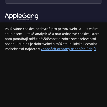
Váš specializovaný obchod s Apple produkty, příslušenstvím a
Používáme cookies nezbytné pro provoz webu a — s vaším
elektronikou. Nakupujte bezpečně a s jistotou.
souhlasem — také analytické a marketingové cookies, které
nám pomáhají měřit návštěvnost a zobrazovat relevantní
INFORMACE
obsah. Souhlas je dobrovolný a můžete jej kdykoli odvolat.
Podrobnosti najdete v
Zásadách ochrany osobních údajů
.
Doprava a doručení
Způsoby platby
Obchodní podmínky
Ochrana osobních údajů
Vrácení zboží a reklamace
KONTAKT
eshop@applegang.cz
Po–Pá: 9:00–18:00