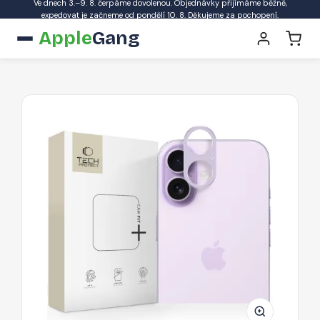
Ve dnech 3.–9. 8. čerpáme dovolenou. Objednávky přijímáme běžně,
expedovat je začneme od pondělí 10. 8. Děkujeme za pochopení.
Apple
Gang
Ochrana
fotoaparátu
Tech-
Protect
CamAlloy
Fit+