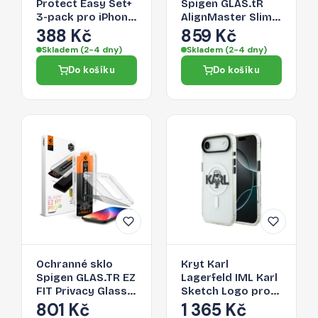
Protect Easy Set+
Spigen GLAS.tR
3-pack pro iPhone
AlignMaster Slim
17 – čiré
3-Pack pro iPhone
388 Kč
859 Kč
17 - transparentní
Skladem (2-4 dny)
Skladem (2-4 dny)
Do košíku
Do košíku
Ochranné sklo
Kryt Karl
Spigen GLAS.TR EZ
Lagerfeld IML Karl
FIT Privacy Glass
Sketch Logo pro
pro iPhone 17 Air -
iPhone 17 Air -
801 Kč
1 365 Kč