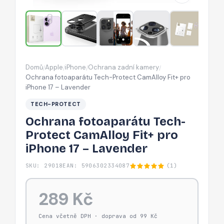
pro
iPhone
17
–
Lavender
Domů
Apple
iPhone
Ochrana zadní kamery
/
/
/
/
Ochrana fotoaparátu Tech-Protect CamAlloy Fit+ pro
iPhone 17 – Lavender
TECH-PROTECT
Ochrana fotoaparátu Tech-
Protect CamAlloy Fit+ pro
iPhone 17 – Lavender
SKU: 29018
EAN: 5906302334087
(1)
289 Kč
Cena včetně DPH · doprava od 99 Kč