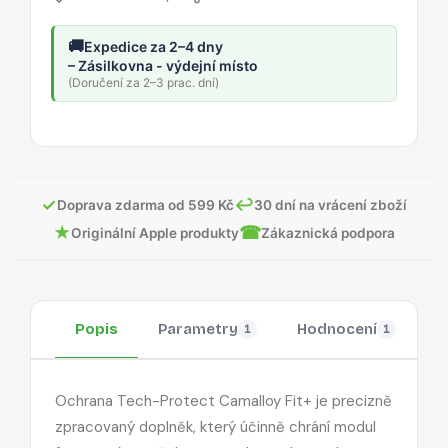
🚚
Expedice za 2–4 dny
– Zásilkovna - výdejní místo
(Doručení za 2–3 prac. dní)
✓
↩
Doprava zdarma od 599 Kč
30 dní na vrácení zboží
★
☎
Originální Apple produkty
Zákaznická podpora
Popis
Parametry
Hodnocení
O
1
1
Ochrana Tech-Protect Camalloy Fit+ je precizně
zpracovaný doplněk, který účinně chrání modul