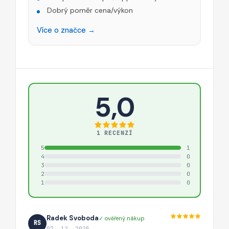
Dobrý poměr cena/výkon
Více o značce →
5,0
1 RECENZÍ
5
1
4
0
3
0
2
0
1
0
Radek Svoboda
✓ ověřený nákup
RS
07. 12. 2025