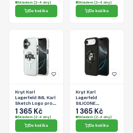
privacy
transparentní
Skladem (2-4 dny)
Skladem (2-4 dny)
Do košíku
Do košíku
Kryt Karl
Kryt Karl
Lagerfeld IML Karl
Lagerfeld
Sketch Logo pro
SILICONE
iPhone 17 -
KARL&CHOUPETTE
1 365 Kč
1 365 Kč
transparentní
pro iPhone 17 Air -
Skladem (2-4 dny)
Skladem (2-4 dny)
černý
Do košíku
Do košíku