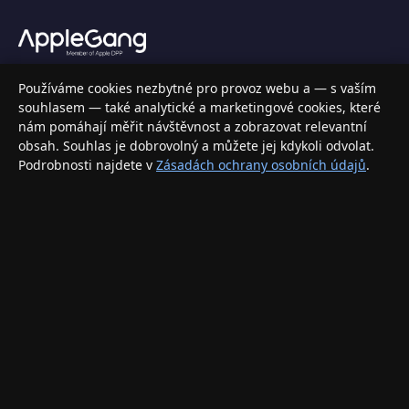
Váš specializovaný obchod s Apple produkty, příslušenstvím a
Používáme cookies nezbytné pro provoz webu a — s vaším
elektronikou. Nakupujte bezpečně a s jistotou.
souhlasem — také analytické a marketingové cookies, které
nám pomáhají měřit návštěvnost a zobrazovat relevantní
INFORMACE
obsah. Souhlas je dobrovolný a můžete jej kdykoli odvolat.
Podrobnosti najdete v
Zásadách ochrany osobních údajů
.
Doprava a doručení
Způsoby platby
Obchodní podmínky
Ochrana osobních údajů
Vrácení zboží a reklamace
KONTAKT
eshop@applegang.cz
Po–Pá: 9:00–18:00
Napište nám