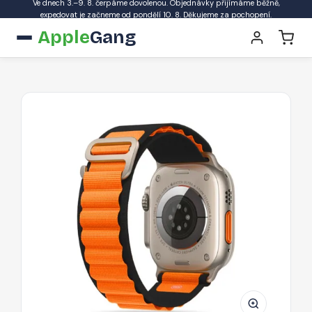
Ve dnech 3.–9. 8. čerpáme dovolenou. Objednávky přijímáme běžně,
expedovat je začneme od pondělí 10. 8. Děkujeme za pochopení.
Apple
Gang
Nylonový
řemínek
Tech-
Protect
Nylon
Pro