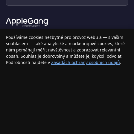
Váš specializovaný obchod s Apple produkty, příslušenstvím a
Používáme cookies nezbytné pro provoz webu a — s vaším
elektronikou. Nakupujte bezpečně a s jistotou.
souhlasem — také analytické a marketingové cookies, které
nám pomáhají měřit návštěvnost a zobrazovat relevantní
INFORMACE
obsah. Souhlas je dobrovolný a můžete jej kdykoli odvolat.
Podrobnosti najdete v
Zásadách ochrany osobních údajů
.
Doprava a doručení
Způsoby platby
Obchodní podmínky
Ochrana osobních údajů
Vrácení zboží a reklamace
KONTAKT
eshop@applegang.cz
Po–Pá: 9:00–18:00