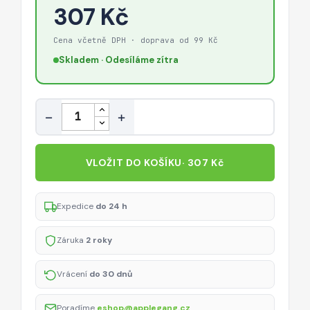
/
307 Kč
46
/
Cena včetně DPH · doprava od 99 Kč
49
Skladem · Odesíláme zítra
mm)
–
černo-
Množství
−
+
oranžový
VLOŽIT DO KOŠÍKU
· 307 Kč
Expedice
do 24 h
Záruka
2 roky
Vrácení
do 30 dnů
Poradíme
eshop@applegang.cz