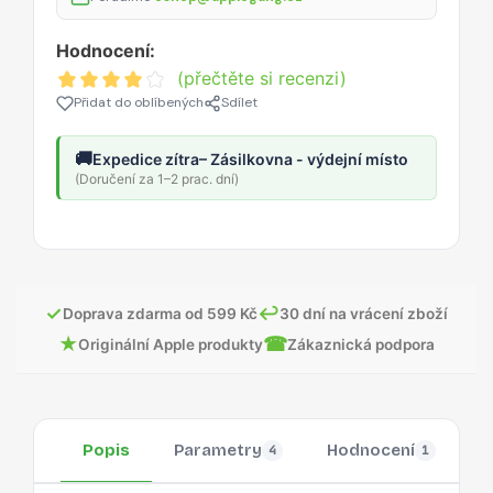
Hodnocení:
(přečtěte si recenzi)
Přidat do oblíbených
Sdílet
🚚
Expedice zítra
– Zásilkovna - výdejní místo
(Doručení za 1–2 prac. dní)
✓
↩
Doprava zdarma od 599 Kč
30 dní na vrácení zboží
★
☎
Originální Apple produkty
Zákaznická podpora
Popis
Parametry
Hodnocení
O
4
1