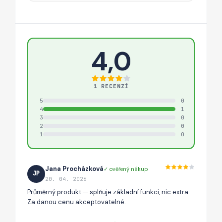
4,0
1 RECENZÍ
5
0
4
1
3
0
2
0
1
0
Jana Procházková
✓ ověřený nákup
JP
20. 04. 2026
Průměrný produkt — splňuje základní funkci, nic extra.
Za danou cenu akceptovatelné.