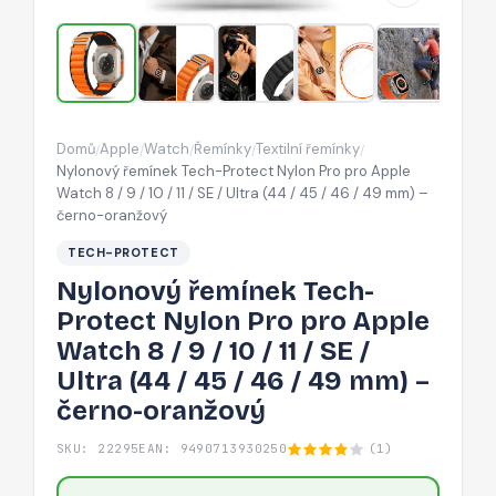
pro
Apple
Watch
8
/
Domů
Apple
Watch
Řemínky
Textilní řemínky
/
/
/
/
/
9
Nylonový řemínek Tech-Protect Nylon Pro pro Apple
/
Watch 8 / 9 / 10 / 11 / SE / Ultra (44 / 45 / 46 / 49 mm) –
černo-oranžový
10
/
TECH-PROTECT
11
Nylonový řemínek Tech-
/
Protect Nylon Pro pro Apple
SE
Watch 8 / 9 / 10 / 11 / SE /
/
Ultra (44 / 45 / 46 / 49 mm) –
Ultra
černo-oranžový
(44
/
SKU: 22295
EAN: 9490713930250
(1)
45