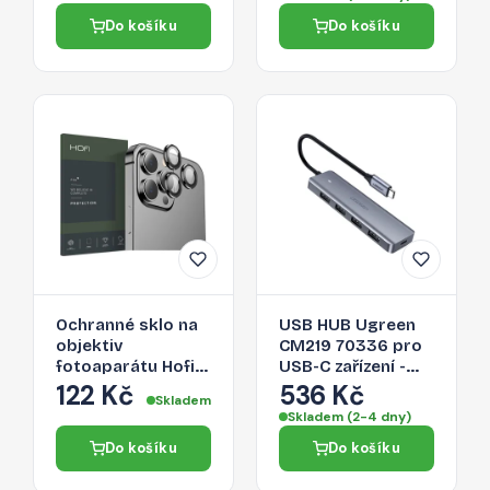
Pro Max - čiré
Do košíku
Do košíku
Ochranné sklo na
USB HUB Ugreen
objektiv
CM219 70336 pro
fotoaparátu Hofi
USB-C zařízení -
Camring Pro+
šedá
122 Kč
536 Kč
Skladem
Apple iPhone 13
Skladem (2-4 dny)
Pro/13 Pro Max -
Do košíku
Do košíku
černá