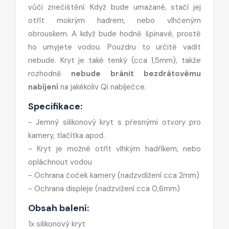
vůči znečištění. Když bude umazané, stačí jej
otřít mokrým hadrem, nebo vlhčeným
obrouskem. A když bude hodně špinavé, prostě
ho umyjete vodou. Pouzdru to určitě vadit
nebude. Kryt je také tenký (cca 1,5mm), takže
rozhodně
nebude bránit bezdrátovému
nabíjení
na jakékoliv Qi nabíječce.
Specifikace:
- Jemný silikonový kryt s přesnými otvory pro
kamery, tlačítka apod.
- Kryt je možné otřít vlhkým hadříkem, nebo
opláchnout vodou
- Ochrana čoček kamery (nadzvdižení cca 2mm)
- Ochrana displeje (nadzvižení cca 0,6mm)
Obsah balení:
1x silikonový kryt