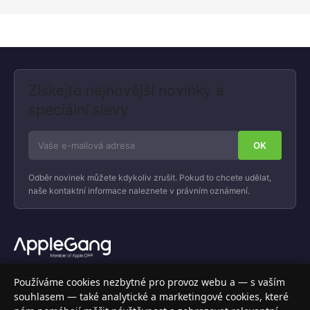
Získejte nejnovější novinky a
speciální slevy
Odběr novinek můžete kdykoliv zrušit. Pokud to chcete udělat,
naše kontaktní informace naleznete v právním oznámení.
Váš specializovaný obchod s Apple produkty, příslušenstvím a
Používáme cookies nezbytné pro provoz webu a — s vaším
elektronikou. Nakupujte bezpečně a s jistotou.
souhlasem — také analytické a marketingové cookies, které