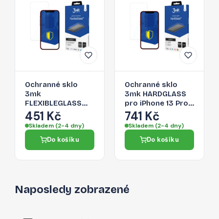
Ochranné sklo
Ochranné sklo
3mk
3mk HARDGLASS
FLEXIBLEGLASS
pro iPhone 13 Pro -
pro iPhone 13 Pro -
čirá
451 Kč
741 Kč
černá
Skladem (2-4 dny)
Skladem (2-4 dny)
Do košíku
Do košíku
Naposledy zobrazené