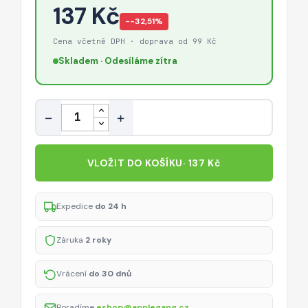
137 Kč
−-32,51%
Cena včetně DPH · doprava od 99 Kč
Skladem · Odesíláme zítra
Množství
−
+
VLOŽIT DO KOŠÍKU
· 137 Kč
Expedice
do 24 h
Záruka
2 roky
Vrácení
do 30 dnů
Poradíme
eshop@applegang.cz