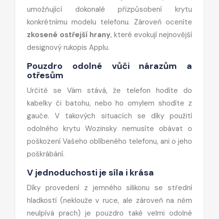
umožňující dokonalé přizpůsobení krytu
konkrétnímu modelu telefonu. Zároveň oceníte
zkosené ostřejší hrany
, které evokují nejnovější
designový rukopis Applu.
Pouzdro odolné vůči nárazům a
otřesům
Určitě se Vám stává, že telefon hodíte do
kabelky či batohu, nebo ho omylem shodíte z
gauče. V takových situacích se díky použití
odolného krytu Wozinsky nemusíte obávat o
poškození Vašeho oblíbeného telefonu, ani o jeho
poškrábání.
V jednoduchosti je síla i krása
Díky provedení z jemného silikonu se střední
hladkostí (neklouže v ruce, ale zároveň na něm
neulpívá prach) je pouzdro také velmi odolné