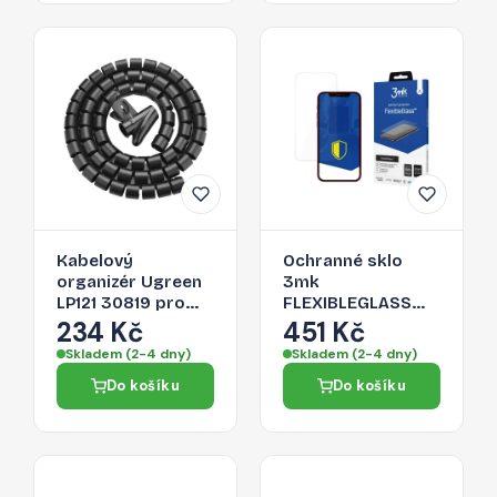
Kabelový
Ochranné sklo
organizér Ugreen
3mk
LP121 30819 pro
FLEXIBLEGLASS
kabely - černá
pro iPhone 13 Pro -
234 Kč
451 Kč
čirá
Skladem (2-4 dny)
Skladem (2-4 dny)
Do košíku
Do košíku