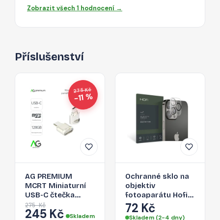
Zobrazit všech 1 hodnocení →
Příslušenství
275 Kč
−11 %
AG PREMIUM
Ochranné sklo na
MCRT Miniaturní
objektiv
USB-C čtečka
fotoaparátu Hofi
Micro SD karet,
Cam Pro+ Apple
72 Kč
275 Kč
245 Kč
zlatá
iPhone 13 Pro/13
Skladem
Skladem (2-4 dny)