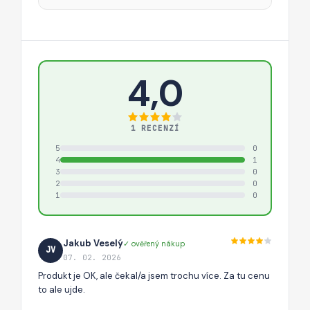
4,0
1 RECENZÍ
5
0
4
1
3
0
2
0
1
0
Jakub Veselý
✓ ověřený nákup
JV
07. 02. 2026
Produkt je OK, ale čekal/a jsem trochu více. Za tu cenu
to ale ujde.