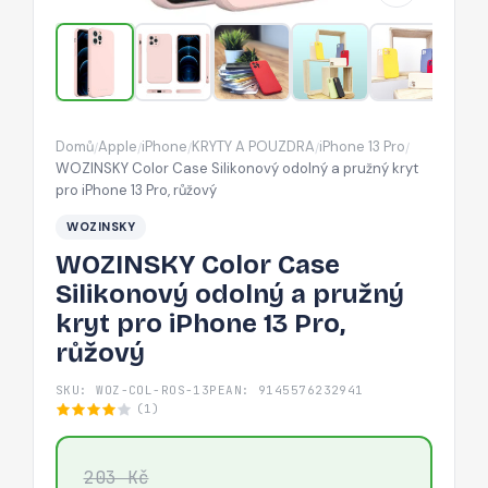
pružný
kryt
pro
iPhone
13
Domů
Apple
iPhone
KRYTY A POUZDRA
iPhone 13 Pro
/
/
/
/
/
Pro,
WOZINSKY Color Case Silikonový odolný a pružný kryt
růžový
pro iPhone 13 Pro, růžový
WOZINSKY
WOZINSKY Color Case
Silikonový odolný a pružný
kryt pro iPhone 13 Pro,
růžový
SKU: WOZ-COL-ROS-13P
EAN: 9145576232941
(1)
203 Kč