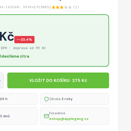
RA-16S
EAN: 5949419188051
(1)
 Kč
−-23,4%
 DPH · doprava od 99 Kč
Odesíláme zítra
+
VLOŽIT DO KOŠÍKU
· 275 Kč
24 h
Záruka
2 roky
Poradíme
0 dnů
eshop@applegang.cz