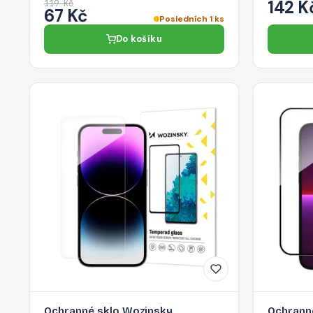
142 K
119 Kč
67 Kč
Posledních 1 ks
Do košíku
Ochranné sklo Wozinsky
Ochranné