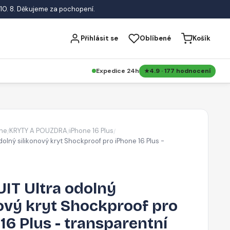
10. 8. Děkujeme za pochopení.
Přihlásit se
Oblíbené
Košík
Expedice 24h
4.9 · 177 hodnocení
ne
KRYTY A POUZDRA
iPhone 16 Plus
/
/
/
olný silikonový kryt Shockproof pro iPhone 16 Plus -
IT Ultra odolný
ový kryt Shockproof pro
16 Plus - transparentní