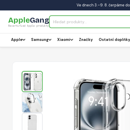
Ve dnech 3.–9. 8. čerpáme do
Apple
Gang
Recertified Apple produkty
Apple
Samsung
Xiaomi
Značky
Ostatní doplňk