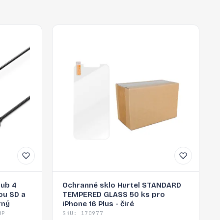
hub 4
Ochranné sklo Hurtel STANDARD
ou SD a
TEMPERED GLASS 50 ks pro
rný
iPhone 16 Plus - čiré
BP
SKU: 170977