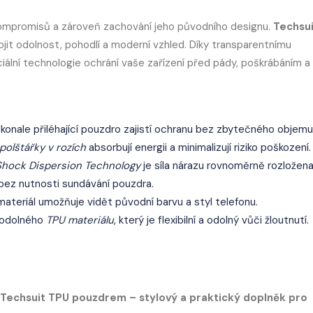
 kompromisů a zároveň zachování jeho původního designu.
Techsui
pojit odolnost, pohodlí a moderní vzhled. Díky transparentnímu
ciální technologie ochrání vaše zařízení před pády, poškrábáním a
konale přiléhající pouzdro zajistí ochranu bez zbytečného objemu
olštářky v rozích
absorbují energii a minimalizují riziko poškození.
Shock Dispersion Technology
je síla nárazu rovnoměrně rozložena
 bez nutnosti sundávání pouzdra.
ateriál umožňuje vidět původní barvu a styl telefonu.
 odolného
TPU materiálu
, který je flexibilní a odolný vůči žloutnutí.
 Techsuit TPU pouzdrem – stylový a praktický doplněk pro