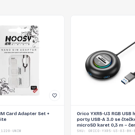
IM Card Adapter Set +
Orico YXR5-U3 RGB USB 
ite
porty USB-A 3.0 se čtečk
microSD karet 0,3 m – če
_1220-UNIW
SKU: ORICO-YXR5-U3-03-BK-