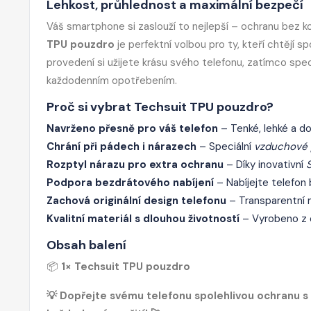
Lehkost, průhlednost a maximální bezpečí
Váš smartphone si zaslouží to nejlepší – ochranu bez
TPU pouzdro
je perfektní volbou pro ty, kteří chtějí s
provedení si užijete krásu svého telefonu, zatímco spe
každodenním opotřebením.
Proč si vybrat Techsuit TPU pouzdro?
Navrženo přesně pro váš telefon
– Tenké, lehké a do
Chrání při pádech i nárazech
– Speciální
vzduchové p
Rozptyl nárazu pro extra ochranu
– Díky inovativní
Podpora bezdrátového nabíjení
– Nabíjejte telefon
Zachová originální design telefonu
– Transparentní m
Kvalitní materiál s dlouhou životností
– Vyrobeno z
Obsah balení
📦
1× Techsuit TPU pouzdro
💡 Dopřejte svému telefonu spolehlivou ochranu s