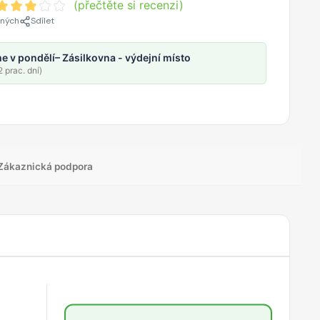
(přečtěte si recenzi)
ených
Sdílet
e v pondělí
– Zásilkovna - výdejní místo
 prac. dní)
Zákaznická podpora