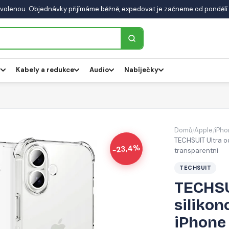
volenou. Objednávky přijímáme běžně, expedovat je začneme od pondělí 
y
Kabely a redukce
Audio
Nabíječky
Domů
Apple
iPho
/
/
TECHSUIT Ultra od
-23,4%
transparentní
TECHSUIT
TECHSU
silikon
iPhone 