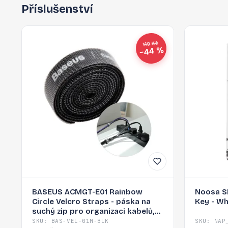
Příslušenství
119 Kč
−44 %
BASEUS ACMGT-E01 Rainbow
Noosa S
Circle Velcro Straps - páska na
Key - Wh
suchý zip pro organizaci kabelů,
1m, černá
SKU: BAS-VEL-01M-BLK
SKU: NAP