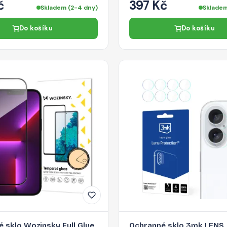
č
397 Kč
Skladem (2-4 dny)
Skladem
Do košíku
Do košíku
 sklo Wozinsky Full Glue
Ochranné sklo 3mk LENS