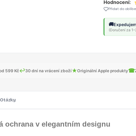
Hodnocení:
Přidat do oblíb
🚚
Expedujem
(Doručení za 1–2
↩
★
☎
od 599 Kč
30 dní na vrácení zboží
Originální Apple produkty
Otázky
á ochrana v elegantním designu