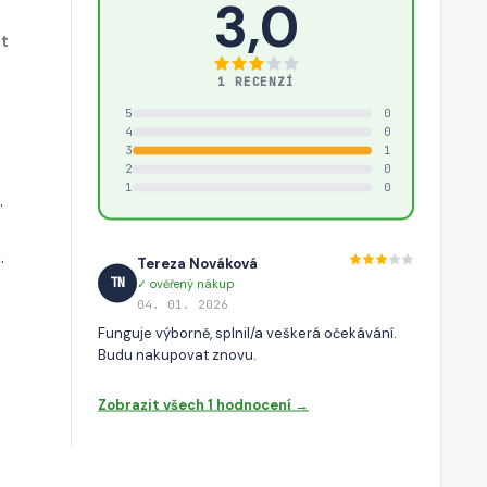
3,0
t
1 RECENZÍ
5
0
4
0
3
1
2
0
1
0
.
.
Tereza Nováková
TN
✓ ověřený nákup
04. 01. 2026
Funguje výborně, splnil/a veškerá očekávání.
Budu nakupovat znovu.
Zobrazit všech 1 hodnocení →