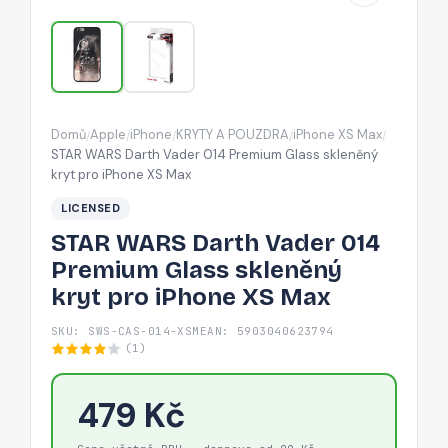
Glass
skleněný
kryt
pro
iPhone
Domů
Apple
iPhone
KRYTY A POUZDRA
iPhone XS Max
/
/
/
/
/
XS
STAR WARS Darth Vader 014 Premium Glass skleněný
Max
kryt pro iPhone XS Max
LICENSED
STAR WARS Darth Vader 014
Premium Glass skleněný
kryt pro iPhone XS Max
SKU: SWS-CAS-014-XSM
EAN: 5903040623794
(1)
479 Kč