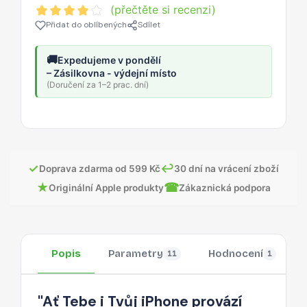
(přečtěte si recenzi)
Přidat do oblíbených
Sdílet
🚚
Expedujeme v pondělí
– Zásilkovna - výdejní místo
(Doručení za 1–2 prac. dní)
✓
↩
Doprava zdarma od 599 Kč
30 dní na vrácení zboží
★
☎
Originální Apple produkty
Zákaznická podpora
Popis
Parametry
Hodnocení
11
1
"Ať Tebe i Tvůj iPhone provází