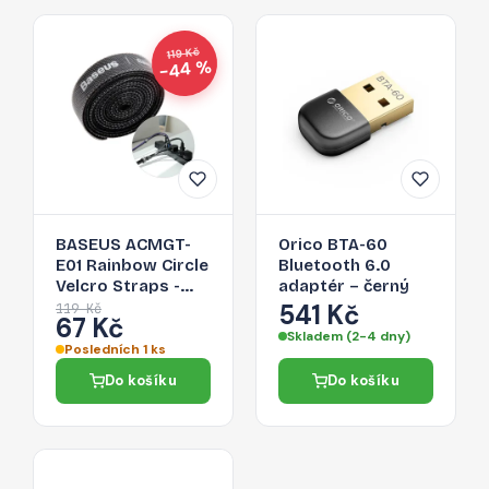
119 Kč
−44 %
BASEUS ACMGT-
Orico BTA-60
E01 Rainbow Circle
Bluetooth 6.0
Velcro Straps -
adaptér – černý
páska na suchý zip
541 Kč
119 Kč
67 Kč
pro organizaci
Skladem (2-4 dny)
kabelů, 1m, černá
Posledních 1 ks
Do košíku
Do košíku