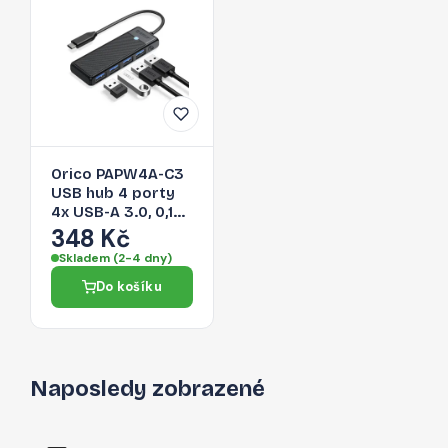
Orico PAPW4A-C3
USB hub 4 porty
4x USB-A 3.0, 0,15
m – černý
348 Kč
Skladem (2-4 dny)
Do košíku
Naposledy zobrazené