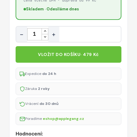
Cena včetně DPH · doprava od 99 Kč
Skladem · Odesíláme dnes
Množství
−
+
VLOŽIT DO KOŠÍKU
· 479 Kč
Expedice
do 24 h
Záruka
2 roky
Vrácení
do 30 dnů
Poradíme
eshop@applegang.cz
Hodnocení: