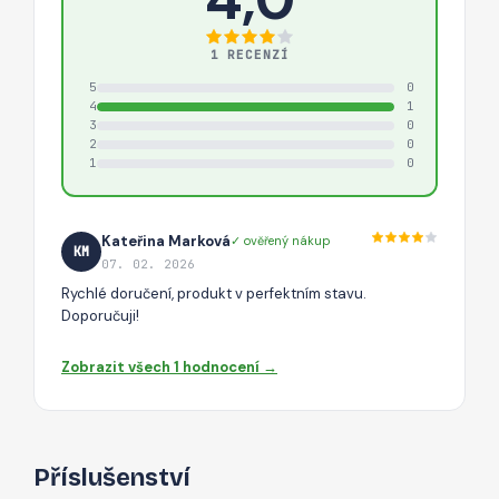
1 RECENZÍ
5
0
4
1
3
0
2
0
1
0
Kateřina Marková
✓ ověřený nákup
KM
07. 02. 2026
Rychlé doručení, produkt v perfektním stavu.
Doporučuji!
Zobrazit všech 1 hodnocení →
Příslušenství