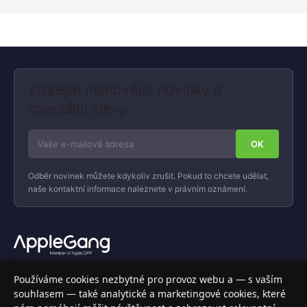
Získejte nejnovější novinky a
speciální slevy
Odběr novinek můžete kdykoliv zrušit. Pokud to chcete udělat,
naše kontaktní informace naleznete v právním oznámení.
Váš specializovaný obchod s Apple produkty, příslušenstvím a
Používáme cookies nezbytné pro provoz webu a — s vaším
elektronikou. Nakupujte bezpečně a s jistotou.
souhlasem — také analytické a marketingové cookies, které