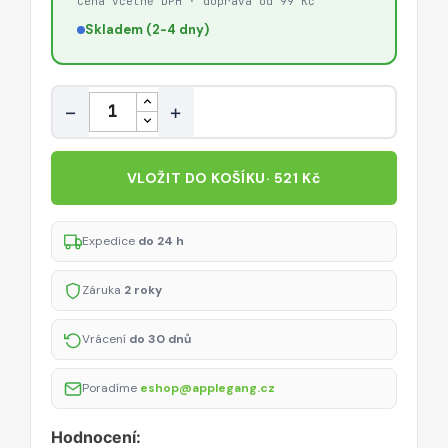
Cena včetně DPH · doprava od 99 Kč
Skladem (2-4 dny)
Množství
−
+
VLOŽIT DO KOŠÍKU
· 521 Kč
Expedice
do 24 h
Záruka
2 roky
Vrácení
do 30 dnů
Poradíme
eshop@applegang.cz
Hodnocení: