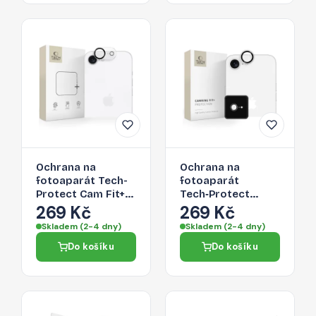
Ochrana na
Ochrana na
fotoaparát Tech-
fotoaparát
Protect Cam Fit+
Tech‑Protect
pro Apple iPhone
Camring Fit+ pro
269 Kč
269 Kč
16e – průhledná
Apple iPhone 16e –
Skladem (2-4 dny)
Skladem (2-4 dny)
clear
Do košíku
Do košíku