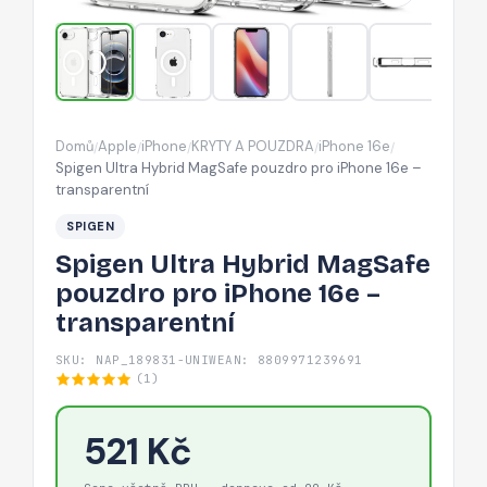
iPhone
16e
–
transparentní
Domů
Apple
iPhone
KRYTY A POUZDRA
iPhone 16e
/
/
/
/
/
Spigen Ultra Hybrid MagSafe pouzdro pro iPhone 16e –
transparentní
SPIGEN
Spigen Ultra Hybrid MagSafe
pouzdro pro iPhone 16e –
transparentní
SKU: NAP_189831-UNIW
EAN: 8809971239691
(1)
521 Kč