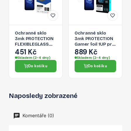
Ochranné sklo
Ochranné sklo
3mk PROTECTION
3mk PROTECTION
FLEXIBLEGLASS™
Gamer foil 1UP pro
pro iPhone 16e -
iPhone 16e - čiré
451 Kč
889 Kč
transparent
Skladem (2-4 dny)
Skladem (2-4 dny)
Do košíku
Do košíku
Naposledy zobrazené
Komentáře (0)