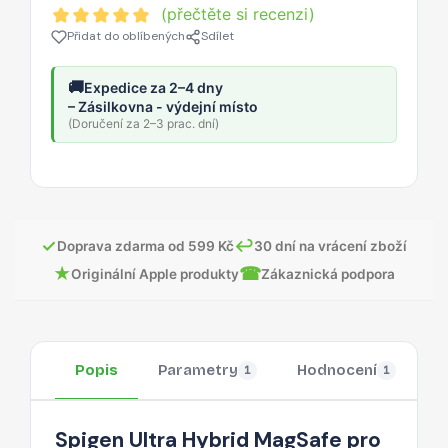
(přečtěte si recenzi)
Přidat do oblíbených
Sdílet
🚚
Expedice za 2–4 dny
– Zásilkovna - výdejní místo
(Doručení za 2–3 prac. dní)
✓
↩
Doprava zdarma od 599 Kč
30 dní na vrácení zboží
★
☎
Originální Apple produkty
Zákaznická podpora
Popis
Parametry
Hodnocení
O
1
1
Spigen Ultra Hybrid MagSafe pro