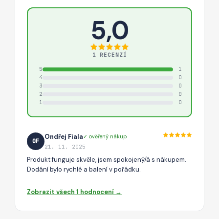
5,0
1 RECENZÍ
5
1
4
0
3
0
2
0
1
0
Ondřej Fiala
✓ ověřený nákup
OF
21. 11. 2025
Produkt funguje skvěle, jsem spokojený/á s nákupem.
Dodání bylo rychlé a balení v pořádku.
Zobrazit všech 1 hodnocení →