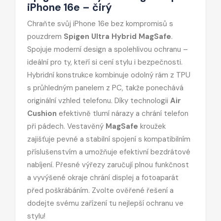
iPhone
16e
– čirý
Chraňte svůj iPhone
16e
bez kompromisů s
pouzdrem
Spigen Ultra Hybrid MagSafe
.
Spojuje moderní design a spolehlivou ochranu –
ideální pro ty, kteří si cení stylu i bezpečnosti.
Hybridní konstrukce kombinuje odolný rám z TPU
s průhledným panelem z PC, takže ponechává
originální vzhled telefonu. Díky technologii
Air
Cushion
efektivně tlumí nárazy a chrání telefon
při pádech. Vestavěný
MagSafe
kroužek
zajišťuje pevné a stabilní spojení s kompatibilním
příslušenstvím a umožňuje efektivní bezdrátové
nabíjení. Přesné výřezy zaručují plnou funkčnost
a vyvýšené okraje chrání displej a fotoaparát
před poškrábáním. Zvolte ověřené řešení a
dodejte svému zařízení tu nejlepší ochranu ve
stylu!