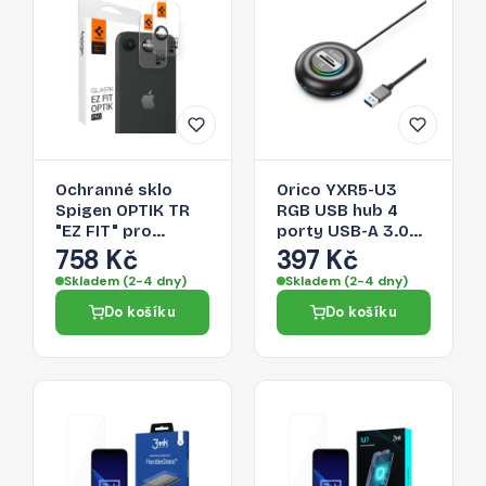
Ochranné sklo
Orico YXR5-U3
Spigen OPTIK TR
RGB USB hub 4
"EZ FIT" pro
porty USB-A 3.0
iPhone 16e / 17e -
se čtečkou SD a
758 Kč
397 Kč
černé
microSD karet 0,3
Skladem (2-4 dny)
Skladem (2-4 dny)
m – černý
Do košíku
Do košíku