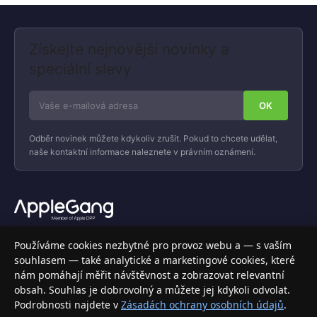
Získejte nejnovější novinky a
speciální slevy
Odběr novinek můžete kdykoliv zrušit. Pokud to chcete udělat,
naše kontaktní informace naleznete v právním oznámení.
Váš specializovaný obchod s Apple produkty, příslušenstvím a
Používáme cookies nezbytné pro provoz webu a — s vaším
elektronikou. Nakupujte bezpečně a s jistotou.
souhlasem — také analytické a marketingové cookies, které
nám pomáhají měřit návštěvnost a zobrazovat relevantní
INFORMACE
obsah. Souhlas je dobrovolný a můžete jej kdykoli odvolat.
Podrobnosti najdete v
Zásadách ochrany osobních údajů
.
Doprava a doručení