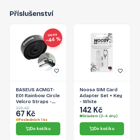
Příslušenství
119 Kč
−44 %
BASEUS ACMGT-
Noosa SIM Card
E01 Rainbow Circle
Adapter Set + Key
Velcro Straps -
- White
páska na suchý zip
142 Kč
119 Kč
67 Kč
pro organizaci
Skladem (2-4 dny)
kabelů, 1m, černá
Posledních 1 ks
Do košíku
Do košíku