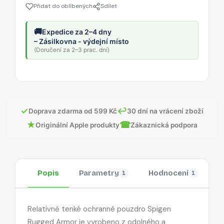
Přidat do oblíbených
Sdílet
🚚
Expedice za 2–4 dny
– Zásilkovna - výdejní místo
(Doručení za 2–3 prac. dní)
✓
↩
Doprava zdarma od 599 Kč
30 dní na vrácení zboží
★
☎
Originální Apple produkty
Zákaznická podpora
Popis
Parametry
Hodnocení
O
1
1
Relativně tenké ochranné pouzdro Spigen
Rugged Armor je vyrobeno z odolného a