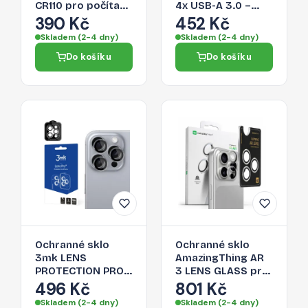
CR110 pro počítač
4x USB-A 3.0 –
a chytrý telefon -
černá
390 Kč
452 Kč
černá
Skladem (2-4 dny)
Skladem (2-4 dny)
Do košíku
Do košíku
Ochranné sklo
Ochranné sklo
3mk LENS
AmazingThing AR
PROTECTION PRO
3 LENS GLASS pro
Camera Cover pro
iPhone 16 Pro Max
496 Kč
801 Kč
iPhone 16 Pro Max
- transparentní
Skladem (2-4 dny)
Skladem (2-4 dny)