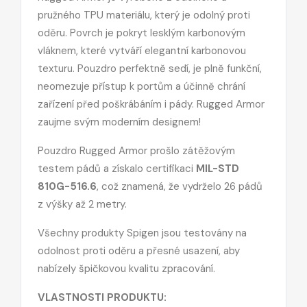
pružného TPU materiálu, který je odolný proti
oděru. Povrch je pokryt lesklým karbonovým
vláknem, které vytváří elegantní karbonovou
texturu. Pouzdro perfektně sedí, je plně funkční,
neomezuje přístup k portům a účinně chrání
zařízení před poškrábáním i pády. Rugged Armor
zaujme svým moderním designem!
Pouzdro Rugged Armor prošlo zátěžovým
testem pádů a získalo certifikaci
MIL-STD
810G-516.6
, což znamená, že vydrželo 26 pádů
z výšky až 2 metry.
Všechny produkty Spigen jsou testovány na
odolnost proti oděru a přesné usazení, aby
nabízely špičkovou kvalitu zpracování.
VLASTNOSTI PRODUKTU: