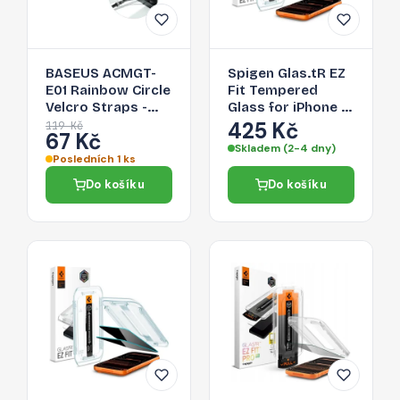
BASEUS ACMGT-
Spigen Glas.tR EZ
E01 Rainbow Circle
Fit Tempered
Velcro Straps -
Glass for iPhone 16
páska na suchý zip
Pro Max / 17 Pro
425 Kč
119 Kč
67 Kč
pro organizaci
Max - 2 pcs.
Skladem (2-4 dny)
kabelů, 1m, černá
Posledních 1 ks
Do košíku
Do košíku