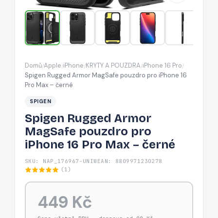
iPhone
16
Pro
Max
–
Domů
Apple
iPhone
KRYTY A POUZDRA
iPhone 16 Pro
/
/
/
/
/
černé
Spigen Rugged Armor MagSafe pouzdro pro iPhone 16
Pro Max – černé
SPIGEN
Spigen Rugged Armor
MagSafe pouzdro pro
iPhone 16 Pro Max – černé
SKU: NAP_176967-UNIW
EAN: 8809971230278
(1)
449 Kč