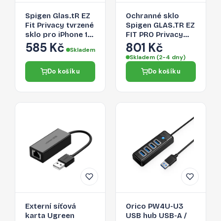
Spigen Glas.tR EZ
Ochranné sklo
Fit Privacy tvrzené
Spigen GLAS.TR EZ
sklo pro iPhone 16
FIT PRO Privacy
Pro Max / 17 Pro
pro iPhone 16 Pro
585 Kč
801 Kč
Skladem
Max – 2 ks
Max / 17 Pro Max -
Skladem (2-4 dny)
privacy
Do košíku
Do košíku
(soukromí)
Externí síťová
Orico PW4U-U3
karta Ugreen
USB hub USB-A /