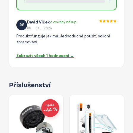
1
0
David Vlček
✓ ověřený nákup
DV
08. 04. 2026
Produkt funguje jak má. Jednoduché použití, solidní
zpracování.
Zobrazit všech 1 hodnocení →
Příslušenství
119 Kč
−44 %