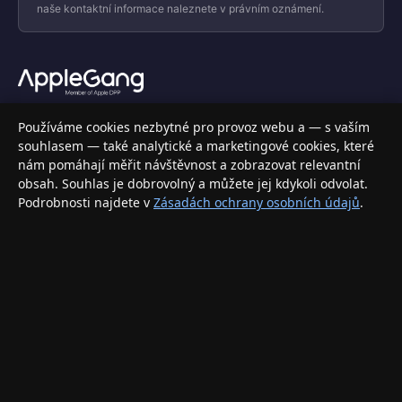
naše kontaktní informace naleznete v právním oznámení.
Váš specializovaný obchod s Apple produkty, příslušenstvím a
Používáme cookies nezbytné pro provoz webu a — s vaším
elektronikou. Nakupujte bezpečně a s jistotou.
souhlasem — také analytické a marketingové cookies, které
nám pomáhají měřit návštěvnost a zobrazovat relevantní
INFORMACE
obsah. Souhlas je dobrovolný a můžete jej kdykoli odvolat.
Podrobnosti najdete v
Zásadách ochrany osobních údajů
.
Doprava a doručení
Způsoby platby
Obchodní podmínky
Ochrana osobních údajů
Vrácení zboží a reklamace
KONTAKT
eshop@applegang.cz