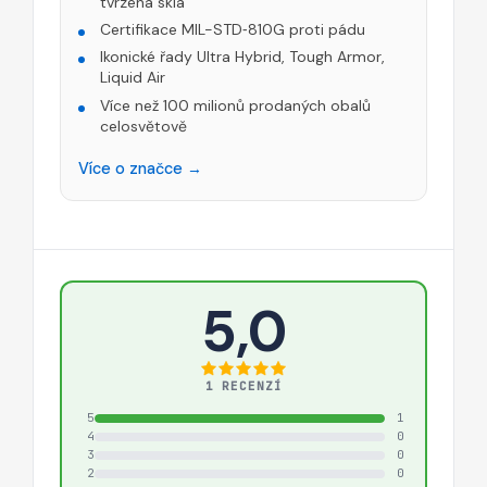
tvrzená skla
Certifikace MIL-STD‑810G proti pádu
Ikonické řady Ultra Hybrid, Tough Armor,
Liquid Air
Více než 100 milionů prodaných obalů
celosvětově
Více o značce →
5,0
1 RECENZÍ
5
1
4
0
3
0
2
0