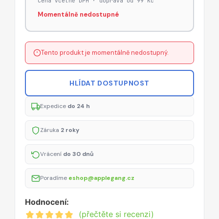
Cena včetně DPH · doprava od 99 Kč
Momentálně nedostupné
Tento produkt je momentálně nedostupný.
HLÍDAT DOSTUPNOST
Expedice
do 24 h
Záruka
2 roky
Vrácení
do 30 dnů
Poradíme
eshop@applegang.cz
Hodnocení:
(přečtěte si recenzi)