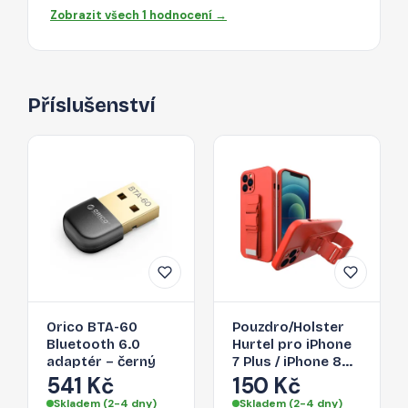
Zobrazit všech 1 hodnocení →
Příslušenství
Orico BTA-60
Pouzdro/Holster
Bluetooth 6.0
Hurtel pro iPhone
adaptér – černý
7 Plus / iPhone 8
Plus - červené
541 Kč
150 Kč
Skladem (2-4 dny)
Skladem (2-4 dny)