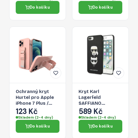
Do košíku
Do košíku
Ochranný kryt
Kryt Karl
Hurtel pro Apple
Lagerfeld
iPhone 7 Plus /
SAFFIANO
iPhone 8 Plus
KARL&CHOUPETTE
123 Kč
589 Kč
pro iPhone 7 Plus /
Skladem (2-4 dny)
Skladem (2-4 dny)
iPhone 8 Plus -
Do košíku
Do košíku
černá