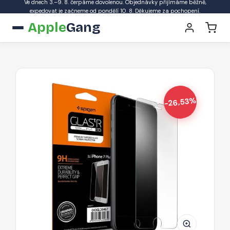
Ve dnech 3.–9. 8. čerpáme dovolenou. Objednávky přijímáme běžně,
expedovat je začneme od pondělí 10. 8. Děkujeme za pochopení.
Apple
Gang
-26,53%
SPIGEN
GLAS.tR
Slim
Ochranné
sklo
2.5D