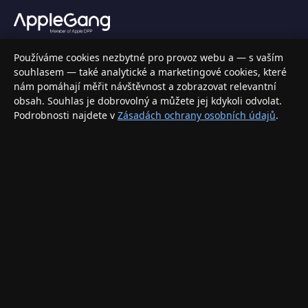
Váš specializovaný obchod s Apple produkty, příslušenstvím a
Používáme cookies nezbytné pro provoz webu a — s vaším
elektronikou. Nakupujte bezpečně a s jistotou.
souhlasem — také analytické a marketingové cookies, které
nám pomáhají měřit návštěvnost a zobrazovat relevantní
INFORMACE
obsah. Souhlas je dobrovolný a můžete jej kdykoli odvolat.
Podrobnosti najdete v
Zásadách ochrany osobních údajů
.
Doprava a doručení
Způsoby platby
Obchodní podmínky
Ochrana osobních údajů
Vrácení zboží a reklamace
KONTAKT
eshop@applegang.cz
Po–Pá: 9:00–18:00
Napište nám