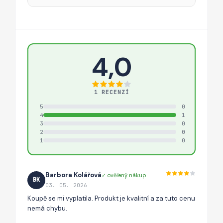
4,0
1 RECENZÍ
5
0
4
1
3
0
2
0
1
0
Barbora Kolářová
✓ ověřený nákup
BK
03. 05. 2026
Koupě se mi vyplatila. Produkt je kvalitní a za tuto cenu
nemá chybu.