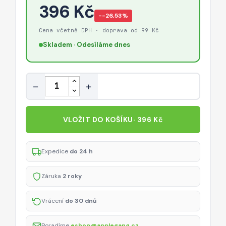
396 Kč
−-26,53%
Cena včetně DPH · doprava od 99 Kč
Skladem · Odesíláme dnes
Množství
−
+
VLOŽIT DO KOŠÍKU
· 396 Kč
Expedice
do 24 h
Záruka
2 roky
Vrácení
do 30 dnů
Poradíme
eshop@applegang.cz