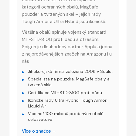
kategorii ochranných obalů, MagSafe
pouzder a tvrzených skel – jejich řady
Tough Armor a Ultra Hybrid jsou ikonické.
Většina obalů splňuje vojenský standard
MIL-STD‑810G proti pádu a otřesům.
Spigen je dlouhodobý partner Applu a jedna
z nejprodávanějších značek na Amazonu i u
nás
Jihokorejská firma, založena 2008 v Soulu..
Specialista na pouzdra, MagSafe obaly a
tvrzená skla
Certifikace MIL-STD‑810G proti pádu
Ikonické řady Ultra Hybrid, Tough Armor,
Liquid Air
Více než 100 milionů prodaných obalů
celosvětově
Více o značce →