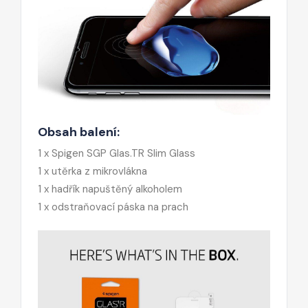
Obsah balení:
1 x Spigen SGP Glas.TR Slim Glass
1 x utěrka z mikrovlákna
1 x hadřík napuštěný alkoholem
1 x odstraňovací páska na prach