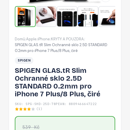
STANDARD
0.2mm
pro
iPhone
7
Domů
Apple
iPhone
KRYTY A POUZDRA
/
/
/
/
Plus/8
SPIGEN GLAS.tR Slim Ochranné sklo 2.5D STANDARD
Plus,
0.2mm pro iPhone 7 Plus/8 Plus, čiré
čiré
SPIGEN
SPIGEN GLAS.tR Slim
Ochranné sklo 2.5D
STANDARD 0.2mm pro
iPhone 7 Plus/8 Plus, čiré
SKU: SPG-SHD-25D-78P
EAN: 8809466647222
(1)
539 Kč