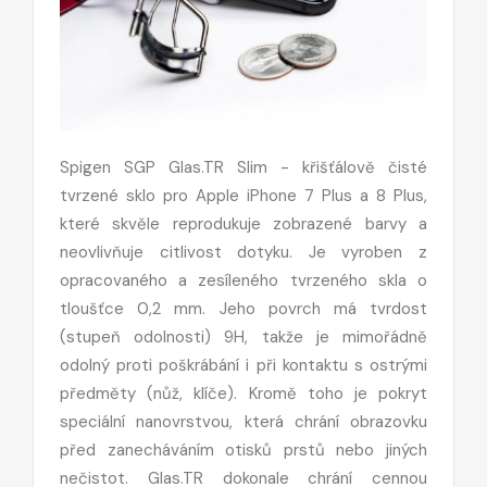
Spigen SGP Glas.TR Slim - křišťálově čisté
tvrzené sklo pro Apple iPhone 7 Plus a 8 Plus,
které skvěle reprodukuje zobrazené barvy a
neovlivňuje citlivost dotyku. Je vyroben z
opracovaného a zesíleného tvrzeného skla o
tloušťce 0,2 mm. Jeho povrch má tvrdost
(stupeň odolnosti) 9H, takže je mimořádně
odolný proti poškrábání i při kontaktu s ostrými
předměty (nůž, klíče). Kromě toho je pokryt
speciální nanovrstvou, která chrání obrazovku
před zanecháváním otisků prstů nebo jiných
nečistot. Glas.TR dokonale chrání cennou