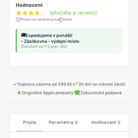
Hodnocení:
(přečtěte si recenzi)
Přidat do oblíbených
Sdílet
🚚
Expedujeme v pondělí
– Zásilkovna - výdejní místo
(Doručení za 1–2 prac. dní)
✓
↩
Doprava zdarma od 599 Kč
30 dní na vrácení zboží
★
☎
Originální Apple produkty
Zákaznická podpora
Popis
Parametry
Hodnocení
O
2
1