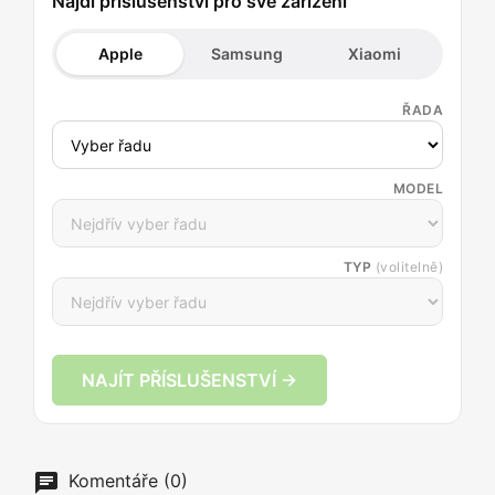
Najdi příslušenství pro své zařízení
Apple
Samsung
Xiaomi
ŘADA
MODEL
TYP
(volitelně)
NAJÍT PŘÍSLUŠENSTVÍ →
Komentáře (0)