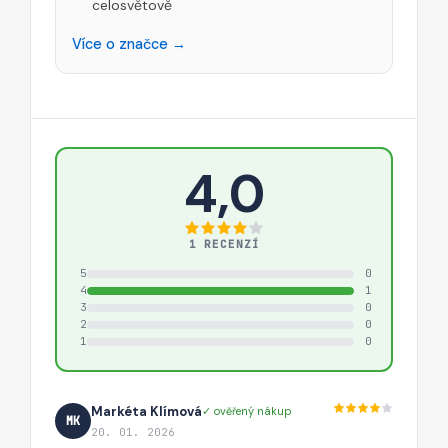
celosvětově
Více o značce →
4,0
1 RECENZÍ
5
0
4
1
3
0
2
0
1
0
Markéta Klímová
✓ ověřený nákup
MK
20. 01. 2026