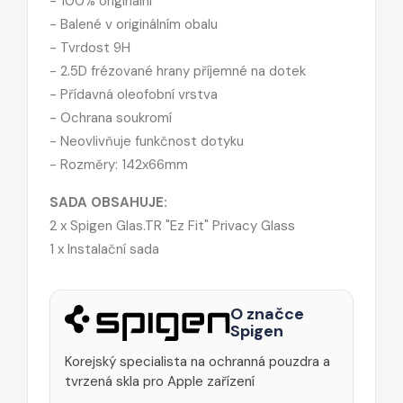
- 100% originální
- Balené v originálním obalu
- Tvrdost 9H
- 2.5D frézované hrany příjemné na dotek
- Přídavná oleofobní vrstva
- Ochrana soukromí
- Neovlivňuje funkčnost dotyku
- Rozměry: 142x66mm
SADA OBSAHUJE:
2 x Spigen Glas.TR "Ez Fit" Privacy Glass
1 x Instalační sada
O značce
Spigen
Korejský specialista na ochranná pouzdra a
tvrzená skla pro Apple zařízení