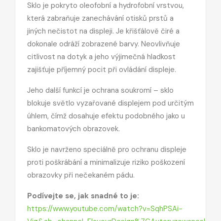
Sklo je pokryto oleofobní a hydrofobní vrstvou,
která zabraňuje zanechávání otisků prstů a
jiných nečistot na displeji. Je křišťálově čiré a
dokonale odráží zobrazené barvy. Neovlivňuje
citlivost na dotyk a jeho výjimečná hladkost
zajišťuje příjemný pocit při ovládání displeje.
Jeho další funkcí je ochrana soukromí – sklo
blokuje světlo vyzařované displejem pod určitým
úhlem, čímž dosahuje efektu podobného jako u
bankomatových obrazovek.
Sklo je navrženo speciálně pro ochranu displeje
proti poškrábání a minimalizuje riziko poškození
obrazovky při nečekaném pádu.
Podívejte se, jak snadné to je:
https://www.youtube.com/watch?v=SqhPSAi-