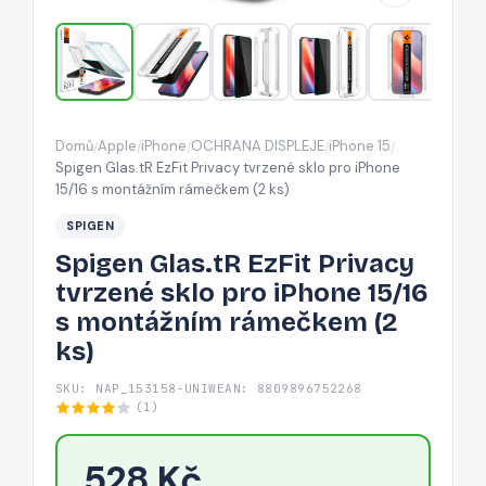
pro
iPhone
15/16
s
montážním
Domů
Apple
iPhone
OCHRANA DISPLEJE
iPhone 15
/
/
/
/
/
rámečkem
Spigen Glas.tR EzFit Privacy tvrzené sklo pro iPhone
(2
15/16 s montážním rámečkem (2 ks)
ks)
SPIGEN
Spigen Glas.tR EzFit Privacy
tvrzené sklo pro iPhone 15/16
s montážním rámečkem (2
ks)
SKU: NAP_153158-UNIW
EAN: 8809896752268
(1)
528 Kč