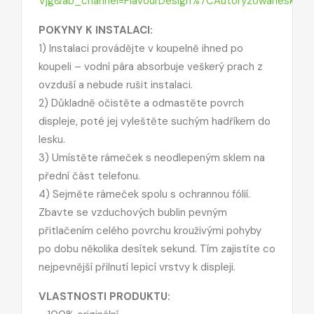
Vjg&ab_channel=FlavourDesign%7CAutoryzowanesklepS
POKYNY K INSTALACI:
1) Instalaci provádějte v koupelně ihned po
koupeli – vodní pára absorbuje veškerý prach z
ovzduší a nebude rušit instalaci.
2) Důkladně očistěte a odmastěte povrch
displeje, poté jej vyleštěte suchým hadříkem do
lesku.
3) Umístěte rámeček s neodlepeným sklem na
přední část telefonu.
4) Sejměte rámeček spolu s ochrannou fólií.
Zbavte se vzduchových bublin pevným
přitlačením celého povrchu krouživými pohyby
po dobu několika desítek sekund. Tím zajistíte co
nejpevnější přilnutí lepicí vrstvy k displeji.
VLASTNOSTI PRODUKTU: