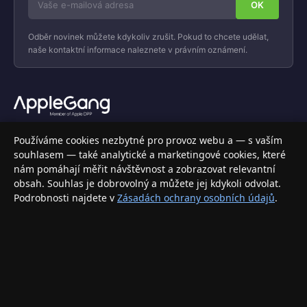
Odběr novinek můžete kdykoliv zrušit. Pokud to chcete udělat,
naše kontaktní informace naleznete v právním oznámení.
Váš specializovaný obchod s Apple produkty, příslušenstvím a
Používáme cookies nezbytné pro provoz webu a — s vaším
elektronikou. Nakupujte bezpečně a s jistotou.
souhlasem — také analytické a marketingové cookies, které
nám pomáhají měřit návštěvnost a zobrazovat relevantní
INFORMACE
obsah. Souhlas je dobrovolný a můžete jej kdykoli odvolat.
Podrobnosti najdete v
Zásadách ochrany osobních údajů
.
Doprava a doručení
Způsoby platby
Obchodní podmínky
Ochrana osobních údajů
Vrácení zboží a reklamace