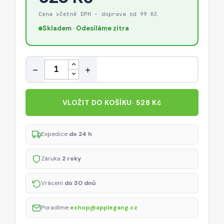
Cena včetně DPH · doprava od 99 Kč
Skladem · Odesíláme zítra
Množství
−
+
VLOŽIT DO KOŠÍKU
· 528 Kč
Expedice
do 24 h
Záruka
2 roky
Vrácení
do 30 dnů
Poradíme
eshop@applegang.cz