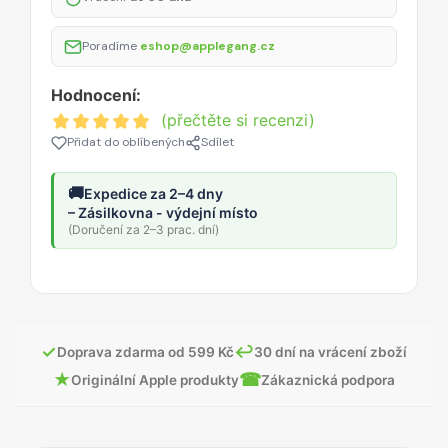
Poradíme
eshop@applegang.cz
Hodnocení:
(přečtěte si recenzi)
Přidat do oblíbených
Sdílet
🚚
Expedice za 2–4 dny
– Zásilkovna - výdejní místo
(Doručení za 2–3 prac. dní)
✓
↩
Doprava zdarma od 599 Kč
30 dní na vrácení zboží
★
☎
Originální Apple produkty
Zákaznická podpora