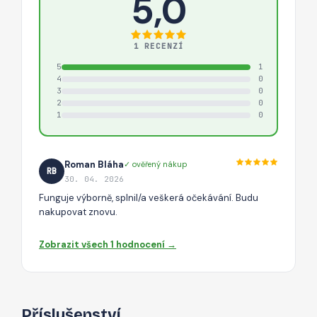
5,0
1 RECENZÍ
5
1
4
0
3
0
2
0
1
0
Roman Bláha
✓ ověřený nákup
RB
30. 04. 2026
Funguje výborně, splnil/a veškerá očekávání. Budu
nakupovat znovu.
Zobrazit všech 1 hodnocení →
Příslušenství