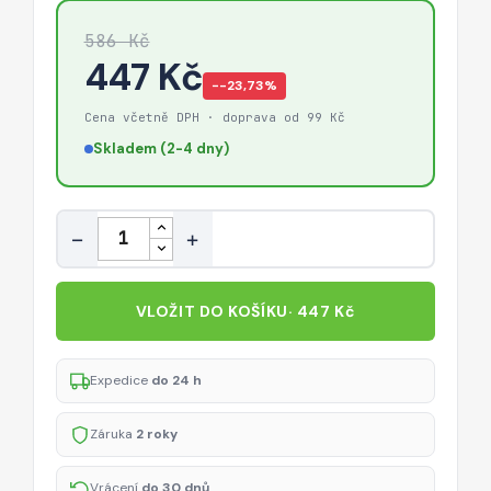
586 Kč
447 Kč
−-23,73%
Cena včetně DPH · doprava od 99 Kč
Skladem (2-4 dny)
Množství
−
+
VLOŽIT DO KOŠÍKU
· 447 Kč
Expedice
do 24 h
Záruka
2 roky
Vrácení
do 30 dnů