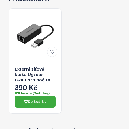
Externí síťová
karta Ugreen
CR110 pro počítač
a chytrý telefon -
390 Kč
černá
Skladem (2-4 dny)
Do košíku