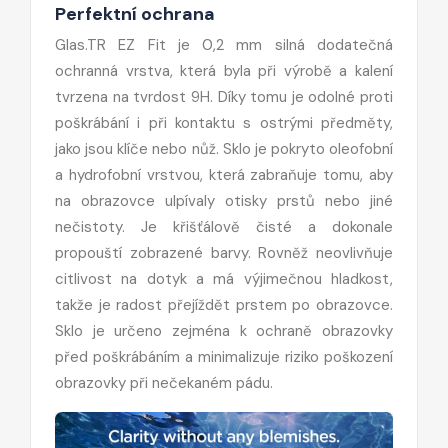
Perfektní ochrana
Glas.TR EZ Fit je 0,2 mm silná dodatečná
ochranná vrstva, která byla při výrobě a kalení
tvrzena na tvrdost 9H. Díky tomu je odolné proti
poškrábání i při kontaktu s ostrými předměty,
jako jsou klíče nebo nůž. Sklo je pokryto oleofobní
a hydrofobní vrstvou, která zabraňuje tomu, aby
na obrazovce ulpívaly otisky prstů nebo jiné
nečistoty. Je křišťálově čisté a dokonale
propouští zobrazené barvy. Rovněž neovlivňuje
citlivost na dotyk a má výjimečnou hladkost,
takže je radost přejíždět prstem po obrazovce.
Sklo je určeno zejména k ochraně obrazovky
před poškrábáním a minimalizuje riziko poškození
obrazovky při nečekaném pádu.