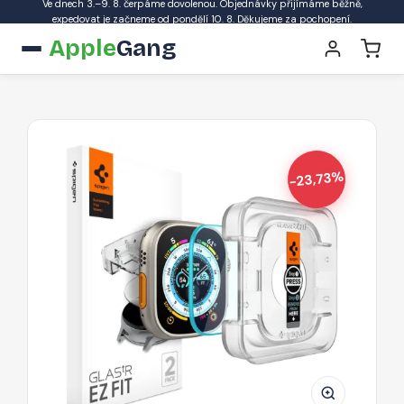
Ve dnech 3.–9. 8. čerpáme dovolenou. Objednávky přijímáme běžně,
expedovat je začneme od pondělí 10. 8. Děkujeme za pochopení.
Apple
Gang
-23,73%
SPIGEN
GLAS.tR
EZ
Fit
Ochranné
sklo