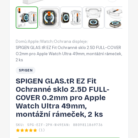
2.5D
FULL-
COVER
0.2mm
pro
Domů
Apple
Watch
Ochrana displeje
/
/
/
/
Apple
SPIGEN GLAS.tR EZ Fit Ochranné sklo 2.5D FULL-COVER
Watch
0.2mm pro Apple Watch Ultra 49mm, montážní rámeček,
2 ks
Ultra
49mm,
SPIGEN
montážní
SPIGEN GLAS.tR EZ Fit
rámeček,
Ochranné sklo 2.5D FULL-
2
COVER 0.2mm pro Apple
ks
Watch Ultra 49mm,
montážní rámeček, 2 ks
SKU: SPG-EZF-2PK-W49
EAN: 8809811869736
(1)