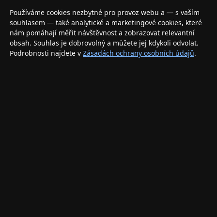
Váš specializovaný obchod s Apple produkty, příslušenstvím a
Používáme cookies nezbytné pro provoz webu a — s vaším
elektronikou. Nakupujte bezpečně a s jistotou.
souhlasem — také analytické a marketingové cookies, které
nám pomáhají měřit návštěvnost a zobrazovat relevantní
INFORMACE
obsah. Souhlas je dobrovolný a můžete jej kdykoli odvolat.
Podrobnosti najdete v
Zásadách ochrany osobních údajů
.
Doprava a doručení
Způsoby platby
Obchodní podmínky
Ochrana osobních údajů
Vrácení zboží a reklamace
KONTAKT
eshop@applegang.cz
Po–Pá: 9:00–18:00
Napište nám