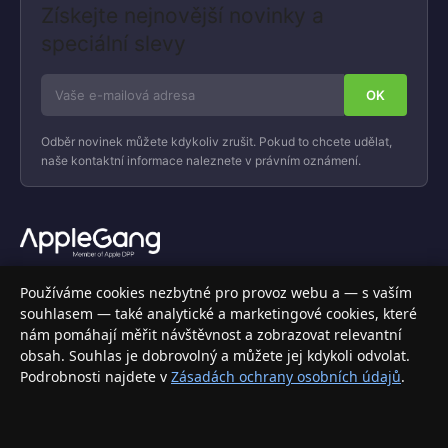
Získejte nejnovější novinky a
speciální slevy
Odběr novinek můžete kdykoliv zrušit. Pokud to chcete udělat,
naše kontaktní informace naleznete v právním oznámení.
Váš specializovaný obchod s Apple produkty, příslušenstvím a
Používáme cookies nezbytné pro provoz webu a — s vaším
elektronikou. Nakupujte bezpečně a s jistotou.
souhlasem — také analytické a marketingové cookies, které
nám pomáhají měřit návštěvnost a zobrazovat relevantní
INFORMACE
obsah. Souhlas je dobrovolný a můžete jej kdykoli odvolat.
Podrobnosti najdete v
Zásadách ochrany osobních údajů
.
Doprava a doručení
Způsoby platby
Obchodní podmínky