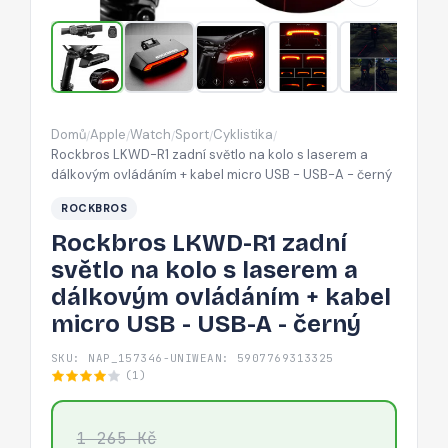
kolo
s
laserem
a
dálkovým
Domů
Apple
Watch
Sport
Cyklistika
/
/
/
/
/
ovládáním
Rockbros LKWD-R1 zadní světlo na kolo s laserem a
+
dálkovým ovládáním + kabel micro USB - USB-A - černý
kabel
ROCKBROS
micro
Rockbros LKWD-R1 zadní
USB
světlo na kolo s laserem a
-
dálkovým ovládáním + kabel
USB-
micro USB - USB-A - černý
A
-
SKU: NAP_157346-UNIW
EAN: 5907769313325
černý
(1)
1 265 Kč