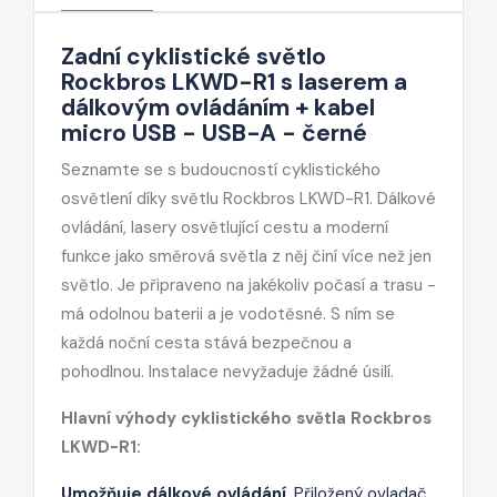
Zadní cyklistické světlo
Rockbros LKWD-R1 s laserem a
dálkovým ovládáním + kabel
micro USB - USB-A - černé
Seznamte se s budoucností cyklistického
osvětlení díky světlu Rockbros LKWD-R1. Dálkové
ovládání, lasery osvětlující cestu a moderní
funkce jako směrová světla z něj činí více než jen
světlo. Je připraveno na jakékoliv počasí a trasu -
má odolnou baterii a je vodotěsné. S ním se
každá noční cesta stává bezpečnou a
pohodlnou. Instalace nevyžaduje žádné úsilí.
Hlavní výhody cyklistického světla Rockbros
LKWD-R1:
Umožňuje dálkové ovládání
. Přiložený ovladač