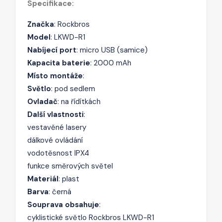
Specifikace:
Značka
: Rockbros
Model
: LKWD-R1
Nabíjecí port
: micro USB (samice)
Kapacita baterie
: 2000 mAh
Místo montáže
:
Světlo
: pod sedlem
Ovladač
: na řídítkách
Další vlastnosti
:
vestavěné lasery
dálkové ovládání
vodotěsnost IPX4
funkce směrových světel
Materiál
: plast
Barva
: černá
Souprava obsahuje
:
cyklistické světlo Rockbros
LKWD-R1