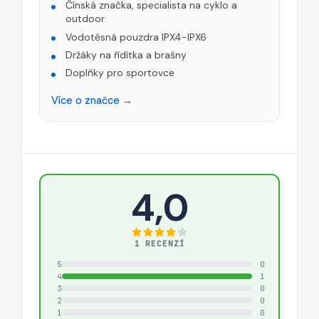
Čínská značka, specialista na cyklo a
outdoor
Vodotěsná pouzdra IPX4-IPX6
Držáky na řídítka a brašny
Doplňky pro sportovce
Více o značce →
4,0
1 RECENZÍ
5
0
4
1
3
0
2
0
1
0