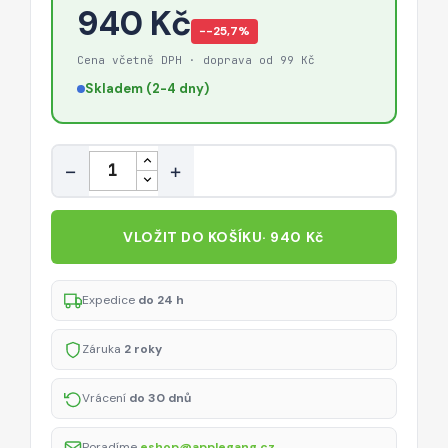
940 Kč
−-25,7%
Cena včetně DPH · doprava od 99 Kč
Skladem (2-4 dny)
Množství
−
+
VLOŽIT DO KOŠÍKU
· 940 Kč
Expedice
do 24 h
Záruka
2 roky
Vrácení
do 30 dnů
Poradíme
eshop@applegang.cz