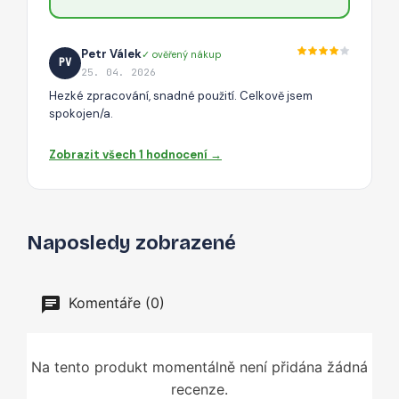
Petr Válek
✓ ověřený nákup
PV
25. 04. 2026
Hezké zpracování, snadné použití. Celkově jsem
spokojen/a.
Zobrazit všech 1 hodnocení →
Naposledy zobrazené
Komentáře (0)
Na tento produkt momentálně není přidána žádná
recenze.