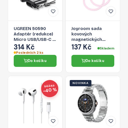
UGREEN 50590
Joyroom sada
Adaptér (redukce)
kovových
Micro USB/USB-C s
magnetických
podporou
kroužků pro
314 Kč
137 Kč
Skladem
datového přenosu,
smartphone 2 ks,
Posledních 2 ks
šedá
růžová (JR-Mag-M3)
Do košíku
Do košíku
NOVINKA
503 Kč
−40 %