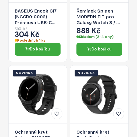
BASEUS Encok C17
Řemínek Spigen
(NGCR010002)
MODERN FIT pro
Prémiová USB-C
Galaxy Watch 8 / 9 /
sluchátka s
Classic (40 / 44 / 46
888 Kč
503 Kč
304 Kč
mikrofonem, délka
mm) - stříbrný
Skladem (2-4 dny)
1,1m, bílá
Posledních 1 ks
Do košíku
Do košíku
NOVINKA
NOVINKA
Ochranný kryt
Ochranný kryt