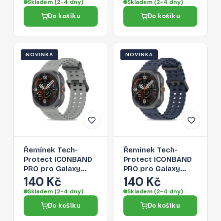
Skladem (2-4 dny)
Skladem (2-4 dny)
mm) - oranžový
2026 (47 mm) -
Do košíku
Do košíku
starlight
NOVINKA
NOVINKA
Řemínek Tech-
Řemínek Tech-
Protect ICONBAND
Protect ICONBAND
PRO pro Galaxy
PRO pro Galaxy
Watch Ultra 1 / 2
Watch ULTRA 1 / 2
140 Kč
140 Kč
2024-2026 (47 mm)
2024-2026 (47 MM)
Skladem (2-4 dny)
Skladem (2-4 dny)
- crayón grey
- navy blue
Do košíku
Do košíku