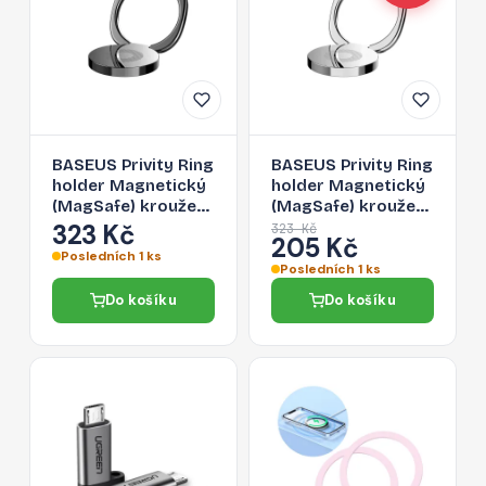
BASEUS Privity Ring
BASEUS Privity Ring
holder Magnetický
holder Magnetický
(MagSafe) kroužek
(MagSafe) kroužek
s prstýnkem, černý
s prstýnkem,
323 Kč
323 Kč
205 Kč
stříbrný
Posledních 1 ks
Posledních 1 ks
Do košíku
Do košíku