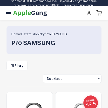
Ve dnech 3.–9. 8. čerpáme dovolenou. Objednávky přijímáme běžně,
expedovat je začneme od pondělí 10. 8. Děkujeme za pochopení.
Apple
Gang
Domů
/
Ostatní doplňky
/
Pro SAMSUNG
Pro SAMSUNG
Filtry
323 Kč
−37 %