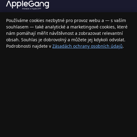
Váš specializovaný obchod s Apple produkty, příslušenstvím a
Používáme cookies nezbytné pro provoz webu a — s vaším
elektronikou. Nakupujte bezpečně a s jistotou.
souhlasem — také analytické a marketingové cookies, které
nám pomáhají měřit návštěvnost a zobrazovat relevantní
INFORMACE
obsah. Souhlas je dobrovolný a můžete jej kdykoli odvolat.
Podrobnosti najdete v
Zásadách ochrany osobních údajů
.
Doprava a doručení
Způsoby platby
Obchodní podmínky
Ochrana osobních údajů
Vrácení zboží a reklamace
KONTAKT
eshop@applegang.cz
Po–Pá: 9:00–18:00
Napište nám