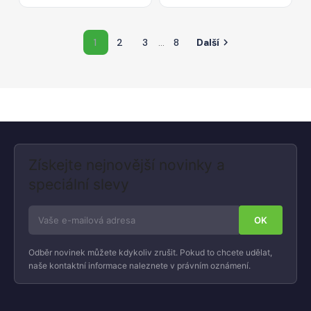
1
2
3
…
8
Další

Získejte nejnovější novinky a
speciální slevy
Odběr novinek můžete kdykoliv zrušit. Pokud to chcete udělat,
naše kontaktní informace naleznete v právním oznámení.