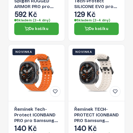
Spigen RUGGED
Tech-Protect
ARMOR PRO pro
SILICONE EVO pro
Galaxy Watch 8 / 9
Samsung Galaxy
592 Kč
129 Kč
(44 mm) - matte
Watch 8 / 9 /
Skladem (2-4 dny)
Skladem (2-4 dny)
black
Classic (40 / 44 / 46
Do košíku
Do košíku
mm) - černý
NOVINKA
NOVINKA
Řemínek Tech-
Řemínek TECH-
Protect ICONBAND
PROTECT ICONBAND
PRO pro Samsung
PRO Samsung
Galaxy Watch Ultra
Galaxy Watch
140 Kč
140 Kč
1 / 2 2024-2026 (47
ULTRA 1 / 2 2024-