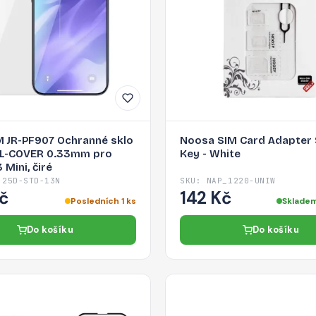
 JR-PF907 Ochranné sklo
Noosa SIM Card Adapter 
LL-COVER 0.33mm pro
Key - White
 Mini, čiré
-25D-STD-13N
SKU: NAP_1220-UNIW
č
142 Kč
Posledních 1 ks
Skladem
Do košíku
Do košíku