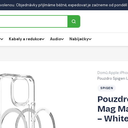
volenou. Objednávky přijímáme běžně, expedovat je začneme od pondělí 
y
Kabely a redukce
Audio
Nabíječky
Domů
Apple
iPho
/
/
Pouzdro Spigen U
SPIGEN
Pouzdr
Mag Ma
– Whit