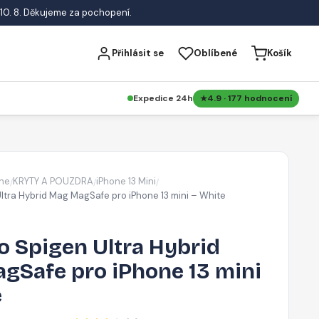
10. 8. Děkujeme za pochopení.
Přihlásit se
Oblíbené
Košík
Expedice 24h
4.9 · 177 hodnocení
ne
KRYTY A POUZDRA
iPhone 13 Mini
/
/
/
ltra Hybrid Mag MagSafe pro iPhone 13 mini – White
o Spigen Ultra Hybrid
gSafe pro iPhone 13 mini
e