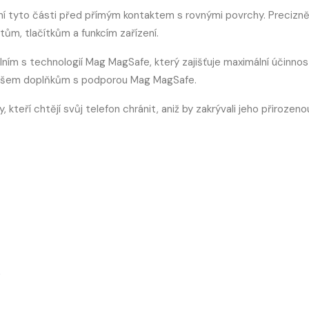
ání tyto části před přímým kontaktem s rovnými povrchy. Precizn
tům, tlačítkům a funkcím zařízení.
ím s technologií Mag MagSafe, který zajišťuje maximální účinnos
e všem doplňkům s podporou Mag MagSafe.
 kteří chtějí svůj telefon chránit, aniž by zakrývali jeho přirozeno
)