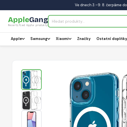
Ve dnech 3.–9. 8. čerpáme do
Apple
Gang
Recertified Apple produkty
Apple
Samsung
Xiaomi
Značky
Ostatní doplňk