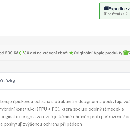
🚚
Expedice z
(Doručení za 2–3
↩
★
☎
od 599 Kč
30 dní na vrácení zboží
Originální Apple produkty
Otázky
mbinuje špičkovou ochranu s atraktivním designem a poskytuje v
hybridní konstrukci (TPU + PC), která spojuje odolný rámeček s
riginální design a zároveň je účinně chráněn proti poškození. Zes
y a poskytují zvýšenou ochranu při pádech.