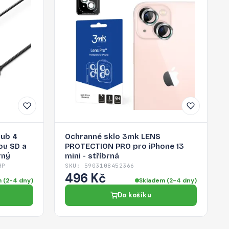
hub 4
Ochranné sklo 3mk LENS
ou SD a
PROTECTION PRO pro iPhone 13
rný
mini - stříbrná
BP
SKU: 5903108452366
496 Kč
 (2-4 dny)
Skladem (2-4 dny)
Do košíku