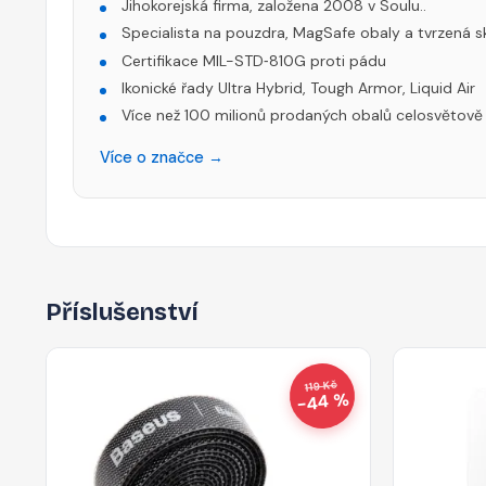
Jihokorejská firma, založena 2008 v Soulu..
Specialista na pouzdra, MagSafe obaly a tvrzená s
Certifikace MIL-STD‑810G proti pádu
Ikonické řady Ultra Hybrid, Tough Armor, Liquid Air
Více než 100 milionů prodaných obalů celosvětově
Více o značce →
Příslušenství
119 Kč
−44 %