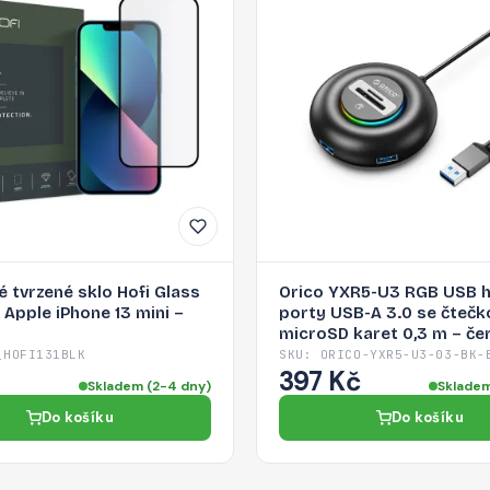
 tvrzené sklo Hofi Glass
Orico YXR5-U3 RGB USB 
 Apple iPhone 13 mini –
porty USB-A 3.0 se čtečk
microSD karet 0,3 m – če
_HOFI131BLK
SKU: ORICO-YXR5-U3-03-BK-
397 Kč
Skladem (2-4 dny)
Skladem
Do košíku
Do košíku