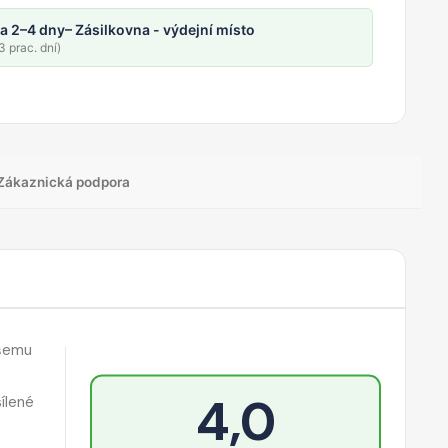
a 2–4 dny
– Zásilkovna - výdejní místo
 prac. dní)
Zákaznická podpora
ašemu
4,0
ílené