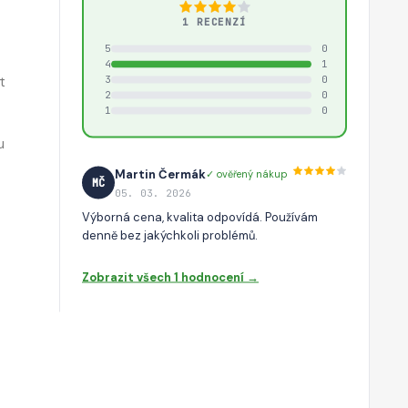
ě
1 RECENZÍ
5
0
4
1
t
3
0
2
0
1
0
u
Martin Čermák
✓ ověřený nákup
MČ
05. 03. 2026
Výborná cena, kvalita odpovídá. Používám
denně bez jakýchkoli problémů.
Zobrazit všech 1 hodnocení →