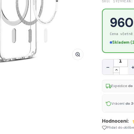
SKU: 19299
EAN:
Pouzdro
Spigen
960
Ultra
Hybrid
Cena včetně
Mag
MagSafe
Skladem (2
pro
iPhone
Množství
13
−
mini
–
Expedice
do 
White
Vrácení
do 3
Hodnocení:
Přidat do oblíb