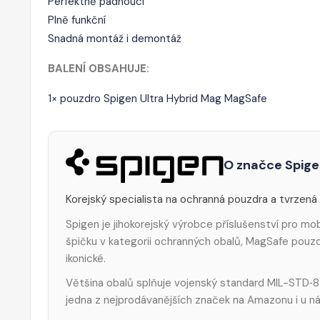
Perfektně padnoucí
Plně funkční
Snadná montáž i demontáž
BALENÍ OBSAHUJE:
1× pouzdro Spigen Ultra Hybrid Mag MagSafe
O značce Spig
Korejský specialista na ochranná pouzdra a tvrzená 
Spigen je jihokorejský výrobce příslušenství pro mob
špičku v kategorii ochranných obalů, MagSafe pouzde
ikonické.
Většina obalů splňuje vojenský standard MIL-STD‑8
jedna z nejprodávanějších značek na Amazonu i u n