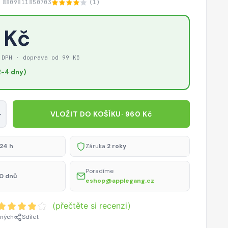
 8809811850703
(1)
 Kč
 DPH · doprava od 99 Kč
-4 dny)
+
VLOŽIT DO KOŠÍKU
· 960 Kč
24 h
Záruka
2 roky
Poradíme
0 dnů
eshop@applegang.cz
(přečtěte si recenzi)
ených
Sdílet