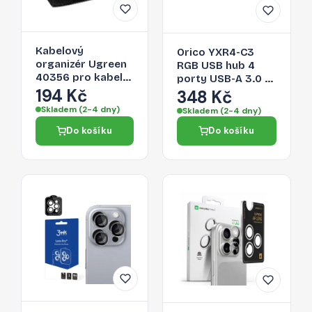
Kabelový
Orico YXR4-C3
organizér Ugreen
RGB USB hub 4
40356 pro kabely
porty USB-A 3.0 s
- černá
194 Kč
audio/mikrofonním
348 Kč
portem 0,3 m –
Skladem (2-4 dny)
Skladem (2-4 dny)
černý
Do košíku
Do košíku