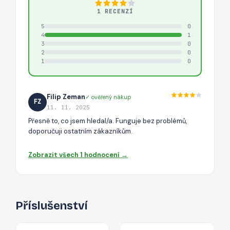
1 RECENZÍ
5
0
4
1
3
0
2
0
1
0
Filip Zeman
✓ ověřený nákup
FZ
11. 11. 2025
Přesně to, co jsem hledal/a. Funguje bez problémů,
doporučuji ostatním zákazníkům.
Zobrazit všech 1 hodnocení →
Příslušenství