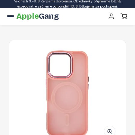
Ve dnech 3.–9. 8. čerpáme dovolenou. Objednávky přijímáme běžně,
expedovat je začneme od pondělí 10. 8. Děkujeme za pochopení.
Apple
Gang
Pouzdro
AG
PREMIUM
Magnetic
Collection
MagSafe