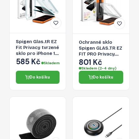
Spigen Glas.tR EZ
Ochranné sklo
Fit Privacy tvrzené
Spigen GLAS.TR EZ
sklo pro iPhone 16
FIT PRO Privacy
Pro Max / 17 Pro
585 Kč
pro iPhone 16 Pro
801 Kč
Skladem
Max – 2 ks
Max / 17 Pro Max -
Skladem (2-4 dny)
privacy (soukromí)
Do košíku
Do košíku