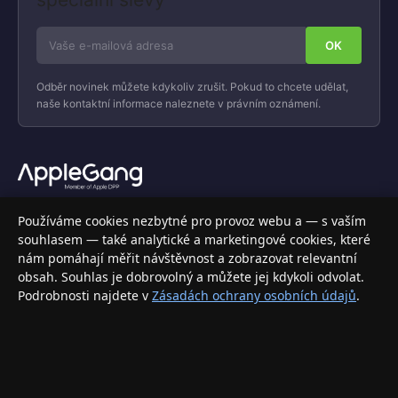
Odběr novinek můžete kdykoliv zrušit. Pokud to chcete udělat,
naše kontaktní informace naleznete v právním oznámení.
Váš specializovaný obchod s Apple produkty, příslušenstvím a
Používáme cookies nezbytné pro provoz webu a — s vaším
elektronikou. Nakupujte bezpečně a s jistotou.
souhlasem — také analytické a marketingové cookies, které
nám pomáhají měřit návštěvnost a zobrazovat relevantní
INFORMACE
obsah. Souhlas je dobrovolný a můžete jej kdykoli odvolat.
Podrobnosti najdete v
Zásadách ochrany osobních údajů
.
Doprava a doručení
Způsoby platby
Obchodní podmínky
Ochrana osobních údajů