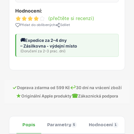
Hodnocení:
(přečtěte si recenzi)
Přidat do oblíbených
Sdílet
🚚
Expedice za 2–4 dny
– Zásilkovna - výdejní místo
(Doručení za 2–3 prac. dní)
✓
↩
Doprava zdarma od 599 Kč
30 dní na vrácení zboží
★
☎
Originální Apple produkty
Zákaznická podpora
Popis
Parametry
Hodnocení
O
5
1