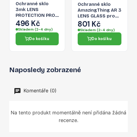
Ochranné sklo
Ochranné sklo
3mk LENS
AmazingThing AR 3
PROTECTION PRO
LENS GLASS pro
Camera Cover pro
496 Kč
iPhone 16 Pro Max
801 Kč
iPhone 16 Pro Max
- transparentní
Skladem (2-4 dny)
Skladem (2-4 dny)
- čirá
Do košíku
Do košíku
Naposledy zobrazené
Komentáře (0)
Na tento produkt momentálně není přidána žádná
recenze.