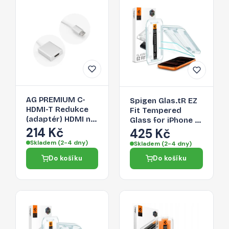
AG PREMIUM C-
Spigen Glas.tR EZ
HDMI-T Redukce
Fit Tempered
(adaptér) HDMI na
Glass for iPhone 16
USB-C 3.1, délka
214 Kč
Pro Max / 17 Pro
425 Kč
17cm, bílo-stříbrná
Max - 2 pcs.
Skladem (2-4 dny)
Skladem (2-4 dny)
Do košíku
Do košíku