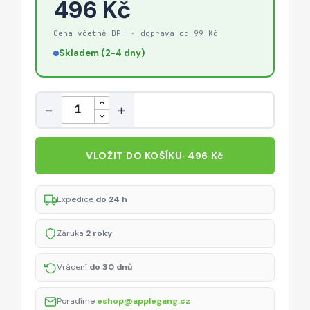
496 Kč
Cena včetně DPH · doprava od 99 Kč
Skladem (2-4 dny)
Množství
−
+
VLOŽIT DO KOŠÍKU
· 496 Kč
Expedice
do 24 h
Záruka
2 roky
Vrácení
do 30 dnů
Poradíme
eshop@applegang.cz