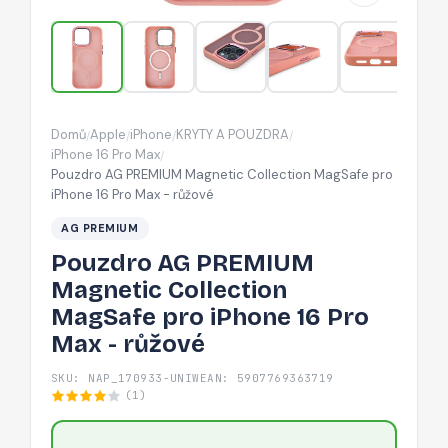
pro
iPhone
16
Pro
Max
Domů
Apple
iPhone
KRYTY A POUZDRA
/
/
/
/
-
iPhone 16 Pro Max
/
růžové
Pouzdro AG PREMIUM Magnetic Collection MagSafe pro
iPhone 16 Pro Max - růžové
AG PREMIUM
Pouzdro AG PREMIUM
Magnetic Collection
MagSafe pro iPhone 16 Pro
Max - růžové
SKU: NAP_170933-UNIW
EAN: 5907769363719
(1)