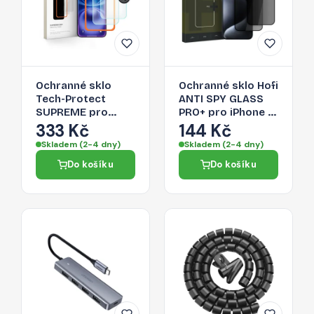
Ochranné sklo
Ochranné sklo Hofi
Tech-Protect
ANTI SPY GLASS
SUPREME pro
PRO+ pro iPhone 16
iPhone 16 -
- privacy (2 pack)
333 Kč
144 Kč
transparent (3 ks.)
Skladem (2-4 dny)
Skladem (2-4 dny)
Do košíku
Do košíku