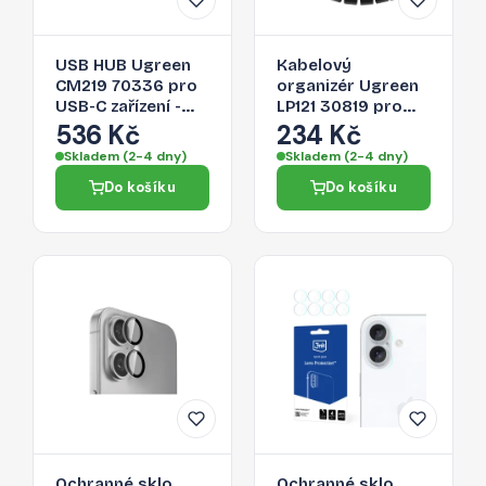
USB HUB Ugreen
Kabelový
CM219 70336 pro
organizér Ugreen
USB-C zařízení -
LP121 30819 pro
šedá
kabely - černá
536 Kč
234 Kč
Skladem (2-4 dny)
Skladem (2-4 dny)
Do košíku
Do košíku
Ochranné sklo
Ochranné sklo