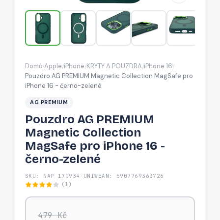
pro
iPhone
16
-
černo-
Domů
Apple
iPhone
KRYTY A POUZDRA
iPhone 16
/
/
/
/
/
zelené
Pouzdro AG PREMIUM Magnetic Collection MagSafe pro
iPhone 16 - černo-zelené
AG PREMIUM
Pouzdro AG PREMIUM
Magnetic Collection
MagSafe pro iPhone 16 -
černo-zelené
SKU: NAP_170934-UNIW
EAN: 5907769363726
(1)
479 Kč