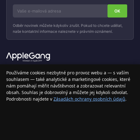
Odběr novinek můžete kdykoliv zrušit. Pokud to chcete udělat,
naše kontaktní informace naleznete v právním oznámení.
Váš specializovaný obchod s Apple produkty, příslušenstvím a
Používáme cookies nezbytné pro provoz webu a — s vaším
elektronikou. Nakupujte bezpečně a s jistotou.
souhlasem — také analytické a marketingové cookies, které
nám pomáhají měřit návštěvnost a zobrazovat relevantní
INFORMACE
obsah. Souhlas je dobrovolný a můžete jej kdykoli odvolat.
Podrobnosti najdete v
Zásadách ochrany osobních údajů
.
Doprava a doručení
Způsoby platby
Obchodní podmínky
Ochrana osobních údajů
Vrácení zboží a reklamace