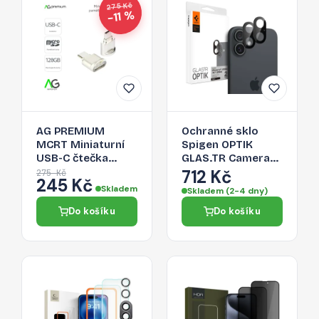
275 Kč
−11 %
AG PREMIUM
Ochranné sklo
MCRT Miniaturní
Spigen OPTIK
USB-C čtečka
GLAS.TR Camera
Micro SD karet,
Protector 2-PACK
712 Kč
275 Kč
245 Kč
zlatá
pro iPhone 16 -
Skladem
Skladem (2-4 dny)
černá
Do košíku
Do košíku