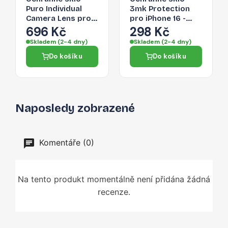
Puro Individual
3mk Protection
Camera Lens pro
pro iPhone 16 -
iPhone 16 / iPhone
lens protection
696 Kč
298 Kč
16 Plus - průhledné
(kamera)
Skladem (2-4 dny)
Skladem (2-4 dny)
Do košíku
Do košíku
Naposledy zobrazené
Komentáře (0)
Na tento produkt momentálně není přidána žádná
recenze.