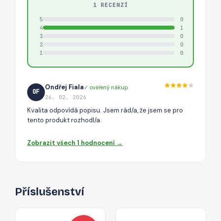
1 RECENZÍ
5
0
4
1
3
0
2
0
1
0
Ondřej Fiala
✓ ověřený nákup
OF
26. 02. 2026
Kvalita odpovídá popisu. Jsem rád/a, že jsem se pro
tento produkt rozhodl/a.
Zobrazit všech 1 hodnocení →
Příslušenství