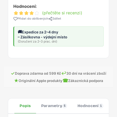
Hodnocení:
(přečtěte si recenzi)
Přidat do oblíbených
Sdílet
🚚
Expedice za 2–4 dny
– Zásilkovna - výdejní místo
(Doručení za 2–3 prac. dní)
✓
↩
Doprava zdarma od 599 Kč
30 dní na vrácení zboží
★
☎
Originální Apple produkty
Zákaznická podpora
Popis
Parametry
Hodnocení
O
5
1