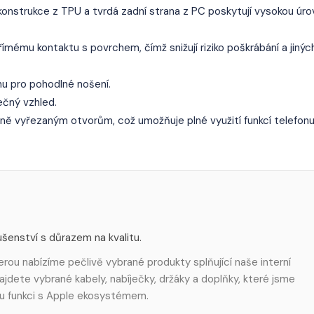
konstrukce z TPU a tvrdá zadní strana z PC poskytují vysokou úr
ímému kontaktu s povrchem, čímž snižují riziko poškrábání a jinýc
u pro pohodlné nošení.
ečný vzhled.
ně vyřezaným otvorům, což umožňuje plné využití funkcí telefon
šenství s důrazem na kvalitu.
rou nabízíme pečlivě vybrané produkty splňující naše interní
ajdete vybrané kabely, nabíječky, držáky a doplňky, které jsme
u funkci s Apple ekosystémem.