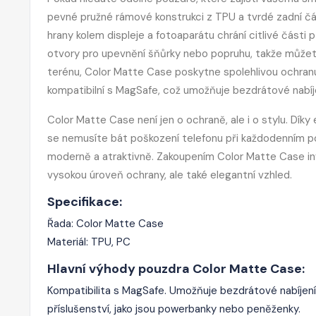
pevné pružné rámové konstrukci z TPU a tvrdé zadní čá
hrany kolem displeje a fotoaparátu chrání citlivé část
otvory pro upevnění šňůrky nebo popruhu, takže můžete
terénu, Color Matte Case poskytne spolehlivou ochran
kompatibilní s MagSafe, což umožňuje bezdrátové nabíje
Color Matte Case není jen o ochraně, ale i o stylu. Dí
se nemusíte bát poškození telefonu při každodenním pou
moderně a atraktivně. Zakoupením Color Matte Case inve
vysokou úroveň ochrany, ale také elegantní vzhled.
Specifikace:
Řada: Color Matte Case
Materiál: TPU, PC
Hlavní výhody pouzdra Color Matte Case:
Kompatibilita s MagSafe. Umožňuje bezdrátové nabíjen
příslušenství, jako jsou powerbanky nebo peněženky.