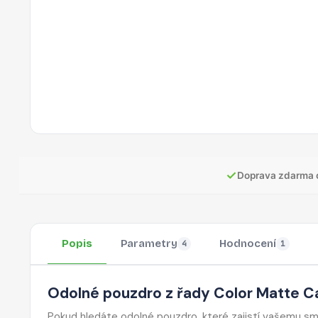
✓
Doprava zdarma 
Popis
Parametry
Hodnocení
4
1
Odolné pouzdro z řady Color Matte C
Pokud hledáte odolné pouzdro, které zajistí vašemu sma