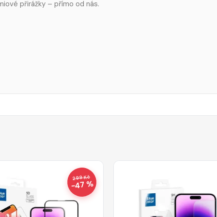
miové přirážky – přímo od nás.
299 Kč
−47 %