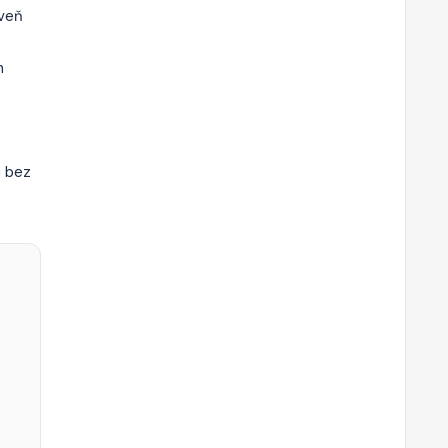
oveň
h
u bez