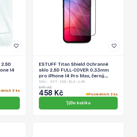
 2.5D
ESTUFF Titan Shield Ochranné
one 14
sklo 2.5D FULL-COVER 0.33mm
pro iPhone 14 Pro Max, černý
rámeček
SKU: EST-25D-BLK-14M
599 Kč
edních 3 ks
458 Kč
Posledních 2 ks
Do košíku