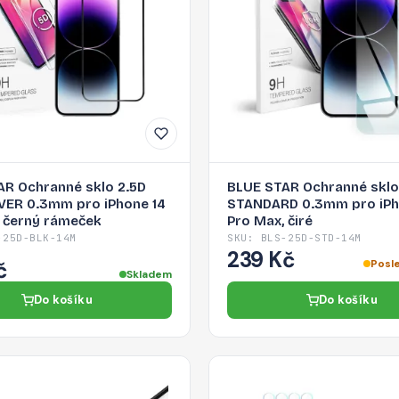
AR Ochranné sklo 2.5D
BLUE STAR Ochranné sklo
VER 0.3mm pro iPhone 14
STANDARD 0.3mm pro iPh
, černý rámeček
Pro Max, čiré
-25D-BLK-14M
SKU: BLS-25D-STD-14M
239 Kč
č
Posl
Skladem
Do košíku
Do košíku