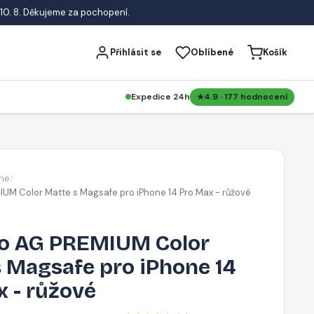
10. 8. Děkujeme za pochopení.
Přihlásit se
Oblíbené
Košík
Expedice 24h
4.9 · 177 hodnocení
ne
/
UM Color Matte s Magsafe pro iPhone 14 Pro Max - růžové
o AG PREMIUM Color
s Magsafe pro iPhone 14
 - růžové