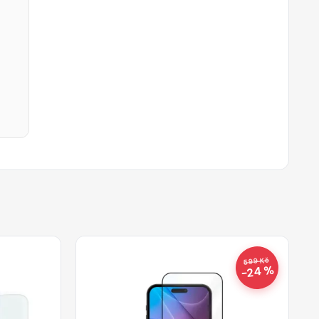
599 Kč
−24 %