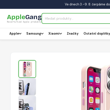
Ve dnech 3.–9. 8. čerpáme do
Apple
Gang
Recertified Apple produkty
Apple
Samsung
Xiaomi
Značky
Ostatní doplňk