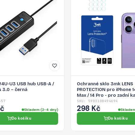
W4U-U3 USB hub USB-A /
Ochranné sklo 3mk LENS
 3.0 – černá
PROTECTION pro iPhone 1
Max / 14 Pro - pro zadní 
657
SKU: 5903108494694
Kč
298 Kč
Skladem (2-4 dny)
Skladem
Do košíku
Do košíku