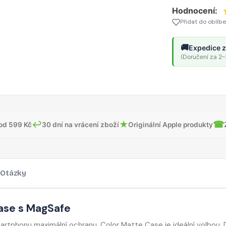
Hodnocení:
Přidat do oblíb
🚚
Expedice z
(Doručení za 2–3
↩
★
☎
od 599 Kč
30 dní na vrácení zboží
Originální Apple produkty
Otázky
ase s MagSafe
rtphonu maximální ochranu, Color Matte Case je ideální volbou. 