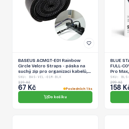
BASEUS ACMGT-E01 Rainbow
BLUE ST
Circle Velcro Straps - páska na
FULL-CO
suchý zip pro organizaci kabelů,
Pro Max
1m, černá
SKU: BAS-VEL-01M-BLK
SKU: BLS
119 Kč
299 Kč
67 Kč
158 K
Posledních 1 ks
Do košíku