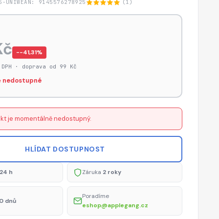
5-UNIW
EAN: 9145576278925
(1)
Kč
−-41,31%
 DPH · doprava od 99 Kč
 nedostupné
kt je momentálně nedostupný.
HLÍDAT DOSTUPNOST
24 h
Záruka
2 roky
Poradíme
0 dnů
eshop@applegang.cz