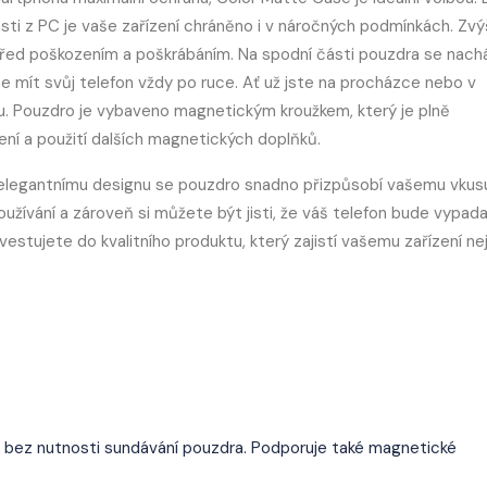
sti z PC je vaše zařízení chráněno i v náročných podmínkách. Zv
i před poškozením a poškrábáním. Na spodní části pouzdra se nachá
 mít svůj telefon vždy po ruce. Ať už jste na procházce nebo v
u. Pouzdro je vybaveno magnetickým kroužkem, který je plně
ní a použití dalších magnetických doplňků.
ky elegantnímu designu se pouzdro snadno přizpůsobí vašemu vkus
žívání a zároveň si můžete být jisti, že váš telefon bude vypad
stujete do kvalitního produktu, který zajistí vašemu zařízení ne
í bez nutnosti sundávání pouzdra. Podporuje také magnetické