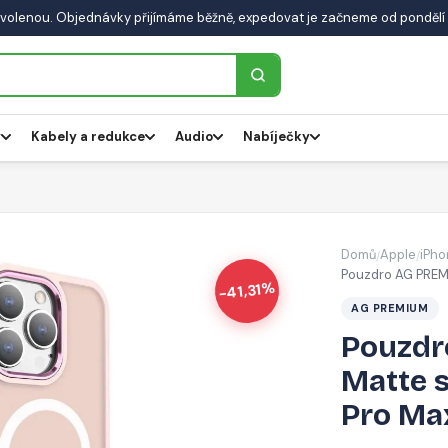
volenou. Objednávky přijímáme běžně, expedovat je začneme od pondělí 
y
Kabely a redukce
Audio
Nabíječky
Domů
Apple
iPho
/
/
Pouzdro AG PREMI
-41,31%
AG PREMIUM
Pouzdr
Matte 
Pro Max