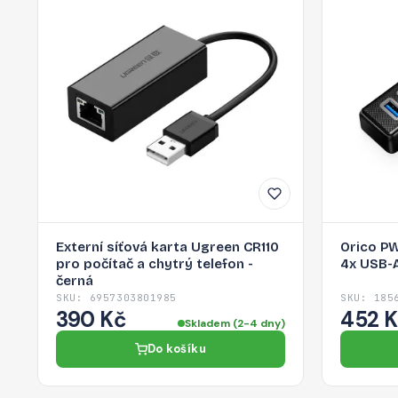
Externí síťová karta Ugreen CR110
Orico P
pro počítač a chytrý telefon -
4x USB-A
černá
SKU: 6957303801985
SKU: 185
390 Kč
452 
Skladem (2-4 dny)
Do košíku