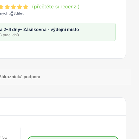
(přečtěte si recenzi)
ených
Sdílet
a 2–4 dny
– Zásilkovna - výdejní místo
 prac. dní)
Zákaznická podpora
Díky