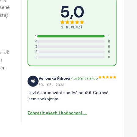
5,0
ýšené
zejí
1 RECENZÍ
5
1
4
0
3
0
u. Už
2
0
1
0
at
jen
Veronika Říhová
✓ ověřený nákup
VŘ
30. 03. 2026
Hezké zpracování, snadné použití. Celkově
jsem spokojen/a.
Zobrazit všech 1 hodnocení →