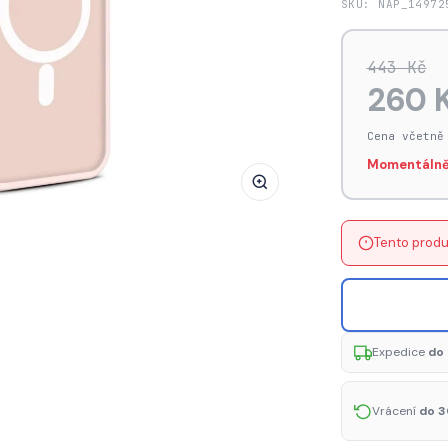
SKU: NAP_14972
Pouzdro
AG
443 Kč
PREMIUM
260 
Color
Matte
Cena včetně
s
Momentálně
Magsafe
pro
iPhone
14
Tento produ
Pro
Max
-
růžové
Expedice
do 
Vrácení
do 3