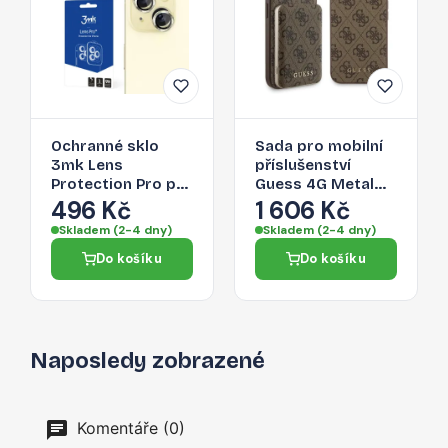
Ochranné sklo
Sada pro mobilní
3mk Lens
příslušenství
Protection Pro pro
Guess 4G Metal
iPhone 15 - žlutá
Logo pro iPhone 15
496 Kč
1 606 Kč
- hnědá
Skladem (2-4 dny)
Skladem (2-4 dny)
Do košíku
Do košíku
Naposledy zobrazené
Komentáře (0)