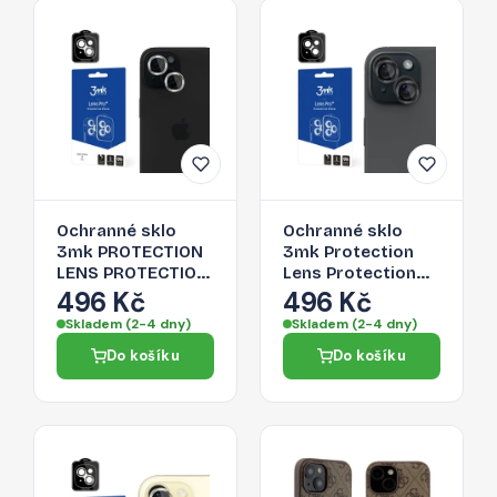
Ochranné sklo
Ochranné sklo
3mk PROTECTION
3mk Protection
LENS PROTECTION
Lens Protection
PRO pro iPhone 15
Pro pro iPhone 15 -
496 Kč
496 Kč
- transparentní
graphite
Skladem (2-4 dny)
Skladem (2-4 dny)
Do košíku
Do košíku