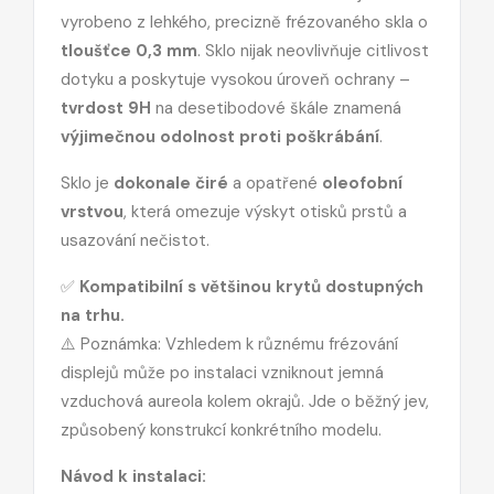
vyrobeno z lehkého, precizně frézovaného skla o
tloušťce 0,3 mm
. Sklo nijak neovlivňuje citlivost
dotyku a poskytuje vysokou úroveň ochrany –
tvrdost 9H
na desetibodové škále znamená
výjimečnou odolnost proti poškrábání
.
Sklo je
dokonale čiré
a opatřené
oleofobní
vrstvou
, která omezuje výskyt otisků prstů a
usazování nečistot.
✅
Kompatibilní s většinou krytů dostupných
na trhu.
⚠️ Poznámka: Vzhledem k různému frézování
displejů může po instalaci vzniknout jemná
vzduchová aureola kolem okrajů. Jde o běžný jev,
způsobený konstrukcí konkrétního modelu.
Návod k instalaci: