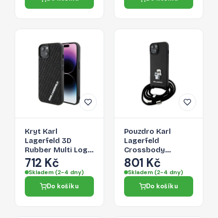
Kryt Karl
Pouzdro Karl
Lagerfeld 3D
Lagerfeld
Rubber Multi Logo
Crossbody
pro iPhone 15 -
Saffiano Metal Pin
712 Kč
801 Kč
černý
pro iPhone 15 -
Skladem (2-4 dny)
Skladem (2-4 dny)
černé
Do košíku
Do košíku