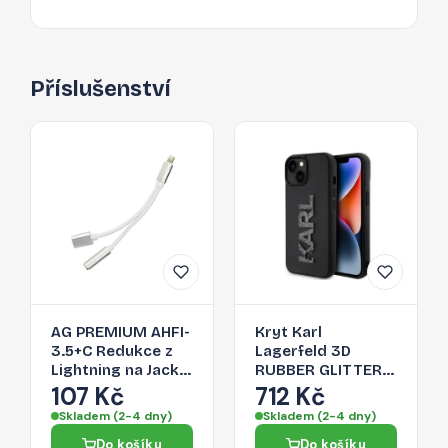
Příslušenství
AG PREMIUM AHFI-
Kryt Karl
3.5+C Redukce z
Lagerfeld 3D
Lightning na Jack
RUBBER GLITTER
3,5/Lightning,
Logo pro iPhone 15
107 Kč
712 Kč
stříbrná
- černý
Skladem (2-4 dny)
Skladem (2-4 dny)
Do košíku
Do košíku