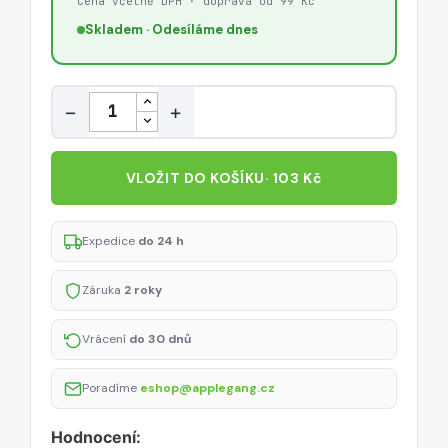
Cena včetně DPH · doprava od 99 Kč
Skladem · Odesíláme dnes
Množství
−
+
VLOŽIT DO KOŠÍKU
· 103 Kč
Expedice
do 24 h
Záruka
2 roky
Vrácení
do 30 dnů
Poradíme
eshop@applegang.cz
Hodnocení: