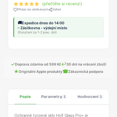
(přečtěte si recenzi)
Přidat do oblíbených
Sdílet
🚚
Expedice dnes do 14:00
– Zásilkovna - výdejní místo
(Doručení za 1–2 prac. dní)
✓
↩
Doprava zdarma od 599 Kč
30 dní na vrácení zboží
★
☎
Originální Apple produkty
Zákaznická podpora
Popis
Parametry
Hodnocení
O
1
1
Ochranné tvrzené sklo Hofi Glass Pro+ je