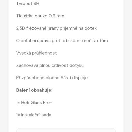
Tvrdost 9H
Tloušťka pouze 0,3 mm
2.5D frézované hrany příjemné na dotek
Oleofobní úprava proti otiskům a nečistotám
Vysoká průhlednost
Zachovává plnou citlivost dotyku
Přizpůsobeno ploché části displeje
Balení obsahuje:
1× Hofi Glass Pro+
1× Instalační sada