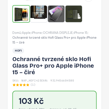
pro
Apple
iPhone
15
–
Domů
Apple
iPhone
OCHRANA DISPLEJE
iPhone 15
/
/
/
/
/
čiré
Ochranné tvrzené sklo Hofi Glass Pro+ pro Apple iPhone
15 – čiré
HOFI
Ochranné tvrzené sklo Hofi
Glass Pro+ pro Apple iPhone
15 – čiré
SKU: NAP_HOFI415
EAN: 9319456604580
(1)
103 Kč