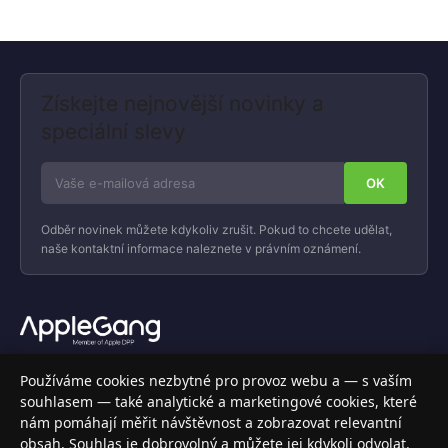
Získejte nejnovější novinky a
speciální slevy
Odběr novinek můžete kdykoliv zrušit. Pokud to chcete udělat,
naše kontaktní informace naleznete v právním oznámení.
Váš specializovaný obchod s Apple produkty, příslušenstvím a
Používáme cookies nezbytné pro provoz webu a — s vaším
elektronikou. Nakupujte bezpečně a s jistotou.
souhlasem — také analytické a marketingové cookies, které
nám pomáhají měřit návštěvnost a zobrazovat relevantní
INFORMACE
obsah. Souhlas je dobrovolný a můžete jej kdykoli odvolat.