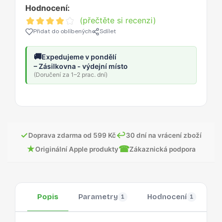
Hodnocení:
(přečtěte si recenzi)
Přidat do oblíbených
Sdílet
🚚
Expedujeme v pondělí
– Zásilkovna - výdejní místo
(Doručení za 1–2 prac. dní)
✓
↩
Doprava zdarma od 599 Kč
30 dní na vrácení zboží
★
☎
Originální Apple produkty
Zákaznická podpora
Popis
Parametry
Hodnocení
O
1
1