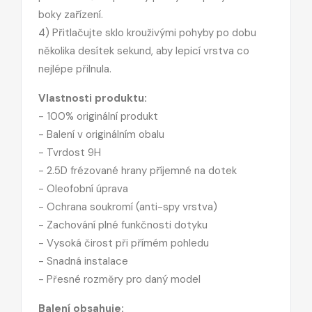
boky zařízení.
4) Přitlačujte sklo krouživými pohyby po dobu
několika desítek sekund, aby lepicí vrstva co
nejlépe přilnula.
Vlastnosti produktu:
- 100% originální produkt
- Balení v originálním obalu
- Tvrdost 9H
- 2.5D frézované hrany příjemné na dotek
- Oleofobní úprava
- Ochrana soukromí (anti-spy vrstva)
- Zachování plné funkčnosti dotyku
- Vysoká čirost při přímém pohledu
- Snadná instalace
- Přesné rozměry pro daný model
Balení obsahuje: