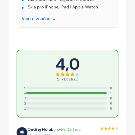
Skla pro iPhone, iPad i Apple Watch
Více o značce →
4,0
1 RECENZÍ
5
0
4
1
3
0
2
0
1
0
Ondřej Holub
✓ ověřený nákup
OH