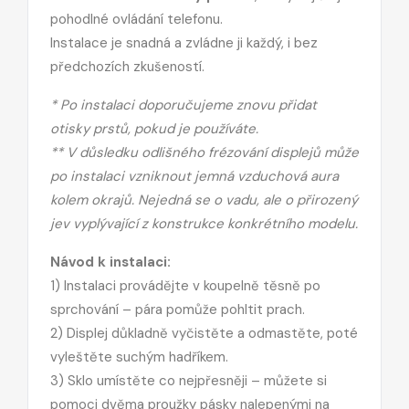
pohodlné ovládání telefonu.
Instalace je snadná a zvládne ji každý, i bez
předchozích zkušeností.
* Po instalaci doporučujeme znovu přidat
otisky prstů, pokud je používáte.
** V důsledku odlišného frézování displejů může
po instalaci vzniknout jemná vzduchová aura
kolem okrajů. Nejedná se o vadu, ale o přirozený
jev vyplývající z konstrukce konkrétního modelu.
Návod k instalaci:
1) Instalaci provádějte v koupelně těsně po
sprchování – pára pomůže pohltit prach.
2) Displej důkladně vyčistěte a odmastěte, poté
vyleštěte suchým hadříkem.
3) Sklo umístěte co nejpřesněji – můžete si
pomoci dvěma proužky pásky nalepenými na