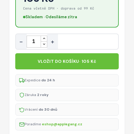
Cena včetně DPH · doprava od 99 Kč
Skladem · Odesíláme zítra
Množství
−
+
VLOŽIT DO KOŠÍKU
· 105 Kč
Expedice
do 24 h
Záruka
2 roky
Vrácení
do 30 dnů
Poradíme
eshop@applegang.cz