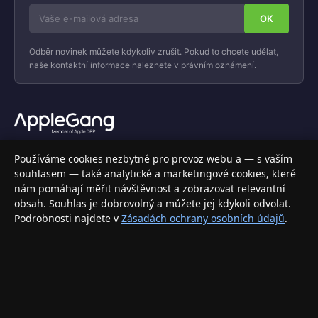
Odběr novinek můžete kdykoliv zrušit. Pokud to chcete udělat,
naše kontaktní informace naleznete v právním oznámení.
Váš specializovaný obchod s Apple produkty, příslušenstvím a
Používáme cookies nezbytné pro provoz webu a — s vaším
elektronikou. Nakupujte bezpečně a s jistotou.
souhlasem — také analytické a marketingové cookies, které
nám pomáhají měřit návštěvnost a zobrazovat relevantní
INFORMACE
obsah. Souhlas je dobrovolný a můžete jej kdykoli odvolat.
Podrobnosti najdete v
Zásadách ochrany osobních údajů
.
Doprava a doručení
Způsoby platby
Obchodní podmínky
Ochrana osobních údajů
Vrácení zboží a reklamace