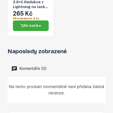
3.5+C Redukce z
Lightning na Jack
3,5/Lightning,
265 Kč
černá
Posledních 3 ks
Do košíku
Naposledy zobrazené
Komentáře (0)
Na tento produkt momentálně není přidána žádná
recenze.