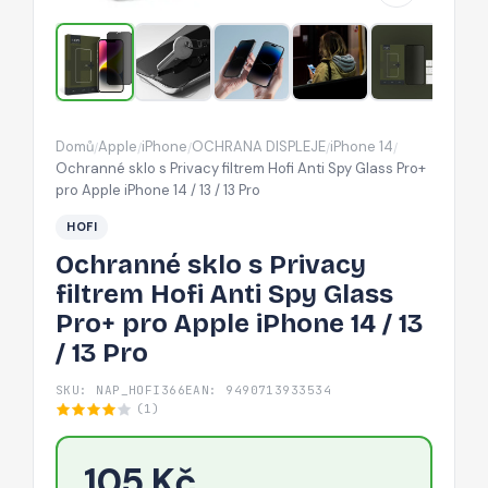
Anti
Spy
Glass
Pro+
pro
Domů
Apple
iPhone
OCHRANA DISPLEJE
iPhone 14
/
/
/
/
/
Apple
Ochranné sklo s Privacy filtrem Hofi Anti Spy Glass Pro+
iPhone
pro Apple iPhone 14 / 13 / 13 Pro
14
HOFI
/
Ochranné sklo s Privacy
13
filtrem Hofi Anti Spy Glass
/
Pro+ pro Apple iPhone 14 / 13
13
/ 13 Pro
Pro
SKU: NAP_HOFI366
EAN: 9490713933534
(1)
105 Kč