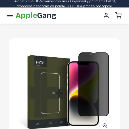
Ve dnech 3.–9. 8. čerpáme dovolenou. Objednávky přijímáme běžně,
expedovat je začneme od pondělí 10. 8. Děkujeme za pochopení.
Apple
Gang
Ochranné
sklo
s
Privacy
filtrem
Hofi