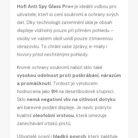
Hofi Anti Spy Glass Pro+
je ideální volbou pro
uživatele, kteří si cení soukromí a ochrany svých
dat. Díky technologii zatemnění skla je obsah
displeje viditelný pouze při přímém pohledu –
osoby ve vašem okolí uvidí pouze ztmavenou
obrazovku. To chrání vaše zprávy, e-maily i
hovory před nechtěnými pohledy.
Kromě ochrany soukromí nabízí sklo také
vysokou odolnost proti poškrábání, nárazům
a promáčknutí
. Tvrdost je výrobcem
hodnocena jako
9H
na desetibodové stupnici.
Sklo
nemá negativní vliv na citlivost dotyku
ani barevné podání displeje. Je navíc pokryto
kvalitní
oleofobní vrstvou
, která omezuje
zanechávání otisků prstů.
Uživatelé ocení i
hladký povrch
, který zajišťuje