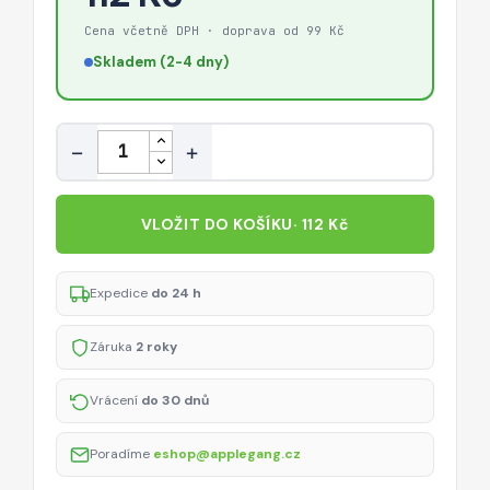
Cena včetně DPH · doprava od 99 Kč
Skladem (2-4 dny)
Množství
−
+
VLOŽIT DO KOŠÍKU
· 112 Kč
Expedice
do 24 h
Záruka
2 roky
Vrácení
do 30 dnů
Poradíme
eshop@applegang.cz