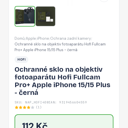
Fullcam
Pro+
Apple
iPhone
15/15
Domů
Apple
iPhone
Ochrana zadní kamery
/
/
/
/
Plus
Ochranné sklo na objektiv fotoaparátu Hofi Fullcam
-
Pro+ Apple iPhone 15/15 Plus - černá
černá
HOFI
Ochranné sklo na objektiv
fotoaparátu Hofi Fullcam
Pro+ Apple iPhone 15/15 Plus
- černá
SKU: NAP_HOFI408
EAN: 9319456604559
(1)
112 Kč