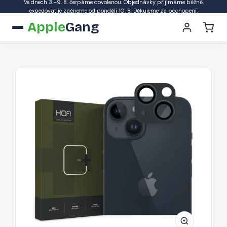
Ve dnech 3.–9. 8. čerpáme dovolenou. Objednávky přijímáme běžně,
expedovat je začneme od pondělí 10. 8. Děkujeme za pochopení.
Apple
Gang
Ochranné
sklo
na
objektiv
fotoaparátu
Hofi