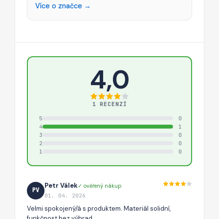
Více o značce →
4,0
1 RECENZÍ
5
0
4
1
3
0
2
0
1
0
Petr Válek
✓ ověřený nákup
PV
01. 04. 2026
Velmi spokojený/á s produktem. Materiál solidní,
funkčnost bez výhrad.