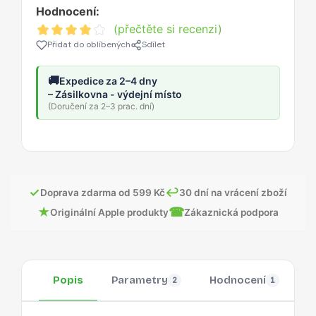
Hodnocení:
(přečtěte si recenzi)
Přidat do oblíbených
Sdílet
🚚
Expedice za 2–4 dny
– Zásilkovna - výdejní místo
(Doručení za 2–3 prac. dní)
✓
↩
Doprava zdarma od 599 Kč
30 dní na vrácení zboží
★
☎
Originální Apple produkty
Zákaznická podpora
Popis
Parametry
Hodnocení
O
2
1