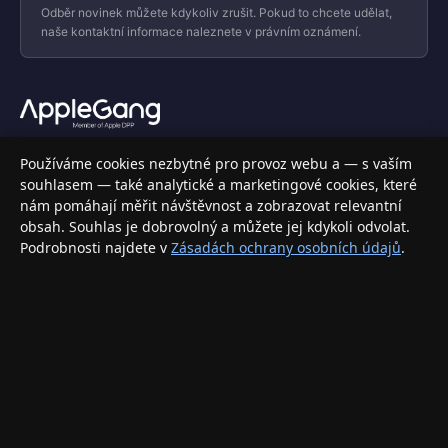
Odběr novinek můžete kdykoliv zrušit. Pokud to chcete udělat,
naše kontaktní informace naleznete v právním oznámení.
Váš specializovaný obchod s Apple produkty, příslušenstvím a
Používáme cookies nezbytné pro provoz webu a — s vaším
elektronikou. Nakupujte bezpečně a s jistotou.
souhlasem — také analytické a marketingové cookies, které
nám pomáhají měřit návštěvnost a zobrazovat relevantní
INFORMACE
obsah. Souhlas je dobrovolný a můžete jej kdykoli odvolat.
Podrobnosti najdete v
Zásadách ochrany osobních údajů
.
Doprava a doručení
Způsoby platby
Obchodní podmínky
Ochrana osobních údajů
Vrácení zboží a reklamace
KONTAKT