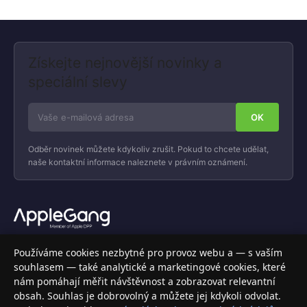
Získejte nejnovější novinky a
speciální slevy
Odběr novinek můžete kdykoliv zrušit. Pokud to chcete udělat,
naše kontaktní informace naleznete v právním oznámení.
Váš specializovaný obchod s Apple produkty, příslušenstvím a
Používáme cookies nezbytné pro provoz webu a — s vaším
elektronikou. Nakupujte bezpečně a s jistotou.
souhlasem — také analytické a marketingové cookies, které
nám pomáhají měřit návštěvnost a zobrazovat relevantní
INFORMACE
obsah. Souhlas je dobrovolný a můžete jej kdykoli odvolat.