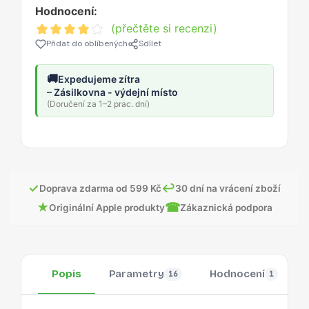
Hodnocení:
(přečtěte si recenzi)
Přidat do oblíbených
Sdílet
🚚
Expedujeme zítra
– Zásilkovna - výdejní místo
(Doručení za 1–2 prac. dní)
✓
↩
Doprava zdarma od 599 Kč
30 dní na vrácení zboží
★
☎
Originální Apple produkty
Zákaznická podpora
Popis
Parametry
Hodnocení
16
1