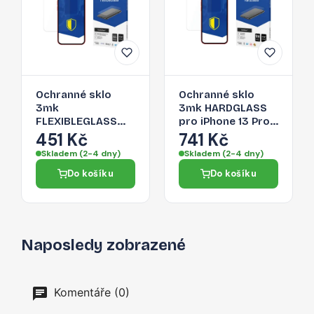
Ochranné sklo
Ochranné sklo
3mk
3mk HARDGLASS
FLEXIBLEGLASS
pro iPhone 13 Pro -
pro iPhone 13 Pro -
čirá
451 Kč
741 Kč
černá
Skladem (2-4 dny)
Skladem (2-4 dny)
Do košíku
Do košíku
Naposledy zobrazené
Komentáře (0)