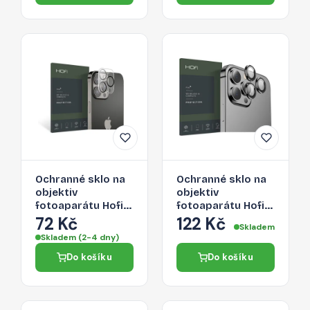
Ochranné sklo na
Ochranné sklo na
objektiv
objektiv
fotoaparátu Hofi
fotoaparátu Hofi
Cam Pro+ Apple
Camring Pro+
72 Kč
122 Kč
Skladem
iPhone 13 Pro/13
Apple iPhone 13
Skladem (2-4 dny)
Pro Max - čiré
Pro/13 Pro Max -
Do košíku
Do košíku
černá