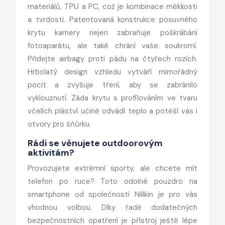
materiálů, TPU a PC, což je kombinace měkkosti
a tvrdosti. Patentovaná konstrukce posuvného
krytu kamery nejen zabraňuje poškrábání
fotoaparátu, ale také chrání vaše soukromí.
Přidejte airbagy proti pádu na čtyřech rozích.
Hrbolatý design vzhledu vytváří mimořádný
pocit a zvyšuje tření, aby se zabránilo
vyklouznutí. Záda krytu s profilováním ve tvaru
včelích pláství učině odvádí teplo a potěší vás i
otvory pro šňůrku.
Rádi se věnujete outdoorovým
aktivitám?
Provozujete extrémní sporty, ale chcete mít
telefon po ruce? Toto odolné pouzdro na
smartphone od společnosti Nillkin je pro vás
vhodnou volbou. Díky řadě dodatečných
bezpečnostních opatření je přístroj ještě lépe