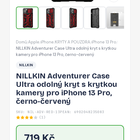
s
krytkou
kamery
pro
iPhone
Domů
Apple
iPhone
KRYTY A POUZDRA
iPhone 13 Pro
/
/
/
/
/
13
NILLKIN Adventurer Case Ultra odolný kryt s krytkou
Pro,
kamery pro iPhone 13 Pro, černo-červený
černo-
NILLKIN
červený
NILLKIN Adventurer Case
Ultra odolný kryt s krytkou
kamery pro iPhone 13 Pro,
černo-červený
SKU: NIL-ADV-RED-13P
EAN: 6902048235083
(1)
719 Kč