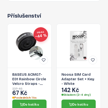
Příslušenství
119 Kč
−44 %
BASEUS ACMGT-
Noosa SIM Card
E01 Rainbow Circle
Adapter Set + Key
Velcro Straps -
- White
páska na suchý zip
142 Kč
119 Kč
67 Kč
pro organizaci
Skladem (2-4 dny)
kabelů, 1m, černá
Posledních 1 ks
Do košíku
Do košíku