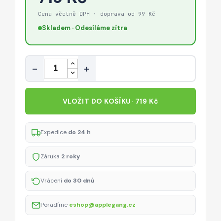
Cena včetně DPH · doprava od 99 Kč
Skladem · Odesíláme zítra
Množství
−
+
VLOŽIT DO KOŠÍKU
· 719 Kč
Expedice
do 24 h
Záruka
2 roky
Vrácení
do 30 dnů
Poradíme
eshop@applegang.cz