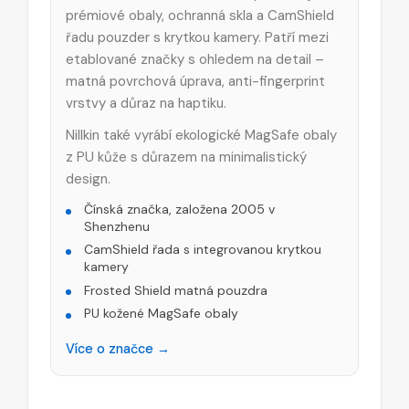
prémiové obaly, ochranná skla a CamShield
řadu pouzder s krytkou kamery. Patří mezi
etablované značky s ohledem na detail –
matná povrchová úprava, anti-fingerprint
vrstvy a důraz na haptiku.
Nillkin také vyrábí ekologické MagSafe obaly
z PU kůže s důrazem na minimalistický
design.
Čínská značka, založena 2005 v
Shenzhenu
CamShield řada s integrovanou krytkou
kamery
Frosted Shield matná pouzdra
PU kožené MagSafe obaly
Více o značce →