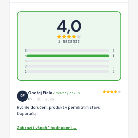
4,0
1 RECENZÍ
5
0
4
1
3
0
2
0
1
0
Ondřej Fiala
✓ ověřený nákup
OF
07. 01. 2026
Rychlé doručení, produkt v perfektním stavu.
Doporučuji!
Zobrazit všech 1 hodnocení →