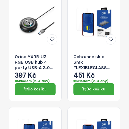
Orico YXR5-U3
Ochranné sklo
RGB USB hub 4
3mk
porty USB-A 3.0
FLEXIBLEGLASS
se čtečkou SD a
pro iPhone 13 Pro -
397 Kč
451 Kč
microSD karet 0,3
čirá
Skladem (2-4 dny)
Skladem (2-4 dny)
m – černý
Do košíku
Do košíku