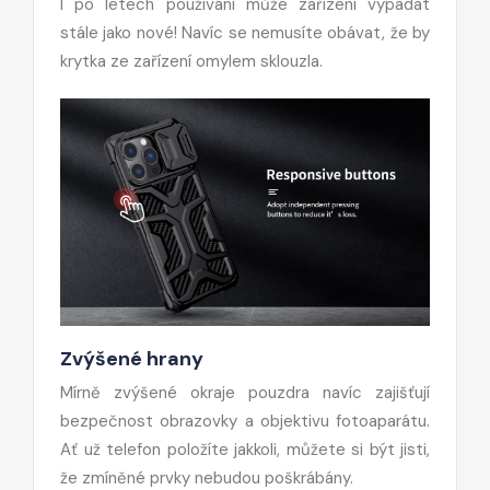
I po letech používání může zařízení vypadat
stále jako nové! Navíc se nemusíte obávat, že by
krytka ze zařízení omylem sklouzla.
Zvýšené hrany
Mírně zvýšené okraje pouzdra navíc zajišťují
bezpečnost obrazovky a objektivu fotoaparátu.
Ať už telefon položíte jakkoli, můžete si být jisti,
že zmíněné prvky nebudou poškrábány.