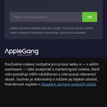
speciální slevy
Odběr novinek můžete kdykoliv zrušit. Pokud to chcete udělat,
naše kontaktní informace naleznete v právním oznámení.
Váš specializovaný obchod s Apple produkty, příslušenstvím a
Používáme cookies nezbytné pro provoz webu a — s vaším
elektronikou. Nakupujte bezpečně a s jistotou.
souhlasem — také analytické a marketingové cookies, které
nám pomáhají měřit návštěvnost a zobrazovat relevantní
INFORMACE
obsah. Souhlas je dobrovolný a můžete jej kdykoli odvolat.
Podrobnosti najdete v
Zásadách ochrany osobních údajů
.
Doprava a doručení
Způsoby platby
Obchodní podmínky
Ochrana osobních údajů