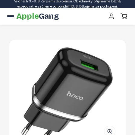
Ve dnech 3.–9. 8. čerpáme dovolenou. Objednávky přijímáme běžně,
expedovat je začneme od pondělí 10. 8. Děkujeme za pochopení.
Apple
Gang
HOCO
N3
Vigour
Cestovní
USB
nabíječka