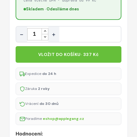
Cena včetně DPH · doprava od 99 Kč
Skladem · Odesíláme dnes
Množství
−
+
VLOŽIT DO KOŠÍKU
· 337 Kč
Expedice
do 24 h
Záruka
2 roky
Vrácení
do 30 dnů
Poradíme
eshop@applegang.cz
Hodnocení: