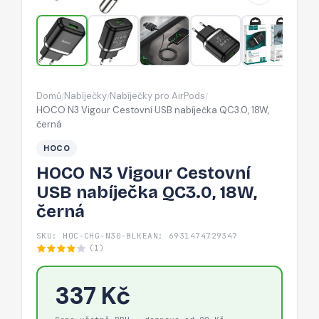
QC3.0,
18W,
černá
Domů
Nabíječky
Nabíječky pro AirPods
/
/
/
HOCO N3 Vigour Cestovní USB nabíječka QC3.0, 18W,
černá
HOCO
HOCO N3 Vigour Cestovní
USB nabíječka QC3.0, 18W,
černá
SKU: HOC-CHG-N30-BLK
EAN: 6931474729347
(1)
337 Kč