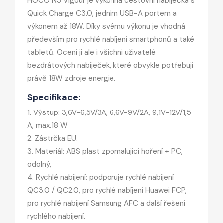
HOCO N3 Vigour je výkonná cestovní nabíječka s
Quick Charge C3.0, jedním USB-A portem a
výkonem až 18W. Díky svému výkonu je vhodná
především pro rychlé nabíjení smartphonů a také
tabletů. Ocení ji ale i všichni uživatelé
bezdrátových nabíječek, které obvykle potřebují
právě 18W zdroje energie.
Specifikace:
1. Výstup: 3,6V-6,5V/3A, 6,6V-9V/2A, 9,1V-12V/1,5
A, max.18 W
2. Zástrčka EU.
3. Materiál: ABS plast zpomalující hoření + PC,
odolný,
4. Rychlé nabíjení: podporuje rychlé nabíjení
QC3.0 / QC2.0, pro rychlé nabíjení Huawei FCP,
pro rychlé nabíjení Samsung AFC a další řešení
rychlého nabíjení.