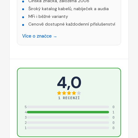
Čínská značka, založena 2008
Široký katalog kabelů, nabíječek a audia
MFi i běžné varianty
Cenově dostupné každodenní příslušenství
Více o značce →
4,0
1 RECENZÍ
5
0
4
1
3
0
2
0
1
0