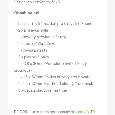
Vašich jablečných miláčků.
Obsah balení:
5 x plastová "trsátka" pro otevírání iPhone
2 x přísavka malá
1 x kovový otevírací nástroj
1 x flexibilní škrábátko
1 x rovná pinzeta
2 x plastová páka
1 x 0.8 x 30mm Pentalobe hvězdičkový
šroubovák
1 x 1.5 x 30mm Phillips křížový šroubovák
1 x 1.5 x 30mm Flat head plochý šroubovák
5 x páčicí plastové nástroje
POZOR - tato sada neobsahuje
šroubovák Tri-