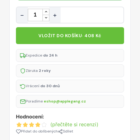
Množství
−
+
VLOŽIT DO KOŠÍKU
· 408 Kč
Expedice
do 24 h
Záruka
2 roky
Vrácení
do 30 dnů
Poradíme
eshop@applegang.cz
Hodnocení:
(přečtěte si recenzi)
Přidat do oblíbených
Sdílet