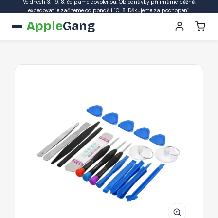
Ve dnech 3.–9. 8. čerpáme dovolenou. Objednávky přijímáme běžně,
expedovat je začneme od pondělí 10. 8. Děkujeme za pochopení.
Apple
Gang
Hobby
20ti
dílná
sada
nářadí
pro