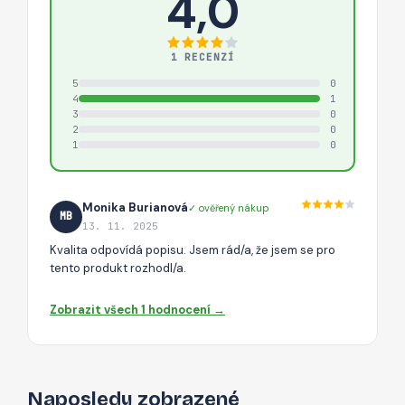
4,0
1 RECENZÍ
5
0
4
1
3
0
2
0
1
0
Monika Burianová
✓ ověřený nákup
MB
13. 11. 2025
Kvalita odpovídá popisu. Jsem rád/a, že jsem se pro
tento produkt rozhodl/a.
Zobrazit všech 1 hodnocení →
Naposledy zobrazené