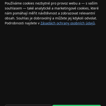
Váš specializovaný obchod s Apple produkty, příslušenstvím a
Používáme cookies nezbytné pro provoz webu a — s vaším
elektronikou. Nakupujte bezpečně a s jistotou.
souhlasem — také analytické a marketingové cookies, které
nám pomáhají měřit návštěvnost a zobrazovat relevantní
INFORMACE
obsah. Souhlas je dobrovolný a můžete jej kdykoli odvolat.
Podrobnosti najdete v
Zásadách ochrany osobních údajů
.
Doprava a doručení
Způsoby platby
Obchodní podmínky
Ochrana osobních údajů
Vrácení zboží a reklamace
KONTAKT
eshop@applegang.cz
Po–Pá: 9:00–18:00
Napište nám
© 2026 AppleGang.cz – Všechna práva vyhrazena