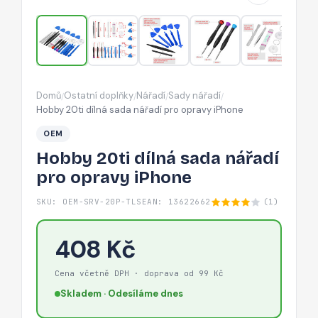
opravy
iPhone
Domů
Ostatní doplňky
Nářadí
Sady nářadí
/
/
/
/
Hobby 20ti dílná sada nářadí pro opravy iPhone
OEM
Hobby 20ti dílná sada nářadí
pro opravy iPhone
SKU: OEM-SRV-20P-TLS
EAN: 13622662
(1)
408 Kč
Cena včetně DPH · doprava od 99 Kč
Skladem · Odesíláme dnes