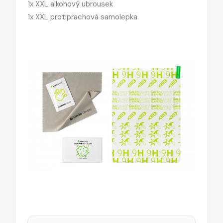
1x XXL alkohový ubrousek
1x XXL protiprachová samolepka