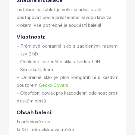
Snadná instalace
Instalace na tablet je velmi snadná, stačí
postupovat podle přiloženého návodu krok za
krokem. Vše potřebné je součástí balení!
Vlastnosti:
- Prémiové ochranné sklo s zaoblenými hranami
- tzv. 2.5D
- Odolnost tvrzeného skla s tvrdostí 9H
- Síla skla: 0,3mm
- Ochranné sklo je plně kompatibilní s každým
pouzdrem
Gecko Covers
- Oleofobní povlak pro každodenní odolnost proti
otiskům prstů
Obsah balení:
1x prémiové sklo
1x XXL mikrovláknová útěrka