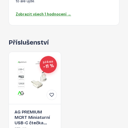
to ale ujde.
Zobrazit všech 1 hodnocení →
Příslušenství
275 Kč
−11 %
AG PREMIUM
MCRT Miniaturní
USB-C čtečka