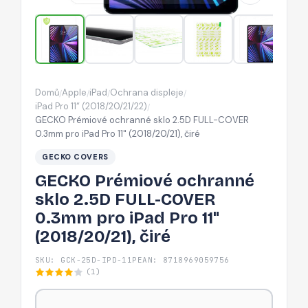
COVER
0.3mm
pro
iPad
Pro
Domů
Apple
iPad
Ochrana displeje
/
/
/
/
11"
iPad Pro 11“ (2018/20/21/22)
/
(2018/20/21),
GECKO Prémiové ochranné sklo 2.5D FULL-COVER
0.3mm pro iPad Pro 11" (2018/20/21), čiré
čiré
GECKO COVERS
GECKO Prémiové ochranné
sklo 2.5D FULL-COVER
0.3mm pro iPad Pro 11"
(2018/20/21), čiré
SKU: GCK-25D-IPD-11P
EAN: 8718969059756
(1)