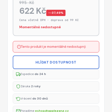
995 Kč
622 Kč
−-37,49%
Cena včetně DPH · doprava od 99 Kč
Momentálně nedostupné
Tento produkt je momentálně nedostupný.
HLÍDAT DOSTUPNOST
Expedice
do 24 h
Záruka
2 roky
Vrácení
do 30 dnů
Poradíme
eshop@applegang.cz