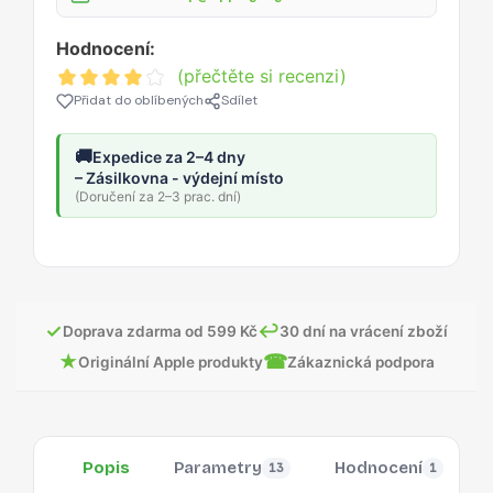
Hodnocení:
(přečtěte si recenzi)
Přidat do oblíbených
Sdílet
🚚
Expedice za 2–4 dny
– Zásilkovna - výdejní místo
(Doručení za 2–3 prac. dní)
✓
↩
Doprava zdarma od 599 Kč
30 dní na vrácení zboží
★
☎
Originální Apple produkty
Zákaznická podpora
Popis
Parametry
Hodnocení
13
1