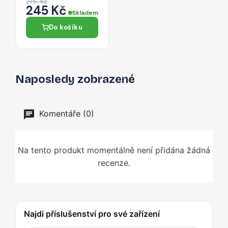
Micro SD karet,
275 Kč
245 Kč
zlatá
Skladem
Do košíku
Naposledy zobrazené
Komentáře (0)
Na tento produkt momentálně není přidána žádná
recenze.
Najdi příslušenství pro své zařízení