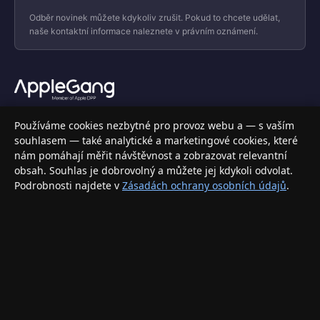
Odběr novinek můžete kdykoliv zrušit. Pokud to chcete udělat,
naše kontaktní informace naleznete v právním oznámení.
Váš specializovaný obchod s Apple produkty, příslušenstvím a
Používáme cookies nezbytné pro provoz webu a — s vaším
elektronikou. Nakupujte bezpečně a s jistotou.
souhlasem — také analytické a marketingové cookies, které
nám pomáhají měřit návštěvnost a zobrazovat relevantní
INFORMACE
obsah. Souhlas je dobrovolný a můžete jej kdykoli odvolat.
Podrobnosti najdete v
Zásadách ochrany osobních údajů
.
Doprava a doručení
Způsoby platby
Obchodní podmínky
Ochrana osobních údajů
Vrácení zboží a reklamace
KONTAKT