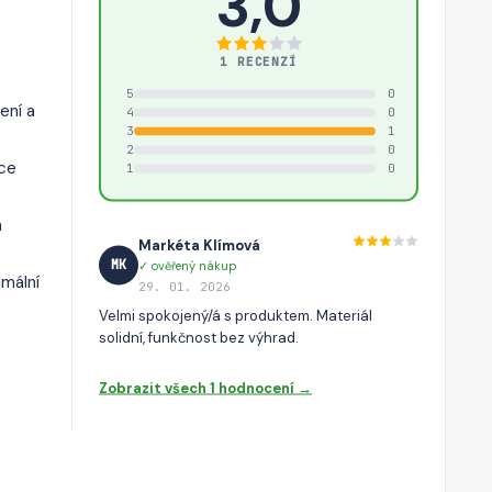
3,0
1 RECENZÍ
5
0
ení a
4
0
3
1
2
0
íce
1
0
á
Markéta Klímová
MK
✓ ověřený nákup
imální
29. 01. 2026
Velmi spokojený/á s produktem. Materiál
solidní, funkčnost bez výhrad.
Zobrazit všech 1 hodnocení →