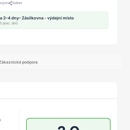
ených
Sdílet
a 2–4 dny
– Zásilkovna - výdejní místo
 prac. dní)
Zákaznická podpora
o