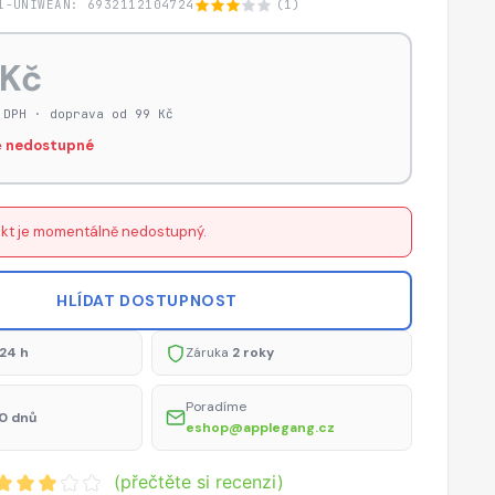
1-UNIW
EAN: 6932112104724
(1)
 Kč
 DPH · doprava od 99 Kč
 nedostupné
kt je momentálně nedostupný.
HLÍDAT DOSTUPNOST
24 h
Záruka
2 roky
Poradíme
0 dnů
eshop@applegang.cz
(přečtěte si recenzi)