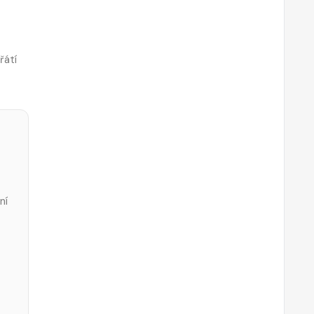
řátí
ní