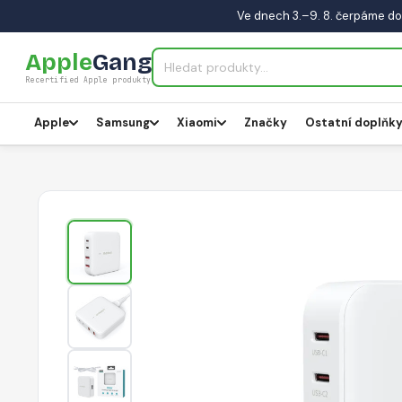
Ve dnech 3.–9. 8. čerpáme do
Apple
Gang
Recertified Apple produkty
Apple
Samsung
Xiaomi
Značky
Ostatní doplňk