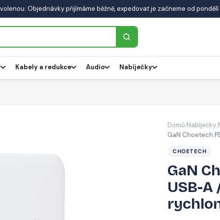
volenou. Objednávky přijímáme běžně, expedovat je začneme od pondělí 
y
Kabely a redukce
Audio
Nabíječky
Domů
Nabíječky
/
/
GaN Choetech PD
CHOETECH
GaN Ch
USB-A 
rychlon