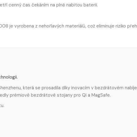
šetří cenný čas čekáním na plně nabitou baterii.
08 je vyrobena z nehořlavých materiálů, což eliminuje riziko přeh
hnologii.
henzhenu, která se prosadila díky inovacím v bezdrátovém nabíje
uvedly prémiové bezdrátové stojany pro Qi a MagSafe.
tu.