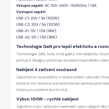
Vstupní napětí:
AC 100-240V ~50/60Hz / 1.8A
Výstupní napětí:
USB-C1: 20V / 5A (100W)
USB-C2: 20V / 5A (100W)
USB-A1: 12V / 1.5A (18W)
USB-A2: 12V / 1.5A (18W)
Technologie GaN pro lepší efektivitu a roz
Technologie GaN, tedy nitrid galitý, činí nabíječku Cho
přístup k designu umožňuje dosažení maximálního výkon
Nabíjení 4 zařízení současně
Zapomeňte na problémy s nedostatkem zásuvek! Choet
můžete mít všechna svá elektronická zařízení plně nabi
řešení pro moderní životní styl.
Výkon 100W - rychlé nabíjení
Zajistěte svým zařízením maximální výkon nabíjení d