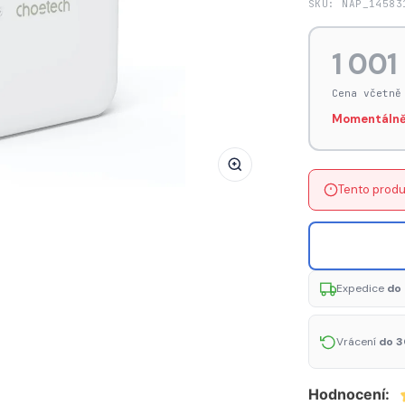
SKU: NAP_14583
GaN
Choetech
1 001
PD8008
100W
Cena včetně
2x
Momentálně
USB-
A
/
Tento produ
2x
USB-
C
rychlonabíječka
-
Expedice
do 
bílá
Vrácení
do 3
Hodnocení: