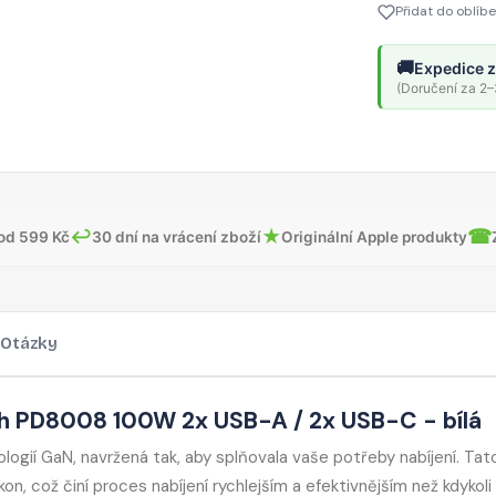
Přidat do oblíb
🚚
Expedice z
(Doručení za 2–3
↩
★
☎
od 599 Kč
30 dní na vrácení zboží
Originální Apple produkty
Otázky
h PD8008 100W 2x USB-A / 2x USB-C - bílá
ogií GaN, navržená tak, aby splňovala vaše potřeby nabíjení. Tat
on, což činí proces nabíjení rychlejším a efektivnějším než kdykoli