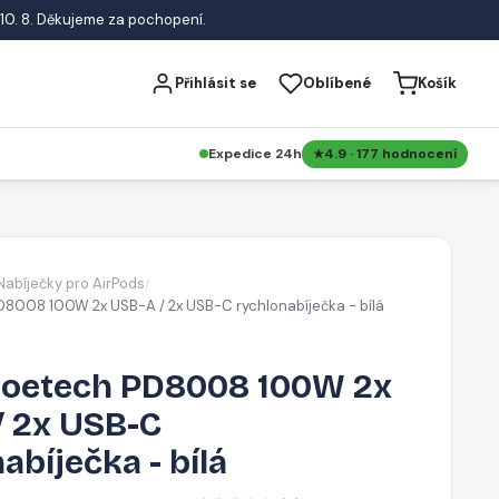
10. 8. Děkujeme za pochopení.
Přihlásit se
Oblíbené
Košík
Expedice 24h
4.9 · 177 hodnocení
Nabíječky pro AirPods
/
8008 100W 2x USB-A / 2x USB-C rychlonabíječka - bílá
oetech PD8008 100W 2x
/ 2x USB-C
abíječka - bílá