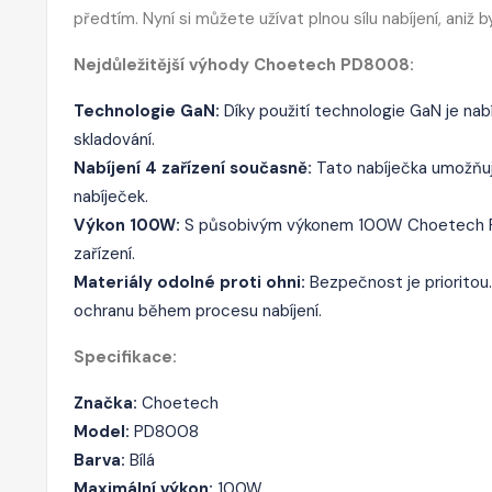
předtím. Nyní si můžete užívat plnou sílu nabíjení, aniž 
Nejdůležitější výhody Choetech PD8008:
Technologie GaN:
Díky použití technologie GaN je nabí
skladování.
Nabíjení 4 zařízení současně:
Tato nabíječka umožňuje
nabíječek.
Výkon 100W:
S působivým výkonem 100W Choetech PD80
zařízení.
Materiály odolné proti ohni:
Bezpečnost je prioritou.
ochranu během procesu nabíjení.
Specifikace:
Značka:
Choetech
Model:
PD8008
Barva:
Bílá
Maximální výkon:
100W