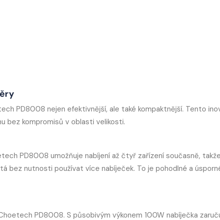
měry
etech PD8008 nejen efektivnější, ale také kompaktnější. Tento inov
u bez kompromisů v oblasti velikosti.
ech PD8008 umožňuje nabíjení až čtyř zařízení současně, takž
tá bez nutnosti používat více nabíječek. To je pohodlné a úsporn
íky Choetech PD8008. S působivým výkonem 100W nabíječka zaruč