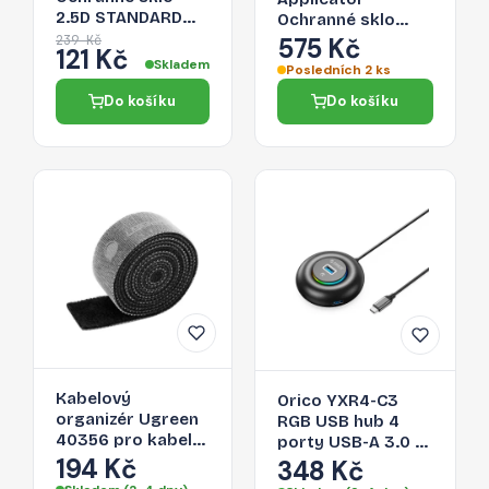
2.5D STANDARD
Ochranné sklo
0.3mm pro iPhone
2.5D STANDARD
239 Kč
575 Kč
121 Kč
12 Pro Max, čiré
0.33mm pro
Skladem
Posledních 2 ks
iPhone 12 Pro Max,
Do košíku
Do košíku
montážní rámeček
Kabelový
Orico YXR4-C3
organizér Ugreen
RGB USB hub 4
40356 pro kabely
porty USB-A 3.0 s
- černá
194 Kč
audio/mikrofonním
348 Kč
portem 0,3 m –