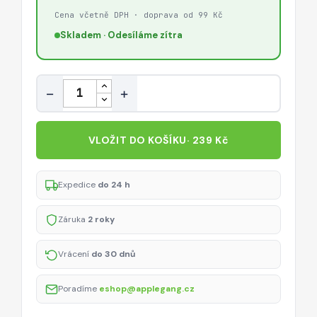
Cena včetně DPH · doprava od 99 Kč
Skladem · Odesíláme zítra
Množství
−
+
VLOŽIT DO KOŠÍKU
· 239 Kč
Expedice
do 24 h
Záruka
2 roky
Vrácení
do 30 dnů
Poradíme
eshop@applegang.cz