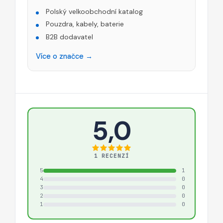
Polský velkoobchodní katalog
Pouzdra, kabely, baterie
B2B dodavatel
Více o značce →
5,0
1 RECENZÍ
5
1
4
0
3
0
2
0
1
0