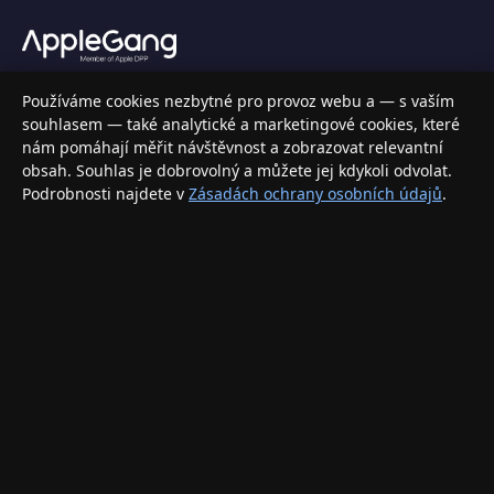
Váš specializovaný obchod s Apple produkty, příslušenstvím a
Používáme cookies nezbytné pro provoz webu a — s vaším
elektronikou. Nakupujte bezpečně a s jistotou.
souhlasem — také analytické a marketingové cookies, které
nám pomáhají měřit návštěvnost a zobrazovat relevantní
INFORMACE
obsah. Souhlas je dobrovolný a můžete jej kdykoli odvolat.
Podrobnosti najdete v
Zásadách ochrany osobních údajů
.
Doprava a doručení
Způsoby platby
Obchodní podmínky
Ochrana osobních údajů
Vrácení zboží a reklamace
KONTAKT
eshop@applegang.cz
Po–Pá: 9:00–18:00
Napište nám