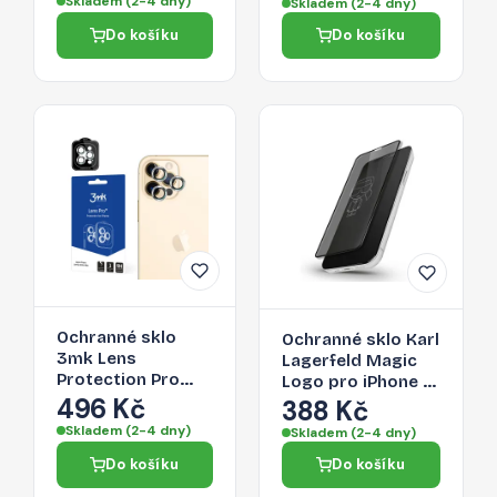
Skladem (2-4 dny)
Skladem (2-4 dny)
černý
Do košíku
Do košíku
Ochranné sklo
Ochranné sklo Karl
3mk Lens
Lagerfeld Magic
Protection Pro
Logo pro iPhone 12
pro iPhone 12 Pro
496 Kč
Pro Max -
388 Kč
Max - černé
transparentní
Skladem (2-4 dny)
Skladem (2-4 dny)
Do košíku
Do košíku