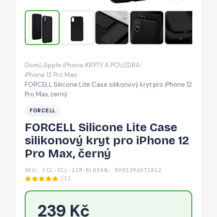
pro
iPhone
12
Pro
Max,
Domů
Apple
iPhone
KRYTY A POUZDRA
/
/
/
/
černý
iPhone 12 Pro Max
/
FORCELL Silicone Lite Case silikonový kryt pro iPhone 12
Pro Max, černý
FORCELL
FORCELL Silicone Lite Case
silikonový kryt pro iPhone 12
Pro Max, černý
SKU: FCL-SCL-12M-BLK
EAN: 5903396071812
(1)
239 Kč