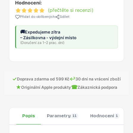
Hodnocení:
(přečtěte si recenzi)
Přidat do oblíbených
Sdílet
🚚
Expedujeme zítra
– Zásilkovna - výdejní místo
(Doručení za 1–2 prac. dní)
✓
↩
Doprava zdarma od 599 Kč
30 dní na vrácení zboží
★
☎
Originální Apple produkty
Zákaznická podpora
Popis
Parametry
Hodnocení
11
1