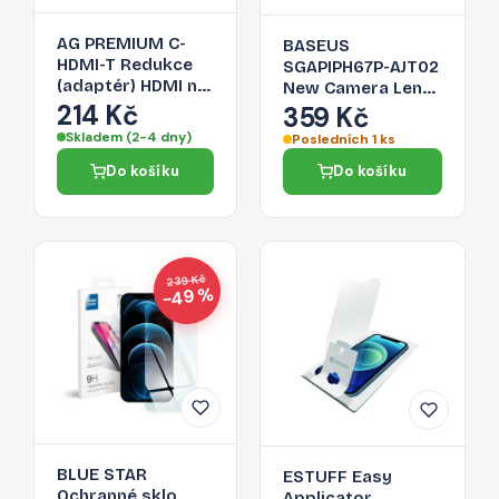
AG PREMIUM C-
BASEUS
HDMI-T Redukce
SGAPIPH67P-AJT02
(adaptér) HDMI na
New Camera Lens
USB-C 3.1, délka
214 Kč
- Ochranné sklo
359 Kč
17cm, bílo-stříbrná
pro kamery iPhone
Skladem (2-4 dny)
Posledních 1 ks
12 Pro Max, 2-pack
Do košíku
Do košíku
239 Kč
−49 %
BLUE STAR
ESTUFF Easy
Ochranné sklo
Applicator