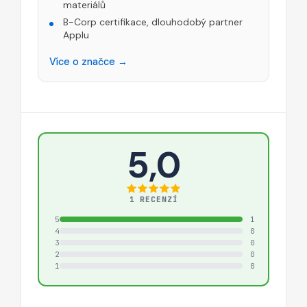
materiálů
B-Corp certifikace, dlouhodobý partner
Applu
Více o značce →
5,0
1 RECENZÍ
5
1
4
0
3
0
2
0
1
0