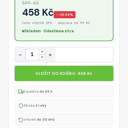
599 Kč
458 Kč
−-23,54%
Cena včetně DPH · doprava od 99 Kč
Skladem · Odesíláme zítra
Množství
−
+
VLOŽIT DO KOŠÍKU
· 458 Kč
Expedice
do 24 h
Záruka
2 roky
Vrácení
do 30 dnů