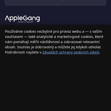
Váš specializovaný obchod s Apple produkty, příslušenstvím a
Používáme cookies nezbytné pro provoz webu a — s vaším
elektronikou. Nakupujte bezpečně a s jistotou.
souhlasem — také analytické a marketingové cookies, které
nám pomáhají měřit návštěvnost a zobrazovat relevantní
INFORMACE
obsah. Souhlas je dobrovolný a můžete jej kdykoli odvolat.
Podrobnosti najdete v
Zásadách ochrany osobních údajů
.
Doprava a doručení
Způsoby platby
Obchodní podmínky
Ochrana osobních údajů
Vrácení zboží a reklamace
KONTAKT
eshop@applegang.cz
Po–Pá: 9:00–18:00