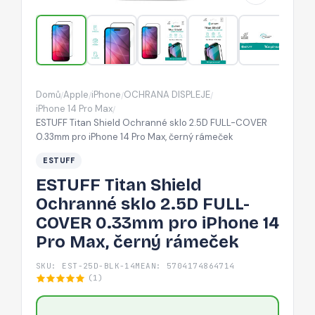
FULL-
COVER
0.33mm
pro
iPhone
Domů
Apple
iPhone
OCHRANA DISPLEJE
/
/
/
/
14
iPhone 14 Pro Max
/
Pro
ESTUFF Titan Shield Ochranné sklo 2.5D FULL-COVER
0.33mm pro iPhone 14 Pro Max, černý rámeček
Max,
černý
ESTUFF
rámeček
ESTUFF Titan Shield
Ochranné sklo 2.5D FULL-
COVER 0.33mm pro iPhone 14
Pro Max, černý rámeček
SKU: EST-25D-BLK-14M
EAN: 5704174864714
(1)