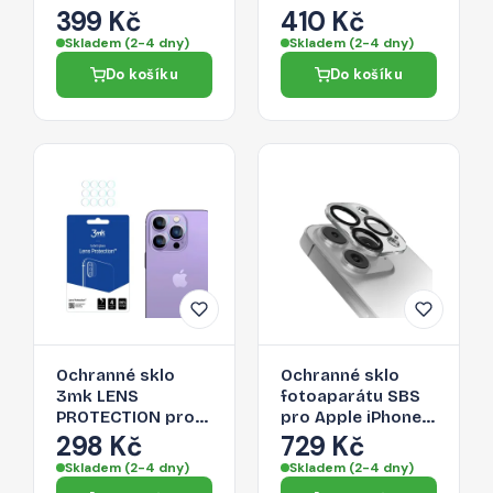
Pro Max - černé
Pro Max - modré
399 Kč
410 Kč
Skladem (2-4 dny)
Skladem (2-4 dny)
Do košíku
Do košíku
Ochranné sklo
Ochranné sklo
3mk LENS
fotoaparátu SBS
PROTECTION pro
pro Apple iPhone
iPhone 14 Pro Max
14 Pro Max
298 Kč
729 Kč
/ 14 Pro - pro zadní
Skladem (2-4 dny)
Skladem (2-4 dny)
kameru