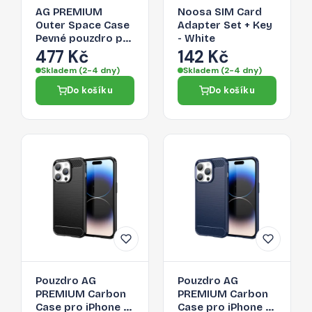
AG PREMIUM
Noosa SIM Card
Outer Space Case
Adapter Set + Key
Pevné pouzdro pro
- White
iPhone 14 Pro Max
477 Kč
142 Kč
s gelovým
Skladem (2-4 dny)
Skladem (2-4 dny)
rámečkem červené
Do košíku
Do košíku
Pouzdro AG
Pouzdro AG
PREMIUM Carbon
PREMIUM Carbon
Case pro iPhone 14
Case pro iPhone 14