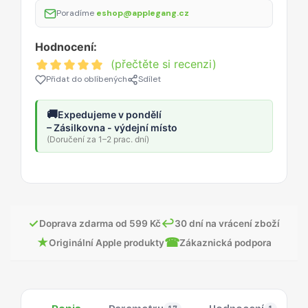
Poradíme
eshop@applegang.cz
Hodnocení:
(přečtěte si recenzi)
Přidat do oblíbených
Sdílet
🚚
Expedujeme v pondělí
– Zásilkovna - výdejní místo
(Doručení za 1–2 prac. dní)
✓
↩
Doprava zdarma od 599 Kč
30 dní na vrácení zboží
★
☎
Originální Apple produkty
Zákaznická podpora