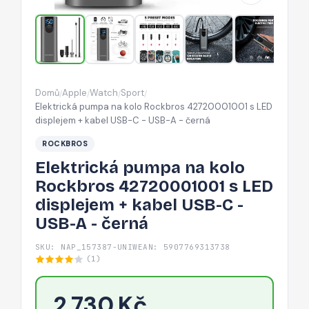
s
LED
displejem
+
kabel
Domů
Apple
Watch
Sport
/
/
/
/
USB-
Elektrická pumpa na kolo Rockbros 42720001001 s LED
C
displejem + kabel USB-C - USB-A - černá
-
ROCKBROS
USB-
Elektrická pumpa na kolo
A
Rockbros 42720001001 s LED
-
displejem + kabel USB-C -
černá
USB-A - černá
SKU: NAP_157387-UNIW
EAN: 5907769313738
(1)
2 730 Kč