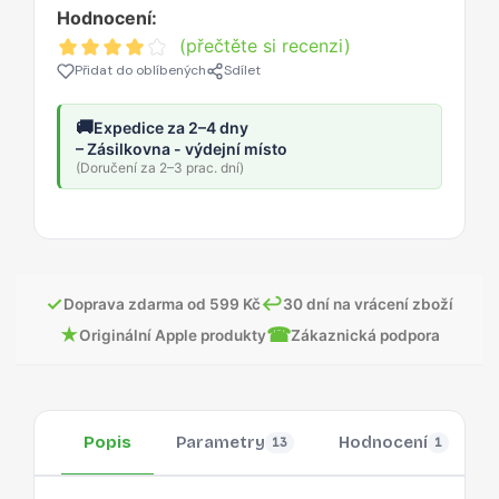
Hodnocení:
(přečtěte si recenzi)
Přidat do oblíbených
Sdílet
🚚
Expedice za 2–4 dny
– Zásilkovna - výdejní místo
(Doručení za 2–3 prac. dní)
✓
↩
Doprava zdarma od 599 Kč
30 dní na vrácení zboží
★
☎
Originální Apple produkty
Zákaznická podpora
Popis
Parametry
Hodnocení
13
1