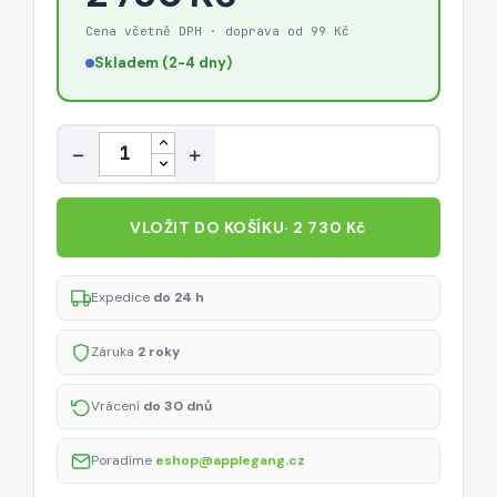
Cena včetně DPH · doprava od 99 Kč
Skladem (2-4 dny)
Množství
−
+
VLOŽIT DO KOŠÍKU
· 2 730 Kč
Expedice
do 24 h
Záruka
2 roky
Vrácení
do 30 dnů
Poradíme
eshop@applegang.cz