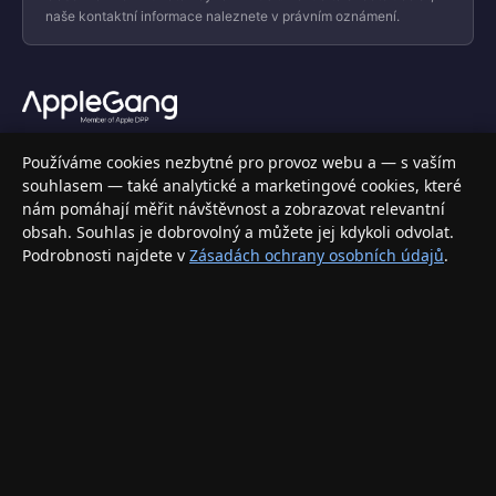
naše kontaktní informace naleznete v právním oznámení.
Váš specializovaný obchod s Apple produkty, příslušenstvím a
Používáme cookies nezbytné pro provoz webu a — s vaším
elektronikou. Nakupujte bezpečně a s jistotou.
souhlasem — také analytické a marketingové cookies, které
nám pomáhají měřit návštěvnost a zobrazovat relevantní
INFORMACE
obsah. Souhlas je dobrovolný a můžete jej kdykoli odvolat.
Podrobnosti najdete v
Zásadách ochrany osobních údajů
.
Doprava a doručení
Způsoby platby
Obchodní podmínky
Ochrana osobních údajů
Vrácení zboží a reklamace
KONTAKT
eshop@applegang.cz