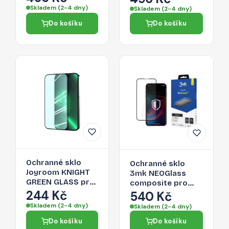
- stříbrná
- šedá
Skladem (2-4 dny)
Skladem (2-4 dny)
Do košíku
Do košíku
Ochranné sklo
Ochranné sklo
Joyroom KNIGHT
3mk NEOGlass
GREEN GLASS pro
composite pro
iPhone 14 Plus -
244 Kč
iPhone 14 Plus -
540 Kč
zelená
transparentní
Skladem (2-4 dny)
Skladem (2-4 dny)
Do košíku
Do košíku