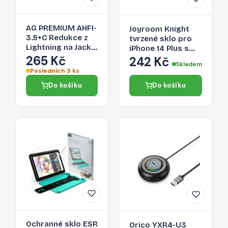
AG PREMIUM AHFI-
Joyroom Knight
3.5+C Redukce z
tvrzené sklo pro
Lightning na Jack
iPhone 14 Plus s
3,5/Lightning,
265 Kč
aplikátorem,
242 Kč
Skladem
černá
průhledné (JR-H11)
Posledních 3 ks
Do košíku
Do košíku
Ochranné sklo ESR
Orico YXR4-U3