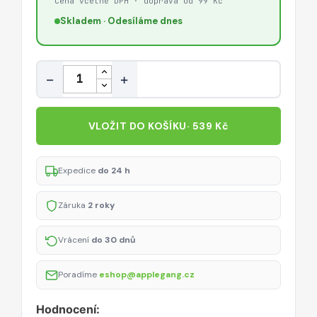
Cena včetně DPH · doprava od 99 Kč
Skladem · Odesíláme dnes
Množství
−
+
VLOŽIT DO KOŠÍKU
· 539 Kč
Expedice
do 24 h
Záruka
2 roky
Vrácení
do 30 dnů
Poradíme
eshop@applegang.cz
Hodnocení: