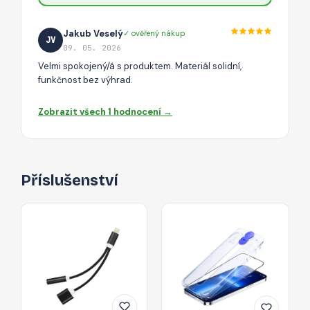
Jakub Veselý
✓ ověřený nákup
JV
09. 05. 2026
Velmi spokojený/á s produktem. Materiál solidní,
funkčnost bez výhrad.
Zobrazit všech 1 hodnocení →
Příslušenství