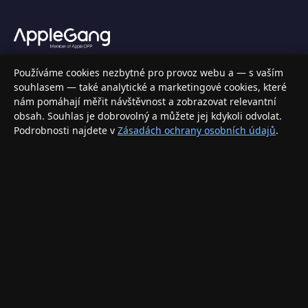
Váš specializovaný obchod s Apple produkty, příslušenstvím a
Používáme cookies nezbytné pro provoz webu a — s vaším
elektronikou. Nakupujte bezpečně a s jistotou.
souhlasem — také analytické a marketingové cookies, které
nám pomáhají měřit návštěvnost a zobrazovat relevantní
INFORMACE
obsah. Souhlas je dobrovolný a můžete jej kdykoli odvolat.
Podrobnosti najdete v
Zásadách ochrany osobních údajů
.
Doprava a doručení
Způsoby platby
Obchodní podmínky
Ochrana osobních údajů
Vrácení zboží a reklamace
KONTAKT
eshop@applegang.cz
Po–Pá: 9:00–18:00