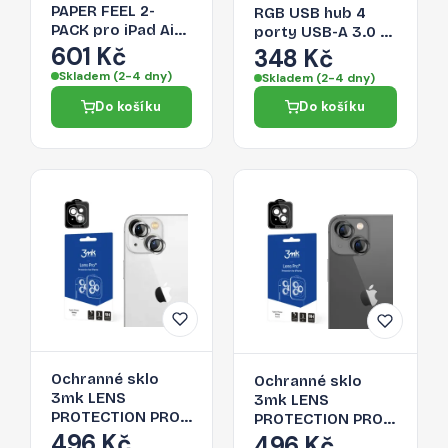
PAPER FEEL 2-
RGB USB hub 4
PACK pro iPad Air
porty USB-A 3.0 s
13" (1 / 2 / 3 2024-
601 Kč
audio/mikrofonním
348 Kč
2026) - clear
portem 0,3 m –
Skladem (2-4 dny)
Skladem (2-4 dny)
černý
Do košíku
Do košíku
Ochranné sklo
Ochranné sklo
3mk LENS
3mk LENS
PROTECTION PRO
PROTECTION PRO
pro iPhone 14 Plus
496 Kč
pro iPhone 14 Plus
496 Kč