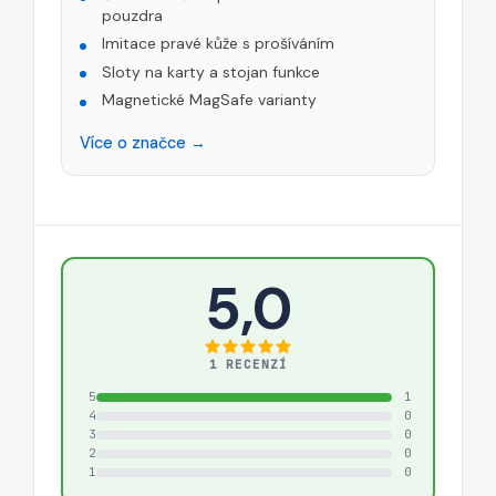
pouzdra
Imitace pravé kůže s prošíváním
Sloty na karty a stojan funkce
Magnetické MagSafe varianty
Více o značce →
5,0
1 RECENZÍ
5
1
4
0
3
0
2
0
1
0