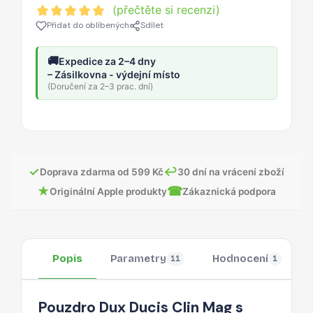
(přečtěte si recenzi)
Přidat do oblíbených
Sdílet
🚚
Expedice za 2–4 dny
– Zásilkovna - výdejní místo
(Doručení za 2–3 prac. dní)
✓
↩
Doprava zdarma od 599 Kč
30 dní na vrácení zboží
★
☎
Originální Apple produkty
Zákaznická podpora
Popis
Parametry
Hodnocení
11
1
Pouzdro Dux Ducis Clin Mag s