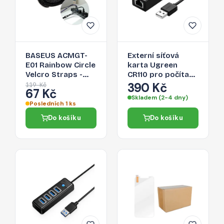
BASEUS ACMGT-
Externí síťová
E01 Rainbow Circle
karta Ugreen
Velcro Straps -
CR110 pro počítač
páska na suchý zip
a chytrý telefon -
390 Kč
119 Kč
67 Kč
pro organizaci
černá
Skladem (2-4 dny)
kabelů, 1m, černá
Posledních 1 ks
Do košíku
Do košíku