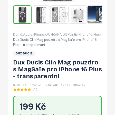
MagSafe
pro
iPhone
16
Plus
Domů
Apple
iPhone
OCHRANA DISPLEJE
iPhone 16 Plus
/
/
/
/
/
-
Dux Ducis Clin Mag pouzdro s MagSafe pro iPhone 16
transparentní
Plus - transparentní
DUX DUCIS
Dux Ducis Clin Mag pouzdro
s MagSafe pro iPhone 16 Plus
- transparentní
SKU: NAP_173138-UNIW
EAN: 6934913004067
(1)
199 Kč