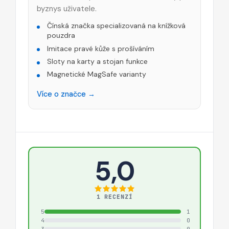
byznys uživatele.
Čínská značka specializovaná na knížková
pouzdra
Imitace pravé kůže s prošíváním
Sloty na karty a stojan funkce
Magnetické MagSafe varianty
Více o značce →
5,0
1 RECENZÍ
5
1
4
0
3
0