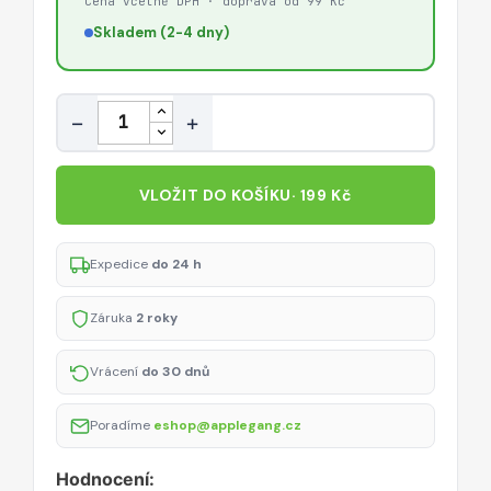
Cena včetně DPH · doprava od 99 Kč
Skladem (2-4 dny)
Množství
−
+
VLOŽIT DO KOŠÍKU
· 199 Kč
Expedice
do 24 h
Záruka
2 roky
Vrácení
do 30 dnů
Poradíme
eshop@applegang.cz
Hodnocení: