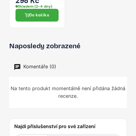
298 Kč
16 Plus - čiré
Skladem (2-4 dny)
Do košíku
Naposledy zobrazené
Komentáře (0)
Na tento produkt momentálně není přidána žádná
recenze.
Najdi příslušenství pro své zařízení