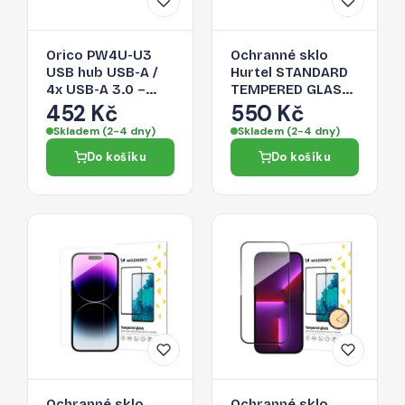
Orico PW4U-U3
Ochranné sklo
USB hub USB-A /
Hurtel STANDARD
4x USB-A 3.0 –
TEMPERED GLASS
černá
50 ks pro iPhone
452 Kč
550 Kč
16 Plus - čiré
Skladem (2-4 dny)
Skladem (2-4 dny)
Do košíku
Do košíku
Ochranné sklo
Ochranné sklo