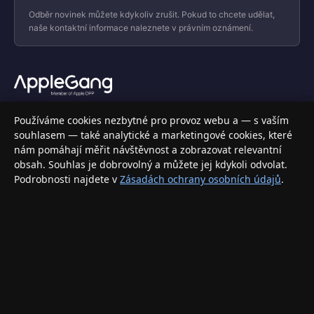
Odběr novinek můžete kdykoliv zrušit. Pokud to chcete udělat,
naše kontaktní informace naleznete v právním oznámení.
Váš specializovaný obchod s Apple produkty, příslušenstvím a
Používáme cookies nezbytné pro provoz webu a — s vaším
elektronikou. Nakupujte bezpečně a s jistotou.
souhlasem — také analytické a marketingové cookies, které
nám pomáhají měřit návštěvnost a zobrazovat relevantní
INFORMACE
obsah. Souhlas je dobrovolný a můžete jej kdykoli odvolat.
Podrobnosti najdete v
Zásadách ochrany osobních údajů
.
Doprava a doručení
Způsoby platby
Obchodní podmínky
Ochrana osobních údajů
Vrácení zboží a reklamace
KONTAKT