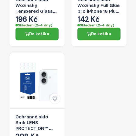
Wozinsky
Wozinsky Full Glue
Tempered Glass
pro iPhone 16 Plus
pro iPhone 16 Plus
- černý rámeček
196 Kč
142 Kč
- čiré
Skladem (2-4 dny)
Skladem (2-4 dny)
Do košíku
Do košíku
Ochranné sklo
3mk LENS
PROTECTION™
HYBRID pro iPhone