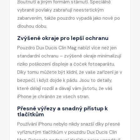
žloutnutí a jiným formám stárnutí. Speciálně
vybrané povlaky zabraňují neestetickým
zabarvením, takže pouzdro vypadá jako nové po
dlouhou dobu.
Zvýšené okraje pro lepší ochranu
Pouzdro Dux Ducis Clin Mag nabízí více než jen
standardní ochranu – zvýšené okraje minimalizují
riziko poškození displeje a čoček fotoaparátu.
Díky tomu můžete být klidní, že vaše zařízení je v
bezpečí, i když dojde k pádu. Jsou to detaily,
které dělají rozdíl a dávají vám jistotu, že váš
iPhone je chráněn ze všech stran.
Přesné výřezy a snadný přístup k
tlačítkům
Používání iPhonu nebylo nikdy snazší díky přesně
vyříznutým tlačítkům v pouzdru Dux Ducis Clin