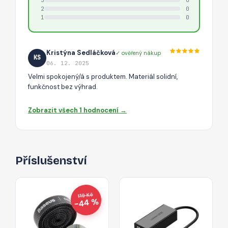
2
0
1
0
Kristýna Sedláčková
✓ ověřený nákup
KS
06. 12. 2025
Velmi spokojený/á s produktem. Materiál solidní,
funkčnost bez výhrad.
Zobrazit všech 1 hodnocení →
Příslušenství
119 Kč
−44 %