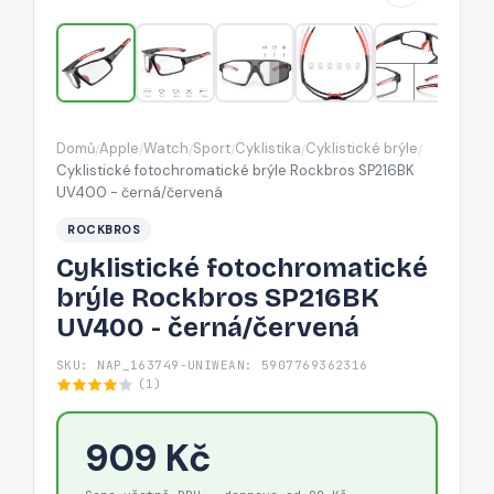
-
černá/
červená
Domů
Apple
Watch
Sport
Cyklistika
Cyklistické brýle
/
/
/
/
/
/
Cyklistické fotochromatické brýle Rockbros SP216BK
UV400 - černá/červená
ROCKBROS
Cyklistické fotochromatické
brýle Rockbros SP216BK
UV400 - černá/červená
SKU: NAP_163749-UNIW
EAN: 5907769362316
(1)
909 Kč