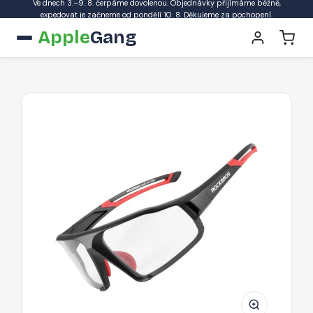
Ve dnech 3.–9. 8. čerpáme dovolenou. Objednávky přijímáme běžně,
expedovat je začneme od pondělí 10. 8. Děkujeme za pochopení.
Apple
Gang
Cyklistické
fotochromatické
brýle
Rockbros
SP216BK
UV400