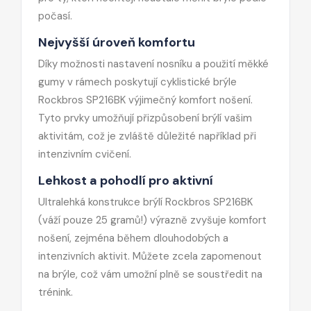
počasí.
Nejvyšší úroveň komfortu
Díky možnosti nastavení nosníku a použití měkké
gumy v rámech poskytují cyklistické brýle
Rockbros SP216BK výjimečný komfort nošení.
Tyto prvky umožňují přizpůsobení brýlí vašim
aktivitám, což je zvláště důležité například při
intenzivním cvičení.
Lehkost a pohodlí pro aktivní
Ultralehká konstrukce brýlí Rockbros SP216BK
(váží pouze 25 gramů!) výrazně zvyšuje komfort
nošení, zejména během dlouhodobých a
intenzivních aktivit. Můžete zcela zapomenout
na brýle, což vám umožní plně se soustředit na
trénink.