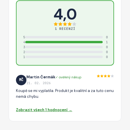
4,0
1 RECENZÍ
5
0
4
1
3
0
2
0
1
0
Martin Čermák
✓ ověřený nákup
MČ
21. 02. 2026
Koupě se mi vyplatila. Produkt je kvalitní a za tuto cenu
nemá chybu.
Zobrazit všech 1 hodnocení →