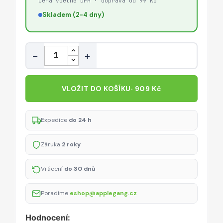
Cena včetně DPH · doprava od 99 Kč
Skladem (2-4 dny)
Množství
−
+
VLOŽIT DO KOŠÍKU
· 909 Kč
Expedice
do 24 h
Záruka
2 roky
Vrácení
do 30 dnů
Poradíme
eshop@applegang.cz
Hodnocení: