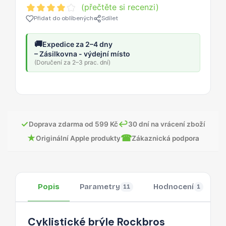
(přečtěte si recenzi)
Přidat do oblíbených
Sdílet
🚚
Expedice za 2–4 dny
– Zásilkovna - výdejní místo
(Doručení za 2–3 prac. dní)
✓
↩
Doprava zdarma od 599 Kč
30 dní na vrácení zboží
★
☎
Originální Apple produkty
Zákaznická podpora
Popis
Parametry
Hodnocení
11
1
Cyklistické brýle Rockbros