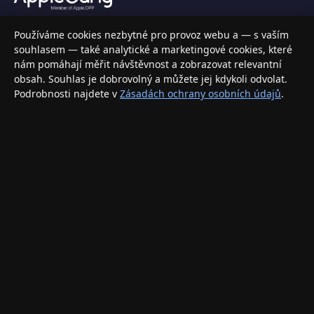
Váš specializovaný obchod s Apple produkty, příslušenstvím a
Používáme cookies nezbytné pro provoz webu a — s vaším
elektronikou. Nakupujte bezpečně a s jistotou.
souhlasem — také analytické a marketingové cookies, které
nám pomáhají měřit návštěvnost a zobrazovat relevantní
INFORMACE
obsah. Souhlas je dobrovolný a můžete jej kdykoli odvolat.
Podrobnosti najdete v
Zásadách ochrany osobních údajů
.
Doprava a doručení
Způsoby platby
Obchodní podmínky
Ochrana osobních údajů
Vrácení zboží a reklamace
KONTAKT
eshop@applegang.cz
Po–Pá: 9:00–18:00
Napište nám