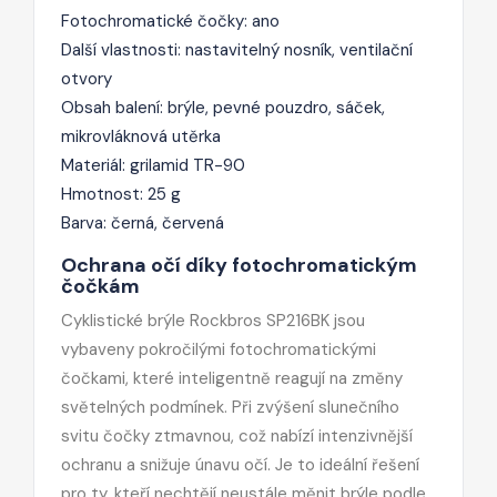
Fotochromatické čočky: ano
Další vlastnosti: nastavitelný nosník, ventilační
otvory
Obsah balení: brýle, pevné pouzdro, sáček,
mikrovláknová utěrka
Materiál: grilamid TR-90
Hmotnost: 25 g
Barva: černá, červená
Ochrana očí díky fotochromatickým
čočkám
Cyklistické brýle Rockbros SP216BK jsou
vybaveny pokročilými fotochromatickými
čočkami, které inteligentně reagují na změny
světelných podmínek. Při zvýšení slunečního
svitu čočky ztmavnou, což nabízí intenzivnější
ochranu a snižuje únavu očí. Je to ideální řešení
pro ty, kteří nechtějí neustále měnit brýle podle