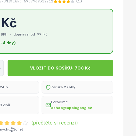
5-UNIW
EAN: 5907769312212
(1)
 Kč
 DPH · doprava od 99 Kč
-4 dny)
+
VLOŽIT DO KOŠÍKU
· 708 Kč
24 h
Záruka
2 roky
Poradíme
0 dnů
eshop@applegang.cz
(přečtěte si recenzi)
ených
Sdílet