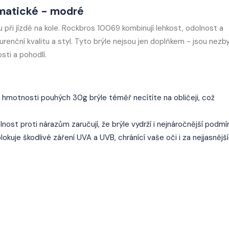
matické - modré
i jízdě na kole. Rockbros 10069 kombinují lehkost, odolnost a
urenční kvalitu a styl. Tyto brýle nejsou jen doplňkem - jsou nez
sti a pohodlí.
 hmotnosti pouhých 30g brýle téměř necítíte na obličeji, což
olnost proti nárazům zaručují, že brýle vydrží i nejnáročnější podmí
okuje škodlivé záření UVA a UVB, chránící vaše oči i za nejjasnějš