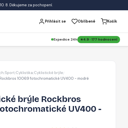
10. 8. Děkujeme za pochopení.
Přihlásit se
Oblíbené
Košík
Expedice 24h
4.9 · 177 hodnocení
ch
Sport
Cyklistika
Cyklistické brýle
/
/
/
/
le Rockbros 10069 fotochromatické UV400 - modré
ické brýle Rockbros
fotochromatické UV400 -