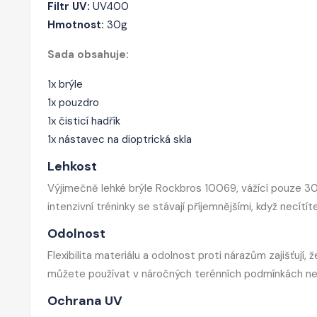
Filtr UV:
UV400
Hmotnost:
30g
Sada obsahuje:
1x brýle
1x pouzdro
1x čisticí hadřík
1x nástavec na dioptrická skla
Lehkost
Výjimečně lehké brýle Rockbros 10069, vážící pouze 30g
intenzivní tréninky se stávají příjemnějšími, když necítí
Odolnost
Flexibilita materiálu a odolnost proti nárazům zajišťují,
můžete používat v náročných terénních podmínkách ne
Ochrana UV