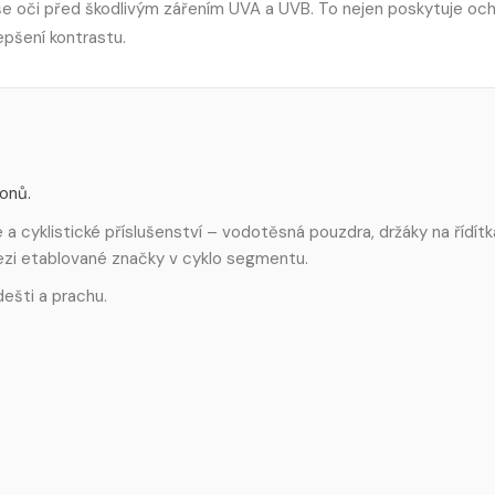
še oči před škodlivým zářením UVA a UVB. To nejen poskytuje och
lepšení kontrastu.
fonů.
 cyklistické příslušenství – vodotěsná pouzdra, držáky na řídítk
mezi etablované značky v cyklo segmentu.
ešti a prachu.