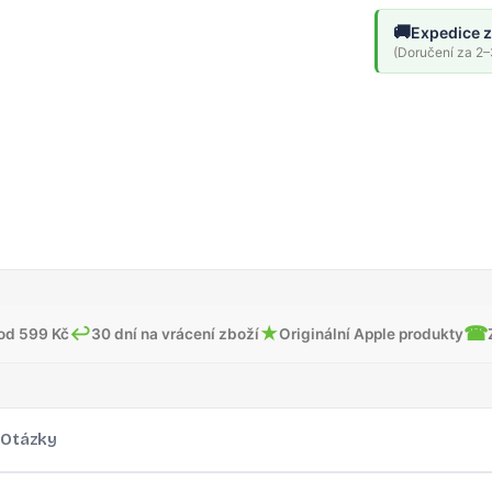
🚚
Expedice z
(Doručení za 2–3
↩
★
☎
od 599 Kč
30 dní na vrácení zboží
Originální Apple produkty
Otázky