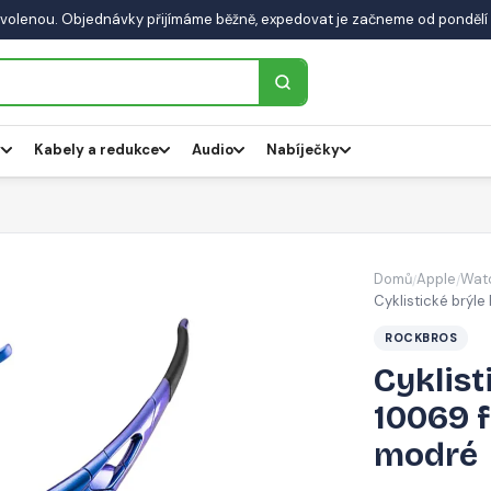
volenou. Objednávky přijímáme běžně, expedovat je začneme od pondělí 
y
Kabely a redukce
Audio
Nabíječky
Domů
Apple
Wat
/
/
Cyklistické brý
ROCKBROS
Cyklist
10069 
modré