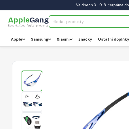
Ve dnech 3.–9. 8. čerpáme do
Apple
Gang
Recertified Apple produkty
Apple
Samsung
Xiaomi
Značky
Ostatní doplňk