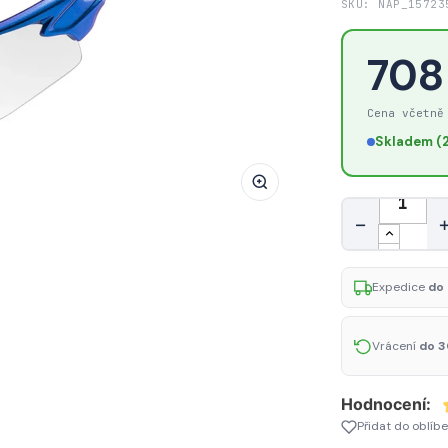
SKU: NAP_15723
Cyklistické
brýle
708
Rockbros
10069
Cena včetně
fotochromatické
UV400
Skladem (2
-
modré
Množství
−
Expedice
do 
Vrácení
do 3
Hodnocení:
Přidat do oblíb