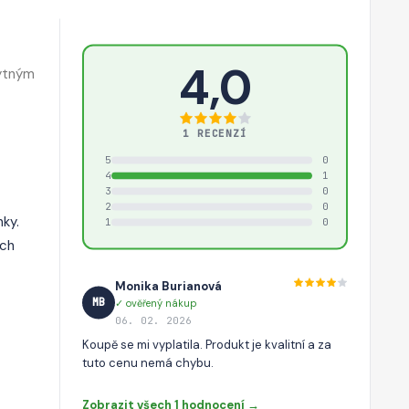
4,0
bytným
1 RECENZÍ
5
0
4
1
3
0
2
0
nky.
1
0
ích
Monika Burianová
MB
✓ ověřený nákup
06. 02. 2026
Koupě se mi vyplatila. Produkt je kvalitní a za
tuto cenu nemá chybu.
Zobrazit všech 1 hodnocení →