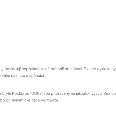
, poskytují nepřekonatelné pohodlí při nošení. Dlouhé cyklotras
te váhu na nose a spáncích.
 že brýle Rockbros 10069 jsou připraveny na jakoukoli výzvu. Bez ob
bo při dynamické jízdě ve městě.