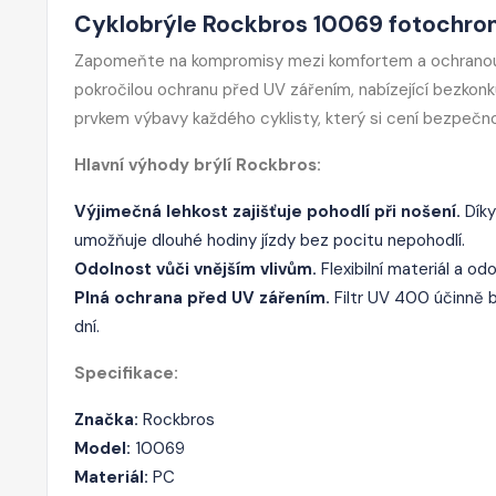
Cyklobrýle Rockbros 10069 fotochro
Zapomeňte na kompromisy mezi komfortem a ochranou př
pokročilou ochranu před UV zářením, nabízející bezkonk
prvkem výbavy každého cyklisty, který si cení bezpečno
Hlavní výhody brýlí Rockbros:
Výjimečná lehkost zajišťuje pohodlí při nošení.
Díky
umožňuje dlouhé hodiny jízdy bez pocitu nepohodlí.
Odolnost vůči vnějším vlivům.
Flexibilní materiál a od
Plná ochrana před UV zářením.
Filtr UV 400 účinně bl
dní.
Specifikace:
Značka:
Rockbros
Model:
10069
Materiál:
PC