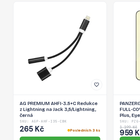
AG PREMIUM AHFI-3.5+C Redukce
PANZERG
z Lightning na Jack 3,5/Lightning,
FULL-CO
černá
Plus, Ey
SKU: AGP-AHF-I35-CBK
SKU: PZG
265 Kč
1 199 Kč
Posledních 3 ks
959 