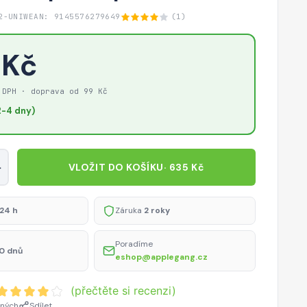
2-UNIW
EAN: 9145576279649
(1)
 Kč
 DPH · doprava od 99 Kč
-4 dny)
+
VLOŽIT DO KOŠÍKU
· 635 Kč
24 h
Záruka
2 roky
Poradíme
0 dnů
eshop@applegang.cz
(přečtěte si recenzi)
ených
Sdílet