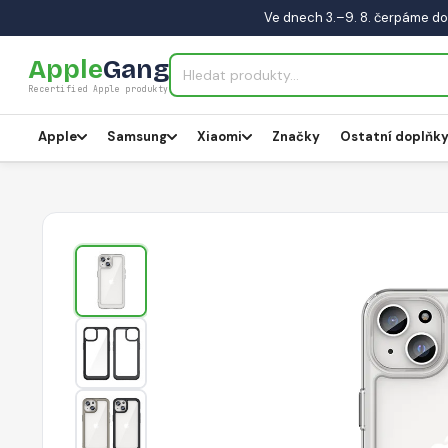
Ve dnech 3.–9. 8. čerpáme do
Apple
Gang
Recertified Apple produkty
Apple
Samsung
Xiaomi
Značky
Ostatní doplňk