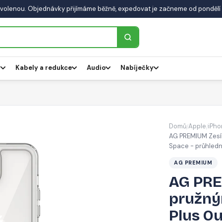
volenou. Objednávky přijímáme běžně, expedovat je začneme od pondělí 
y
Kabely a redukce
Audio
Nabíječky
Domů
Apple
iPho
/
/
AG PREMIUM Zesíl
Space - průhled
AG PREMIUM
AG PRE
pružný
Plus Ou