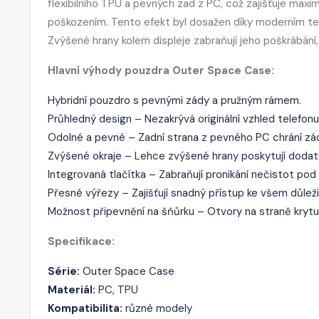
flexibilního TPU a pevných zad z PC, což zajišťuje maxi
poškozením. Tento efekt byl dosažen díky moderním te
Zvýšené hrany kolem displeje zabraňují jeho poškrábání
Hlavní výhody pouzdra Outer Space Case:
Hybridní pouzdro s pevnými zády a pružným rámem.
Průhledný design – Nezakrývá originální vzhled telefonu
Odolné a pevné – Zadní strana z pevného PC chrání zád
Zvýšené okraje – Lehce zvýšené hrany poskytují dodate
Integrovaná tlačítka – Zabraňují pronikání nečistot pod 
Přesné výřezy – Zajišťují snadný přístup ke všem důle
Možnost připevnění na šňůrku – Otvory na straně krytu 
Specifikace:
Série:
Outer Space Case
Materiál:
PC, TPU
Kompatibilita:
různé modely