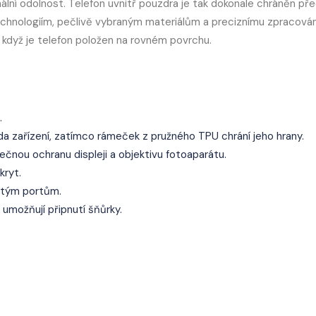
mální odolnost. Telefon uvnitř pouzdra je tak dokonale chráněn př
chnologiím, pečlivě vybraným materiálům a preciznímu zpracován
, když je telefon položen na rovném povrchu.
.
a zařízení, zatímco rámeček z pružného TPU chrání jeho hrany.
čnou ochranu displeji a objektivu fotoaparátu.
kryt.
žitým portům.
umožňují připnutí šňůrky.