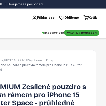
10. 8. Děkujeme za pochopení.
Přihlásit se
Oblíbené
Košík
Expedice 24h
4.9 · 177 hodnocení
ne
KRYTY A POUZDRA
iPhone 15 Plus
/
/
/
ené pouzdro s pružným rámem pro iPhone 15 Plus Outer
né
MIUM Zesílené pouzdro s
m rámem pro iPhone 15
ter Space - průhledné