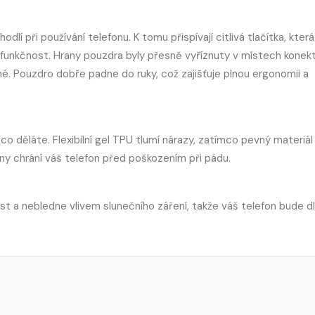
í při používání telefonu. K tomu přispívají citlivá tlačítka, která
ch funkčnost. Hrany pouzdra byly přesně vyříznuty v místech konek
dné. Pouzdro dobře padne do ruky, což zajišťuje plnou ergonomii a
co děláte. Flexibilní gel TPU tlumí nárazy, zatímco pevný materiá
any chrání váš telefon před poškozením při pádu.
ost a nebledne vlivem slunečního záření, takže váš telefon bude d