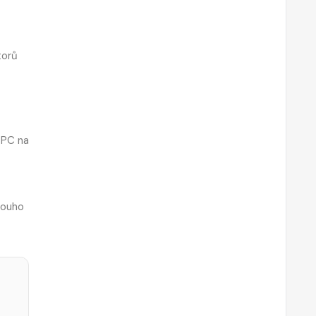
torů
l PC na
louho