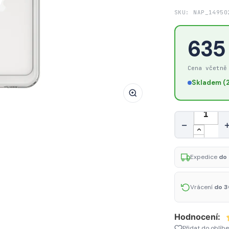
AG
SKU: NAP_14950
PREMIUM
Zesílené
635
pouzdro
s
Cena včetně
pružným
Skladem (2
rámem
pro
iPhone
Množství
15
−
Plus
Outer
Expedice
do 
Space
-
průhledné
Vrácení
do 3
Hodnocení:
Přidat do oblíb