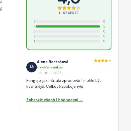
ed
í.
1 RECENZÍ
5
0
4
1
3
0
2
0
1
0
Alena Bartošová
AB
✓ ověřený nákup
17. 01. 2026
Funguje, jak má, ale zpracování mohlo být
kvalitnější. Celkově spokojený/á.
Zobrazit všech 1 hodnocení →