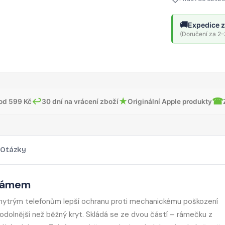
🚚
Expedice z
(Doručení za 2–3
↩
★
☎
od 599 Kč
30 dní na vrácení zboží
Originální Apple produkty
Otázky
 rámem
chytrým telefonům lepší ochranu proti mechanickému poškození
olnější než běžný kryt. Skládá se ze dvou částí – rámečku z