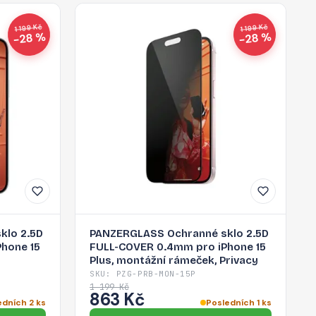
1 199 Kč
1 199 Kč
−28 %
−28 %
klo 2.5D
PANZERGLASS Ochranné sklo 2.5D
hone 15
FULL-COVER 0.4mm pro iPhone 15
Plus, montážní rámeček, Privacy
SKU: PZG-PRB-MON-15P
1 199 Kč
863 Kč
edních 2 ks
Posledních 1 ks