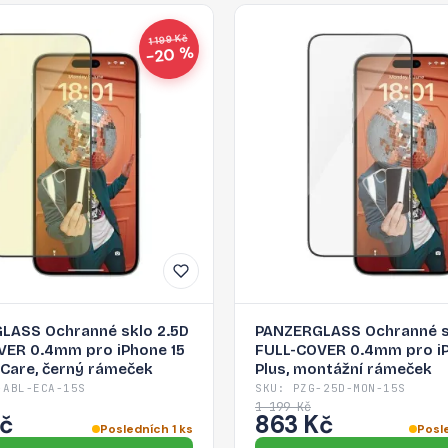
1 199 Kč
−20 %
LASS Ochranné sklo 2.5D
PANZERGLASS Ochranné s
VER 0.4mm pro iPhone 15
FULL-COVER 0.4mm pro iP
eCare, černý rámeček
Plus, montážní rámeček
-ABL-ECA-15S
SKU: PZG-25D-MON-15S
1 199 Kč
Kč
863 Kč
Posledních 1 ks
Posl