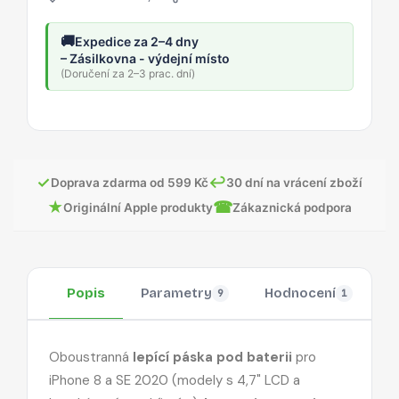
🚚
Expedice za 2–4 dny
– Zásilkovna - výdejní místo
(Doručení za 2–3 prac. dní)
✓
↩
Doprava zdarma od 599 Kč
30 dní na vrácení zboží
★
☎
Originální Apple produkty
Zákaznická podpora
Popis
Parametry
Hodnocení
O
9
1
Oboustranná
lepící páska pod baterii
pro
iPhone 8 a SE 2020 (modely s 4,7" LCD a