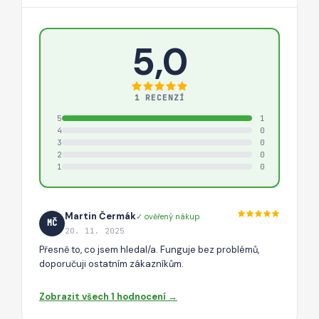
5,0
1 RECENZÍ
5
1
4
0
3
0
2
0
1
0
Martin Čermák
✓ ověřený nákup
MČ
20. 11. 2025
Přesně to, co jsem hledal/a. Funguje bez problémů,
doporučuji ostatním zákazníkům.
Zobrazit všech 1 hodnocení →