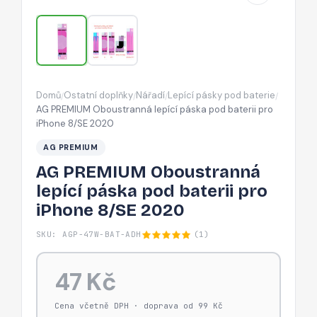
baterii
pro
iPhone
8/SE
2020
Domů
Ostatní doplňky
Nářadí
Lepící pásky pod baterie
/
/
/
/
AG PREMIUM Oboustranná lepící páska pod baterii pro
iPhone 8/SE 2020
AG PREMIUM
AG PREMIUM Oboustranná
lepící páska pod baterii pro
iPhone 8/SE 2020
SKU: AGP-47W-BAT-ADH
(1)
47 Kč
Cena včetně DPH · doprava od 99 Kč