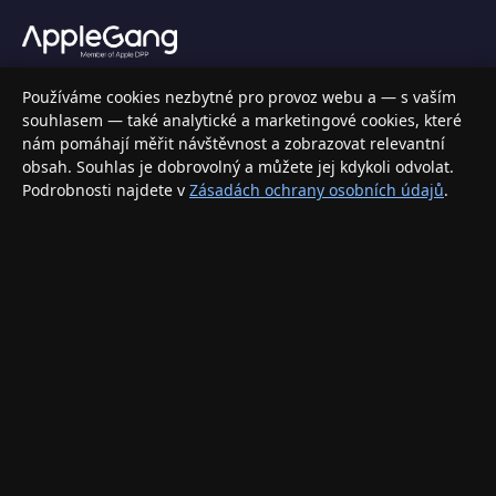
Váš specializovaný obchod s Apple produkty, příslušenstvím a
Používáme cookies nezbytné pro provoz webu a — s vaším
elektronikou. Nakupujte bezpečně a s jistotou.
souhlasem — také analytické a marketingové cookies, které
nám pomáhají měřit návštěvnost a zobrazovat relevantní
INFORMACE
obsah. Souhlas je dobrovolný a můžete jej kdykoli odvolat.
Podrobnosti najdete v
Zásadách ochrany osobních údajů
.
Doprava a doručení
Způsoby platby
Obchodní podmínky
Ochrana osobních údajů
Vrácení zboží a reklamace
KONTAKT
eshop@applegang.cz
Po–Pá: 9:00–18:00
Napište nám