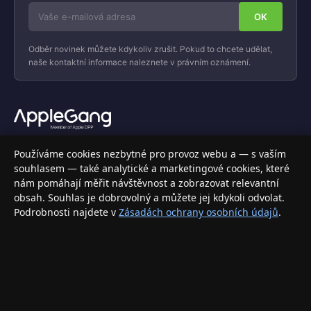
Odběr novinek můžete kdykoliv zrušit. Pokud to chcete udělat,
naše kontaktní informace naleznete v právním oznámení.
Váš specializovaný obchod s Apple produkty, příslušenstvím a
Používáme cookies nezbytné pro provoz webu a — s vaším
elektronikou. Nakupujte bezpečně a s jistotou.
souhlasem — také analytické a marketingové cookies, které
nám pomáhají měřit návštěvnost a zobrazovat relevantní
INFORMACE
obsah. Souhlas je dobrovolný a můžete jej kdykoli odvolat.
Podrobnosti najdete v
Zásadách ochrany osobních údajů
.
Doprava a doručení
Způsoby platby
Obchodní podmínky
Ochrana osobních údajů
Vrácení zboží a reklamace