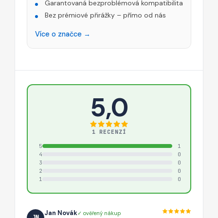
Garantovaná bezproblémová kompatibilita
Bez prémiové přirážky – přímo od nás
Více o značce →
5,0
1 RECENZÍ
5
1
4
0
3
0
2
0
1
0
Jan Novák
✓ ověřený nákup
JN