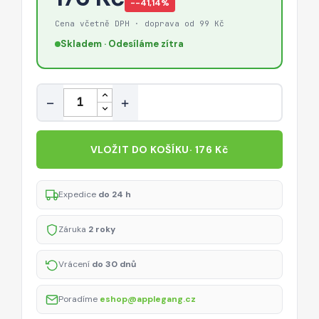
−-41,14%
Cena včetně DPH · doprava od 99 Kč
Skladem · Odesíláme zítra
Množství
−
+
VLOŽIT DO KOŠÍKU
· 176 Kč
Expedice
do 24 h
Záruka
2 roky
Vrácení
do 30 dnů
Poradíme
eshop@applegang.cz