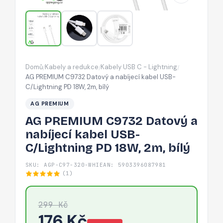
kabel
USB-
C/Lightning
PD
18W,
Domů
Kabely a redukce
Kabely USB C - Lightning
/
/
/
2m,
AG PREMIUM C9732 Datový a nabíjecí kabel USB-
bílý
C/Lightning PD 18W, 2m, bílý
AG PREMIUM
AG PREMIUM C9732 Datový a
nabíjecí kabel USB-
C/Lightning PD 18W, 2m, bílý
SKU: AGP-C97-320-WHI
EAN: 5903396087981
(1)
299 Kč
176 Kč