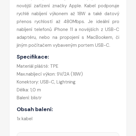
novější zařízení značky Apple. Kabel podporuje
rychlé nabíjení výkonem až 18W a také datový
přenos rychlostí až 480Mbps. Je ideální pro
nabíjení telefonů iPhone 11 a novějších z USB-C
adaptéru, nebo na propojení s MacBookem, či
jiným počítačem vybaveným portem USB-C.
Specifikace:
Materiál pláště: TPE
Max.nabíjecí výkon: 9V/2A (18W)
Konektory: USB-C, Lightning
Délka: 1,0 m
Balení: blistr
Obsah balení:
1x kabel