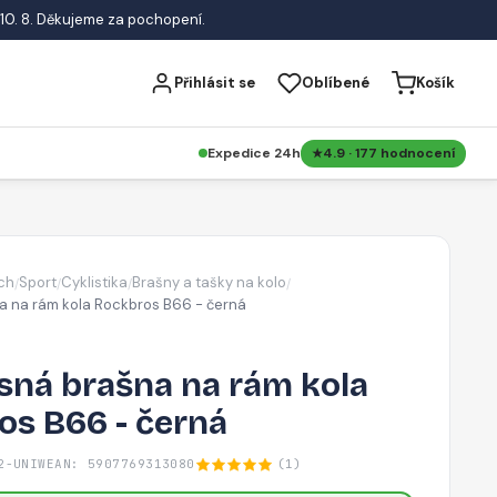
10. 8. Děkujeme za pochopení.
Přihlásit se
Oblíbené
Košík
Expedice 24h
4.9 · 177 hodnocení
ch
Sport
Cyklistika
Brašny a tašky na kolo
/
/
/
/
a na rám kola Rockbros B66 - černá
sná brašna na rám kola
os B66 - černá
2-UNIW
EAN: 5907769313080
(1)