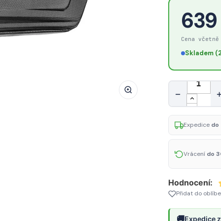
Vodotěsná
639
brašna
na
Cena včetně
rám
Skladem (2
kola
Rockbros
B66
Množství
−
-
černá
Expedice
do 
Vrácení
do 3
Hodnocení:
Přidat do oblíb
🚚
Expedice z