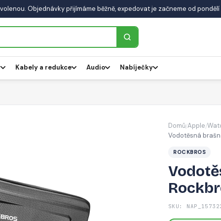
volenou. Objednávky přijímáme běžně, expedovat je začneme od pondělí 
y
Kabely a redukce
Audio
Nabíječky
Domů
Apple
Wat
/
/
Vodotěsná brašn
ROCKBROS
Vodotě
Rockbr
SKU: NAP_15732