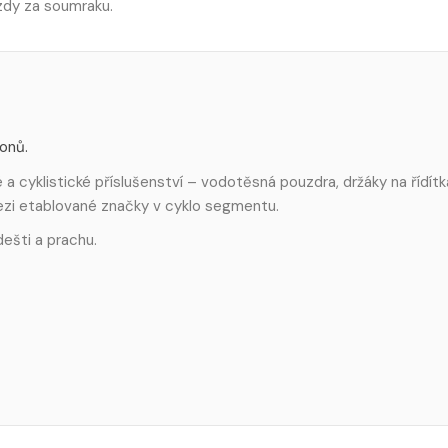
zdy za soumraku.
fonů.
 cyklistické příslušenství – vodotěsná pouzdra, držáky na řídítk
mezi etablované značky v cyklo segmentu.
ešti a prachu.