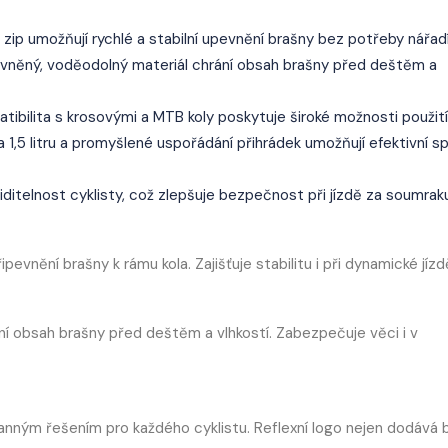
zip umožňují rychlé a stabilní upevnění brašny bez potřeby nářadí
evněný, voděodolný materiál chrání obsah brašny před deštěm a
patibilita s krosovými a MTB koly poskytuje široké možnosti použití
a 1,5 litru a promyšlené uspořádání přihrádek umožňují efektivní s
viditelnost cyklisty, což zlepšuje bezpečnost při jízdě za soumrak
nění brašny k rámu kola. Zajišťuje stabilitu i při dynamické jízd
ní obsah brašny před deštěm a vlhkostí. Zabezpečuje věci i v
tranným řešením pro každého cyklistu. Reflexní logo nejen dodává 