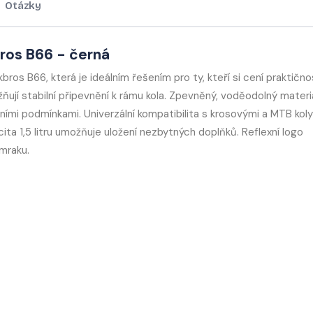
Otázky
ros B66 - černá
os B66, která je ideálním řešením pro ty, kteří si cení praktično
žňují stabilní připevnění k rámu kola. Zpevněný, voděodolný materi
mi podmínkami. Univerzální kompatibilita s krosovými a MTB koly 
ta 1,5 litru umožňuje uložení nezbytných doplňků. Reflexní logo
mraku.