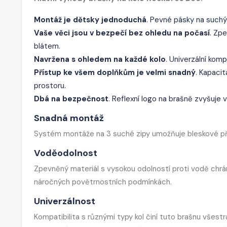
Montáž je dětsky jednoduchá
. Pevné pásky na suchý 
Vaše věci jsou v bezpečí bez ohledu na počasí
. Zp
blátem.
Navržena s ohledem na každé kolo
. Univerzální kom
Přístup ke všem doplňkům je velmi snadný
. Kapacit
prostoru.
Dbá na bezpečnost
. Reflexní logo na brašně zvyšuje 
Snadná montáž
Systém montáže na 3 suché zipy umožňuje bleskové připev
Voděodolnost
Zpevněný materiál s vysokou odolností proti vodě chrá
náročných povětrnostních podmínkách.
Univerzálnost
Kompatibilita s různými typy kol činí tuto brašnu všes