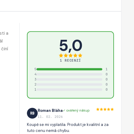
sti a
5,0
ál
činí
1 RECENZÍ
5
1
4
0
3
0
2
0
1
0
Roman Bláha
✓ ověřený nákup
RB
11. 02. 2026
Koupě se mi vyplatila. Produkt je kvalitní a za
tuto cenu nemá chybu.