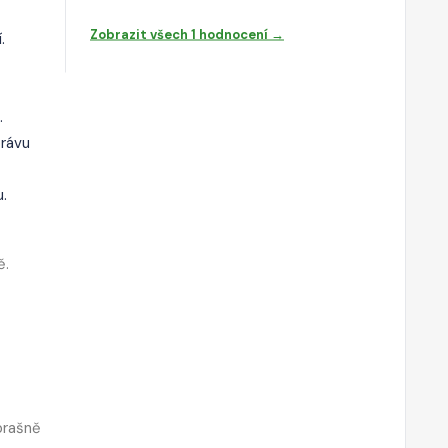
Zobrazit všech 1 hodnocení →
.
.
právu
u.
ě.
brašně