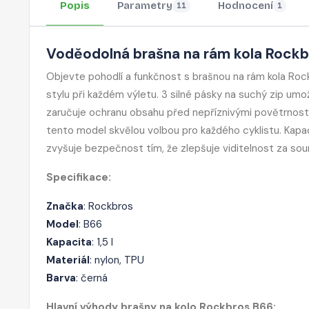
Popis
Parametry
Hodnocení
11
1
Voděodolná brašna na rám kola Rockb
Objevte pohodlí a funkčnost s brašnou na rám kola Rockbr
stylu při každém výletu. 3 silné pásky na suchý zip umo
zaručuje ochranu obsahu před nepříznivými povětrnostní
tento model skvělou volbou pro každého cyklistu. Kapaci
zvyšuje bezpečnost tím, že zlepšuje viditelnost za sou
Specifikace:
Značka
: Rockbros
Model
: B66
Kapacita
: 1,5 l
Materiál
: nylon, TPU
Barva
: černá
Hlavní výhody brašny na kolo Rockbros B66: