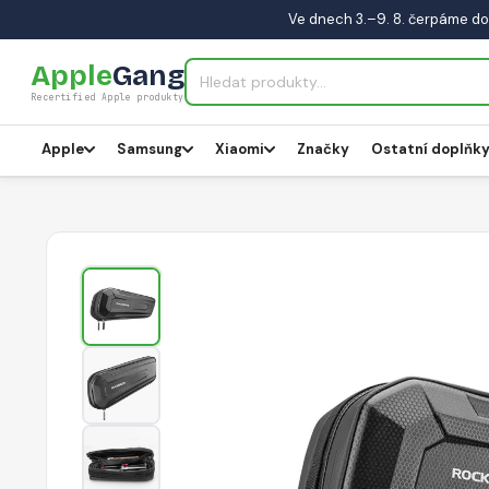
Ve dnech 3.–9. 8. čerpáme do
Apple
Gang
Recertified Apple produkty
Apple
Samsung
Xiaomi
Značky
Ostatní doplňk