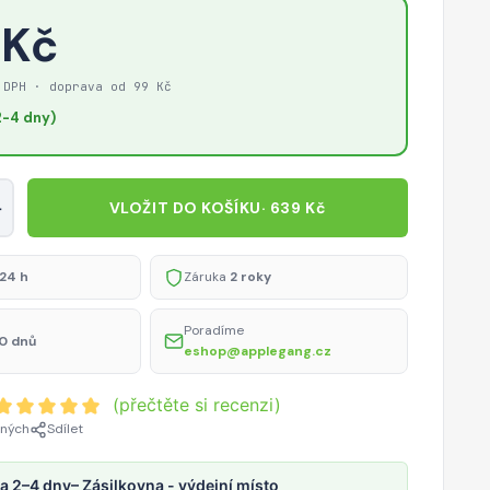
 Kč
 DPH · doprava od 99 Kč
-4 dny)
+
VLOŽIT DO KOŠÍKU
· 639 Kč
24 h
Záruka
2 roky
Poradíme
0 dnů
eshop@applegang.cz
(přečtěte si recenzi)
ených
Sdílet
a 2–4 dny
– Zásilkovna - výdejní místo