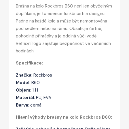
Brašna na kolo Rockbros B60 není jen obyčejným
doplňkem, je to esence funkčnosti a designu.
Padne na každé kolo a může být namontována
pod sedlem nebo na rámu. Obsahuje četné,
pohodlné přihrádky a je odolná vůči vodě.
Reflexní logo zajišťuje bezpečnost ve večerních
hodinách.
Specifikace:
Značka
: Rockbros
Model
: B60
Objem
: 1,1 l
Materiál
: PU, EVA
Barva
: černá
Hlavní výhody brašny na kolo Rockbros B60: