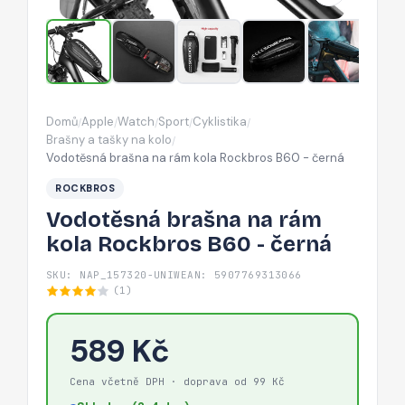
B60
-
černá
Domů
Apple
Watch
Sport
Cyklistika
/
/
/
/
/
Brašny a tašky na kolo
/
Vodotěsná brašna na rám kola Rockbros B60 - černá
ROCKBROS
Vodotěsná brašna na rám
kola Rockbros B60 - černá
SKU: NAP_157320-UNIW
EAN: 5907769313066
(1)
589 Kč
Cena včetně DPH · doprava od 99 Kč