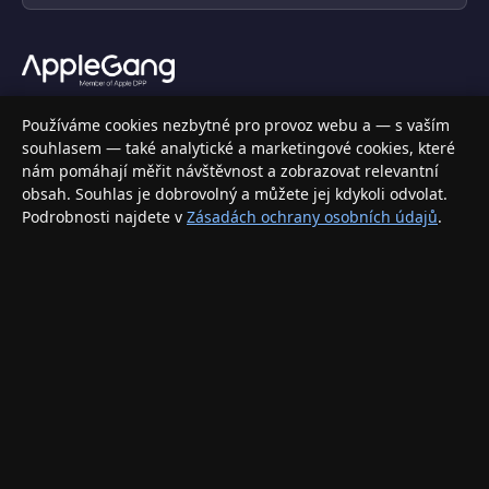
Váš specializovaný obchod s Apple produkty, příslušenstvím a
Používáme cookies nezbytné pro provoz webu a — s vaším
elektronikou. Nakupujte bezpečně a s jistotou.
souhlasem — také analytické a marketingové cookies, které
nám pomáhají měřit návštěvnost a zobrazovat relevantní
INFORMACE
obsah. Souhlas je dobrovolný a můžete jej kdykoli odvolat.
Podrobnosti najdete v
Zásadách ochrany osobních údajů
.
Doprava a doručení
Způsoby platby
Obchodní podmínky
Ochrana osobních údajů
Vrácení zboží a reklamace
KONTAKT
eshop@applegang.cz
Po–Pá: 9:00–18:00