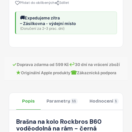
Přidat do oblíbených
Sdílet
🚚
Expedujeme zítra
– Zásilkovna - výdejní místo
(Doručení za 2–3 prac. dní)
✓
↩
Doprava zdarma od 599 Kč
30 dní na vrácení zboží
★
☎
Originální Apple produkty
Zákaznická podpora
Popis
Parametry
Hodnocení
11
1
Brašna na kolo Rockbros B60
voděodolná na rám - černá