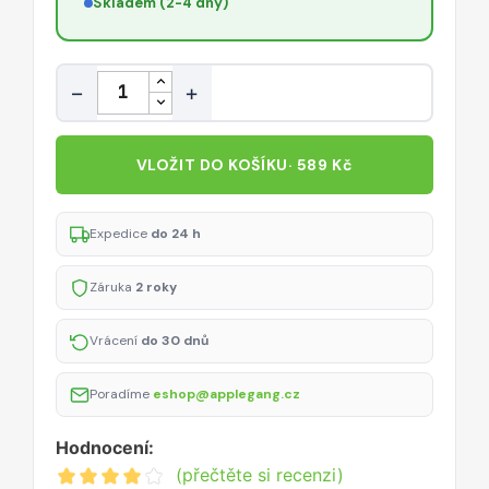
Skladem (2-4 dny)
Množství
−
+
VLOŽIT DO KOŠÍKU
· 589 Kč
Expedice
do 24 h
Záruka
2 roky
Vrácení
do 30 dnů
Poradíme
eshop@applegang.cz
Hodnocení:
(přečtěte si recenzi)