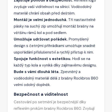
Zajišťuje pohodlí a bezpečnost.
Reflexní logo
zvyšuje vaši viditelnost na silnici. Voděodolný
materiál chrání obsah před deštěm.
Montáž je velmi jednoduchá.
Tři nastavitelné
pásky na suchý zip umožňují montáž brašny na
většinu rámů kol a pod sedlem.
Umožňuje udržovat pořádek.
Promyšlený
design s četnými přihrádkami umožňuje snadné
uspořádání příslušenství a rychlý přístup k nim.
Spojuje funkčnost s estetikou.
Hodí se na
každý typ kola a vyniká díky zajímavému designu.
Bude s vámi dlouhá léta.
Zpevněný a
voděodolný materiál dělá z brašny Rockbros B60
velmi odolný doplněk.
Bezpečnost a viditelnost
Cestování po setmění je bezpečnější díky
reflexním prvkům brašny Rockbros B60. Zvyšují