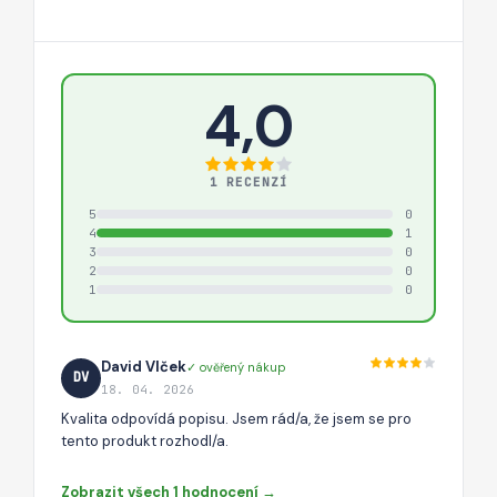
4,0
1 RECENZÍ
5
0
4
1
3
0
2
0
1
0
David Vlček
✓ ověřený nákup
DV
18. 04. 2026
Kvalita odpovídá popisu. Jsem rád/a, že jsem se pro
tento produkt rozhodl/a.
Zobrazit všech 1 hodnocení →