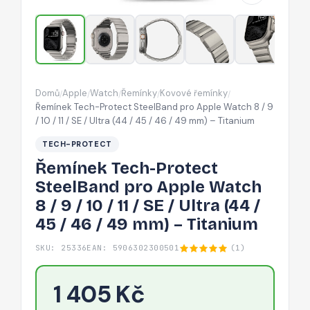
Watch
8
/
9
/
Domů
Apple
Watch
Řemínky
Kovové řemínky
/
/
/
/
/
10
Řemínek Tech-Protect SteelBand pro Apple Watch 8 / 9
/
/ 10 / 11 / SE / Ultra (44 / 45 / 46 / 49 mm) – Titanium
11
TECH-PROTECT
/
Řemínek Tech-Protect
SE
SteelBand pro Apple Watch
/
8 / 9 / 10 / 11 / SE / Ultra (44 /
Ultra
45 / 46 / 49 mm) – Titanium
(44
/
SKU: 25336
EAN: 5906302300501
(1)
45
/
1 405 Kč
46