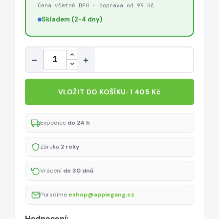
/
Cena včetně DPH · doprava od 99 Kč
49
Skladem (2-4 dny)
mm)
–
Titanium
Množství
−
+
VLOŽIT DO KOŠÍKU
· 1 405 Kč
Expedice
do 24 h
Záruka
2 roky
Vrácení
do 30 dnů
Poradíme
eshop@applegang.cz
Hodnocení: