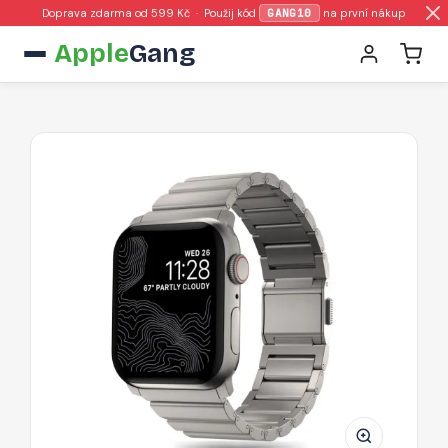
Doprava zdarma od 599 Kč · Použij kód
GANG10
na první nákup
Apple
Gang
Řemínek
Tech-
Protect
SteelBand
pro
Apple