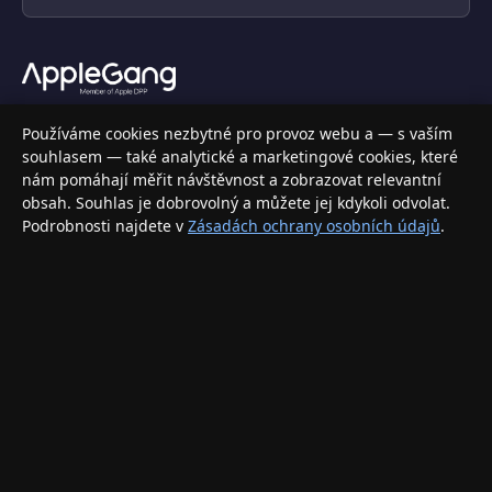
Váš specializovaný obchod s Apple produkty, příslušenstvím a
Používáme cookies nezbytné pro provoz webu a — s vaším
elektronikou. Nakupujte bezpečně a s jistotou.
souhlasem — také analytické a marketingové cookies, které
nám pomáhají měřit návštěvnost a zobrazovat relevantní
INFORMACE
obsah. Souhlas je dobrovolný a můžete jej kdykoli odvolat.
Podrobnosti najdete v
Zásadách ochrany osobních údajů
.
Doprava a doručení
Způsoby platby
Obchodní podmínky
Ochrana osobních údajů
Vrácení zboží a reklamace
KONTAKT
eshop@applegang.cz
Po–Pá: 9:00–18:00