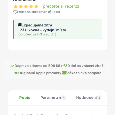
(přečtěte si recenzi)
Přidat do oblíbených
Sdílet
🚚
Expedujeme zítra
– Zásilkovna - výdejní místo
(Doručení za 2–3 prac. dní)
✓
↩
Doprava zdarma od 599 Kč
30 dní na vrácení zboží
★
☎
Originální Apple produkty
Zákaznická podpora
Popis
Parametry
Hodnocení
O
4
1