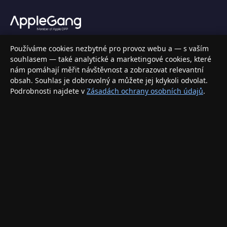
Váš specializovaný obchod s Apple produkty, příslušenstvím a
Používáme cookies nezbytné pro provoz webu a — s vaším
elektronikou. Nakupujte bezpečně a s jistotou.
souhlasem — také analytické a marketingové cookies, které
nám pomáhají měřit návštěvnost a zobrazovat relevantní
INFORMACE
obsah. Souhlas je dobrovolný a můžete jej kdykoli odvolat.
Podrobnosti najdete v
Zásadách ochrany osobních údajů
.
Doprava a doručení
Způsoby platby
Obchodní podmínky
Ochrana osobních údajů
Vrácení zboží a reklamace
KONTAKT
eshop@applegang.cz
Po–Pá: 9:00–18:00
Napište nám