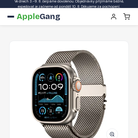
Ve dnech 3.–9. 8. čerpáme dovolenou. Objednávky přijímáme běžně,
expedovat je začneme od pondělí 10. 8. Děkujeme za pochopení.
Apple
Gang
Řemínek
Tech-
Protect
Milano
pro
Apple