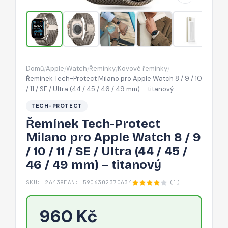
Watch
8
/
9
/
Domů
Apple
Watch
Řemínky
Kovové řemínky
/
/
/
/
/
10
Řemínek Tech-Protect Milano pro Apple Watch 8 / 9 / 10
/
/ 11 / SE / Ultra (44 / 45 / 46 / 49 mm) – titanový
11
TECH-PROTECT
/
Řemínek Tech-Protect
SE
Milano pro Apple Watch 8 / 9
/
/ 10 / 11 / SE / Ultra (44 / 45 /
Ultra
46 / 49 mm) – titanový
(44
/
SKU: 26438
EAN: 5906302370634
(1)
45
/
960 Kč
46