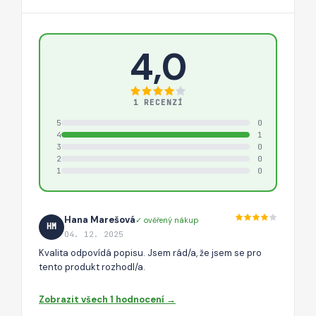
4,0
1 RECENZÍ
5
0
4
1
3
0
2
0
1
0
Hana Marešová
✓ ověřený nákup
HM
04. 12. 2025
Kvalita odpovídá popisu. Jsem rád/a, že jsem se pro
tento produkt rozhodl/a.
Zobrazit všech 1 hodnocení →