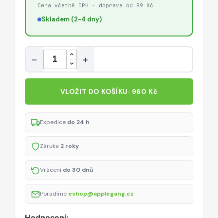
/
Cena včetně DPH · doprava od 99 Kč
49
Skladem (2-4 dny)
mm)
–
titanový
Množství
−
+
VLOŽIT DO KOŠÍKU
· 960 Kč
Expedice
do 24 h
Záruka
2 roky
Vrácení
do 30 dnů
Poradíme
eshop@applegang.cz
Hodnocení: