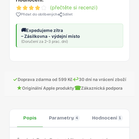
(přečtěte si recenzi)
Přidat do oblíbených
Sdílet
🚚
Expedujeme zítra
– Zásilkovna - výdejní místo
(Doručení za 2–3 prac. dní)
✓
↩
Doprava zdarma od 599 Kč
30 dní na vrácení zboží
★
☎
Originální Apple produkty
Zákaznická podpora
Popis
Parametry
Hodnocení
O
4
1