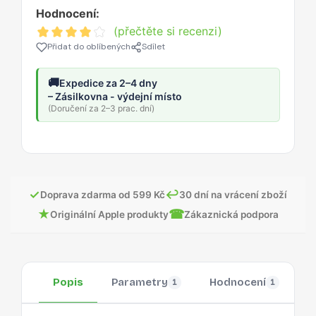
Hodnocení:
(přečtěte si recenzi)
Přidat do oblíbených
Sdílet
🚚
Expedice za 2–4 dny
– Zásilkovna - výdejní místo
(Doručení za 2–3 prac. dní)
✓
↩
Doprava zdarma od 599 Kč
30 dní na vrácení zboží
★
☎
Originální Apple produkty
Zákaznická podpora
Popis
Parametry
Hodnocení
O
1
1