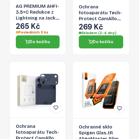
AG PREMIUM AHFI-
Ochrana
3.5+C Redukce z
fotoaparátu Tech-
Lightning na Jack
Protect CamAlloy
3,5/Lightning,
265 Kč
Fit+ pro iPhone 17
269 Kč
černá
Pro Max – Cosmic
Posledních 3 ks
Skladem (2-4 dny)
Orange
Do košíku
Do košíku
Ochrana
Ochranné sklo
fotoaparátu Tech-
Spigen Glas.tR
Protect CamAlloy
AlignMaster Slim