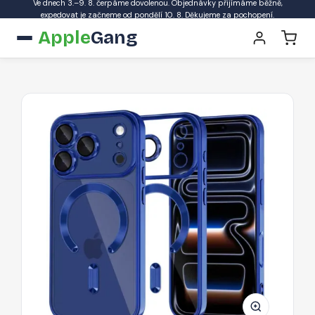
Ve dnech 3.–9. 8. čerpáme dovolenou. Objednávky přijímáme běžně,
expedovat je začneme od pondělí 10. 8. Děkujeme za pochopení.
Apple
Gang
Pouzdro
Tech-
Protect
MagFlex
MagSafe
pro