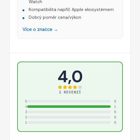
Watch
Kompatibilita napříč Apple ekosystémem
Dobrý poměr cena/výkon
Více o značce →
4,0
1 RECENZÍ
5
0
4
1
3
0
2
0
1
0