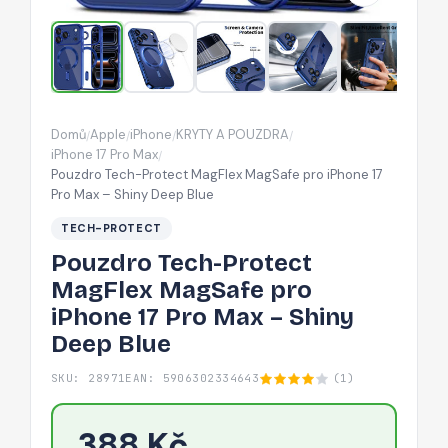
iPhone
17
Pro
Max
–
Domů
Apple
iPhone
KRYTY A POUZDRA
/
/
/
/
Shiny
iPhone 17 Pro Max
/
Deep
Pouzdro Tech-Protect MagFlex MagSafe pro iPhone 17
Pro Max – Shiny Deep Blue
Blue
TECH-PROTECT
Pouzdro Tech-Protect
MagFlex MagSafe pro
iPhone 17 Pro Max – Shiny
Deep Blue
SKU: 28971
EAN: 5906302334643
(1)
388 Kč