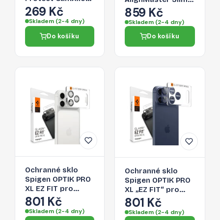
Fit+ pro iPhone 17
269 Kč
3-Pack pro iPhone
859 Kč
Pro Max – Deep
17 Pro Max -
Skladem (2-4 dny)
Skladem (2-4 dny)
Blue
transparentní
Do košíku
Do košíku
Ochranné sklo
Ochranné sklo
Spigen OPTIK PRO
Spigen OPTIK PRO
XL EZ FIT pro
XL „EZ FIT“ pro
iPhone 17 Pro Max
801 Kč
iPhone 17 Pro Max -
801 Kč
- stříbrné
navy blue
Skladem (2-4 dny)
Skladem (2-4 dny)