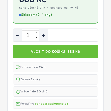
Cena včetně DPH · doprava od 99 Kč
Skladem (2-4 dny)
Množství
−
+
VLOŽIT DO KOŠÍKU
· 388 Kč
Expedice
do 24 h
Záruka
2 roky
Vrácení
do 30 dnů
Poradíme
eshop@applegang.cz