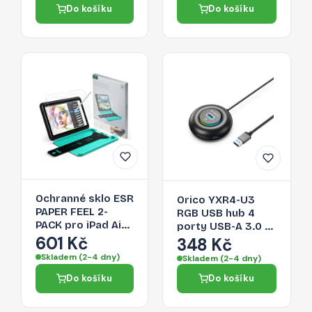
Do košíku
Do košíku
Ochranné sklo ESR
Orico YXR4-U3
PAPER FEEL 2-
RGB USB hub 4
PACK pro iPad Air
porty USB-A 3.0 s
13" (1 / 2 / 3 2024-
601 Kč
audio/mikrofonním
348 Kč
2026) - clear
portem 0,3 m –
Skladem (2-4 dny)
Skladem (2-4 dny)
černý
Do košíku
Do košíku