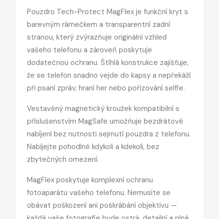
Pouzdro Tech-Protect MagFlex je funkční kryt s
barevným rámečkem a transparentní zadní
stranou, který zvýrazňuje originální vzhled
vašeho telefonu a zároveň poskytuje
dodatečnou ochranu. Štíhlá konstrukce zajišťuje,
že se telefon snadno vejde do kapsy a nepřekáží
při psaní zpráv, hraní her nebo pořizování selfie.
Vestavěný magnetický kroužek kompatibilní s
příslušenstvím MagSafe
umožňuje bezdrátové
nabíjení bez nutnosti sejmutí pouzdra z telefonu.
Nabíjejte pohodlně kdykoli a kdekoli, bez
zbytečných omezení.
MagFlex poskytuje komplexní ochranu
fotoaparátu vašeho telefonu. Nemusíte se
obávat poškození ani poškrábání objektivu —
každá vaše fotografie bude ostrá, detailní a plná