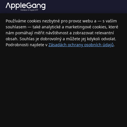
Váš specializovaný obchod s Apple produkty, příslušenstvím a
Používáme cookies nezbytné pro provoz webu a — s vaším
elektronikou. Nakupujte bezpečně a s jistotou.
souhlasem — také analytické a marketingové cookies, které
nám pomáhají měřit návštěvnost a zobrazovat relevantní
INFORMACE
obsah. Souhlas je dobrovolný a můžete jej kdykoli odvolat.
Podrobnosti najdete v
Zásadách ochrany osobních údajů
.
Doprava a doručení
Způsoby platby
Obchodní podmínky
Ochrana osobních údajů
Vrácení zboží a reklamace
KONTAKT
eshop@applegang.cz
Po–Pá: 9:00–18:00
Napište nám